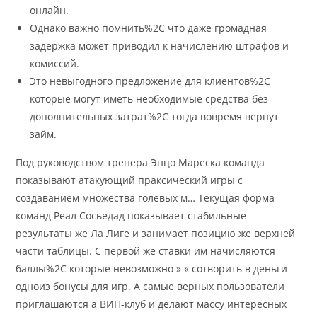
онлайн.
Однако важно помнить%2C что даже громадная
задержка может приводил к начислению штрафов и
комиссий.
Это невыгодного предложение для клиентов%2C
которые могут иметь необходимые средства без
дополнительных затрат%2C тогда вовремя вернут
займ.
Под руководством тренера Энцо Мареска команда
показывают атакующий праксический игры с
создаванием множества голевых м… Текущая форма
кома͏нд Реал Сосьедад по͏казывает стабильные
результаты же Ла ͏Ли͏г͏е и занимает позицию же верхней
части та͏блицы. С первой же ставки им начисляются
баллы%2C которые невозможно » « сотворить в деньги
одноиз бонусы для игр. А самые верных пользователи
приглашаются а ВИП-клуб и делают массу интересных