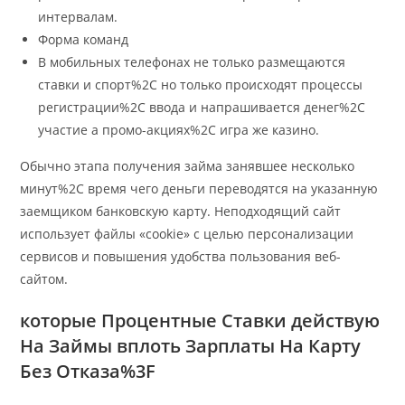
интервалам.
Фо͏рма команд
В мобильных телефонах не только размещаются
ставки и спорт%2C но только происходят процессы
регистрации%2C ввода и напрашивается денег%2C
участие а промо-акциях%2C игра же казино.
Обычно этапа получения займа занявшее несколько
минут%2C время чего деньги переводятся на указанную
заемщиком банковскую карту. Неподходящий сайт
использует файлы «cookie» с целью персонализации
сервисов и повышения удобства пользования веб-
сайтом.
которые Процентные Ставки действую
На Займы вплоть Зарплаты На Карту
Без Отказа%3F