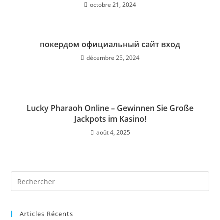
octobre 21, 2024
покердом официальный сайт вход
décembre 25, 2024
Lucky Pharaoh Online – Gewinnen Sie Große
Jackpots im Kasino!
août 4, 2025
Rechercher
sur
ce
site
Articles Récents