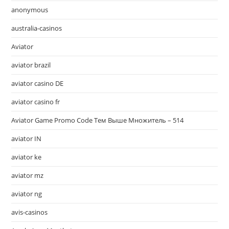
anonymous
australia-casinos
Aviator
aviator brazil
aviator casino DE
aviator casino fr
Aviator Game Promo Code Тем Выше Множитель – 514
aviator IN
aviator ke
aviator mz
aviator ng
avis-casinos