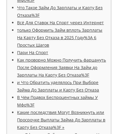
Мфо%3F
Что Такое Займ До Зарплаты и Карту Без
Отказа%3F
Всё Для Ставок На Спорт через Интернет
только Оформить Займ вплоть Зарплаты
На Карту Без Отказа в 2025 Году%3A 6
Простых Шагов
Пари На Спорт
Как проворно Можно Получить фарцануть
После Оформления Заявки На Займ до
Зарплаты На Карту Без Отказа%3F
и Что Обратить уделялось При Выборе
Займа До Зарплаты и Карту Без Отказа
В Чём Подвох Беспроцентных займы У
Мфо%3F
Какие последствия Могут Возникнуть или
Просрочке Выплаты Займа До Зарплаты в
Карту Без Отказа%3F »