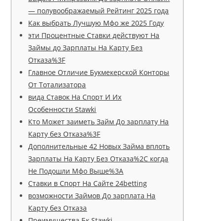
— полувоображаемый Рейтинг 2025 года
Как выбрать Лучшую Мфо же 2025 Году
эти Процентные Ставки действуют На
Займы до Зарплаты На Карту Без
Отказа%3F
Главное Отличие Букмекерской Конторы
От Тотализатора
вида Ставок На Спорт И Их
Особенности Stawki
Кто Может заиметь Займ До зарплату На
Карту без Отказа%3F
Дополнительные 42 Новых Займа вплоть
Зарплаты На Карту Без Отказа%2C когда
Не Подошли Мфо Выше%3A
Ставки в Спорт На Сайте 24betting
возможности Займов До зарплата На
Карту без Отказа
Преимущества Бк Stawki