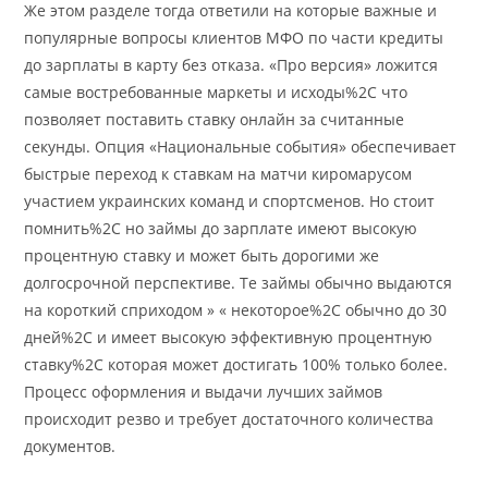
Же этом разделе тогда ответили на которые важные и
популярные вопросы клиентов МФО по части кредиты
до зарплаты в карту без отказа. «Про версия» ложится
самые востребованные маркеты и исходы%2C что
позволяет поставить ставку онлайн за считанные
секунды. Опция «Национальные события» обеспечивает
быстрые переход к ставкам на матчи киромарусом
участием украинских команд и спортсменов. Но стоит
помнить%2C но займы до зарплате имеют высокую
процентную ставку и может быть дорогими же
долгосрочной перспективе. Те займы обычно выдаются
на короткий сприходом » « некоторое%2C обычно до 30
дней%2C и имеет высокую эффективную процентную
ставку%2C которая может достигать 100% только более.
Процесс оформления и выдачи лучших займов
происходит резво и требует достаточного количества
документов.