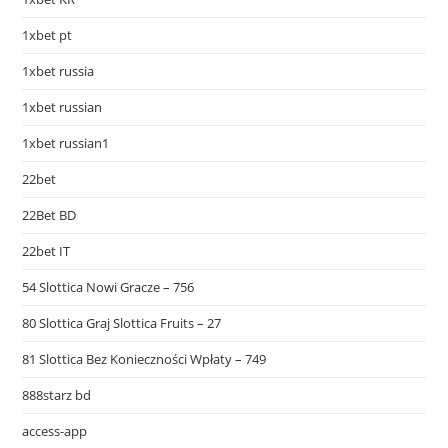
1xbet pt
1xbet russia
1xbet russian
1xbet russian1
22bet
22Bet BD
22bet IT
54 Slottica Nowi Gracze – 756
80 Slottica Graj Slottica Fruits – 27
81 Slottica Bez Konieczności Wpłaty – 749
888starz bd
access-app