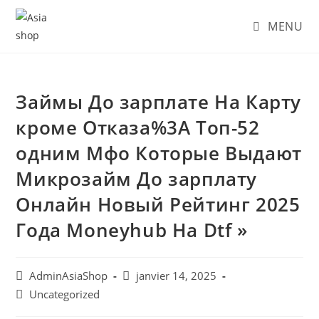
Skip
MENU
to
content
Займы До зарплате На Карту
кроме Отказа%3A Топ-52
одним Мфо Которые Выдают
Микрозайм До зарплату
Онлайн Новый Рейтинг 2025
Года Moneyhub На Dtf »
Auteur/autrice
Post
AdminAsiaShop
janvier 14, 2025
de
published:
Post
Uncategorized
la
category: