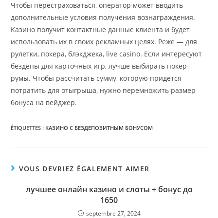
Чтобы перестраховаться, оператор может вводить
дополнительные условия получения вознаграждения.
Казино получит контактные данные клиента и будет
использовать их в своих рекламных целях. Реже — для
рулетки, покера, блэкджека, live casino. Если интересуют
бездепы для карточных игр, лучше выбирать покер-
румы. Чтобы рассчитать сумму, которую придется
потратить для отыгрыша, нужно перемножить размер
бонуса на вейджер.
ÉTIQUETTES :
КАЗИНО С БЕЗДЕПОЗИТНЫМ БОНУСОМ
VOUS DEVRIEZ ÉGALEMENT AIMER
лучшее онлайн казино и слоты + бонус до
1650
septembre 27, 2024