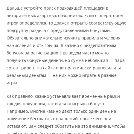
Дальше устройте поиск подходящей площадки в
авторитетных азартных обзорниках. Если с оператором
игрок определился, то должен открыть соответствующую
подгруппу раздела с представленными бонусами.
Обязательно внимательно изучить правила и условия
начисления и отыгрыша. В казино с бездепозитным
бонусом за регистрацию с выводом часто можно
получить бонусные деньги, но сумма небольшая — пара
сотен гривен. На сайте они практически равносильны
реальным деньгам — на них можно играть в разные
игры.
Как правило, казино устанавливает временные рамки
как для получения, так и для отыгрыша бонуса.
Например, многие казино дают только один день на
получение бесплатных вращений, после чего они
истекают. Вам следует обратить на это внимание, чтобы
не уйти из онлайн-казино с пустыми руками.