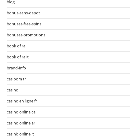
blog
bonus-sans-depot
bonuses-free-spins
bonuses-promotions
book of ra
book of ra it
brand-info
casibom tr
casino
casino en ligne fr
casino onlina ca
casino online ar
casinò online it