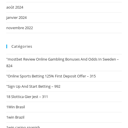
août 2024
janvier 2024
novembre 2022
Catégories
"mostbet Review Online Gambling Bonuses And Odds In Sweden –
824
"Online Sports Betting 125% First Deposit Offer – 315
"Sign Up And Start Betting – 992
18 Slottica Gier Jest – 311
1Win Brasil
1win Brazil
1win casino spanish