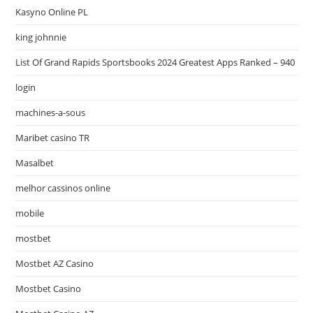
Kasyno Online PL
king johnnie
List Of Grand Rapids Sportsbooks 2024 Greatest Apps Ranked – 940
login
machines-a-sous
Maribet casino TR
Masalbet
melhor cassinos online
mobile
mostbet
Mostbet AZ Casino
Mostbet Casino