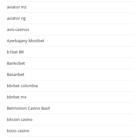
aviator mz
aviator ng
avis-casinos
Azerbajany Mostbet
b1bet BR
Bankobet
Basaribet
bbrbet colombia
bbrbet mx
Betmotion Casino Basil
bitcoin casino
bizzo casino