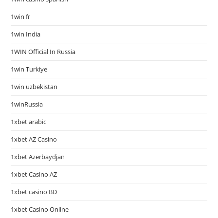
1win fr
1win India
1WIN Official In Russia
1win Turkiye
1win uzbekistan
1winRussia
1xbet arabic
1xbet AZ Casino
1xbet Azerbaydjan
1xbet Casino AZ
1xbet casino BD
1xbet Casino Online