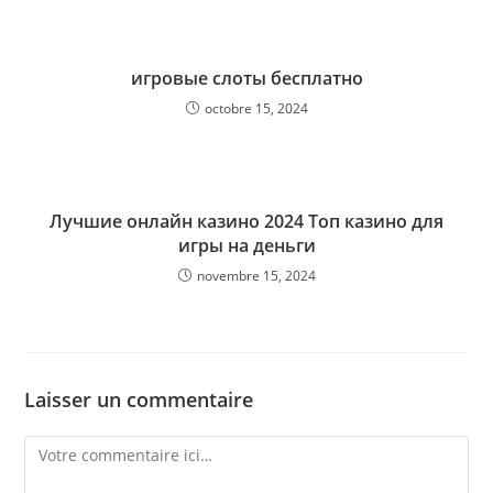
игровые слоты бесплатно
octobre 15, 2024
Лучшие онлайн казино 2024 Топ казино для
игры на деньги
novembre 15, 2024
Laisser un commentaire
Comment