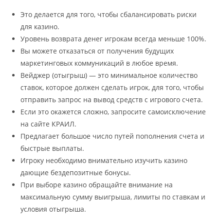
Это делается для того, чтобы сбалансировать риски
для казино.
Уровень возврата денег игрокам всегда меньше 100%.
Вы можете отказаться от получения будущих
маркетинговых коммуникаций в любое время.
Вейджер (отыгрыш) — это минимальное количество
ставок, которое должен сделать игрок, для того, чтобы
отправить запрос на вывод средств с игрового счета.
Если это окажется сложно, запросите самоисключение
на сайте КРАИЛ.
Предлагает большое число путей пополнения счета и
быстрые выплаты.
Игроку необходимо внимательно изучить казино
дающие бездепозитные бонусы.
При выборе казино обращайте внимание на
максимальную сумму выигрыша, лимиты по ставкам и
условия отыгрыша.