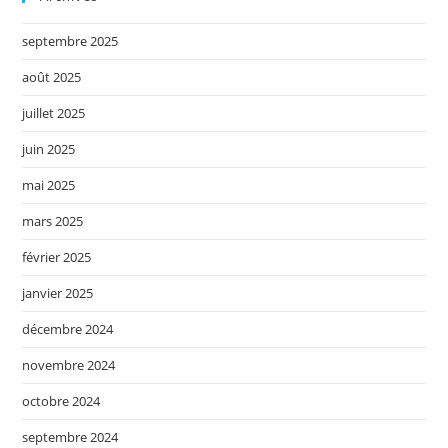
septembre 2025
août 2025
juillet 2025
juin 2025
mai 2025
mars 2025
février 2025
janvier 2025
décembre 2024
novembre 2024
octobre 2024
septembre 2024