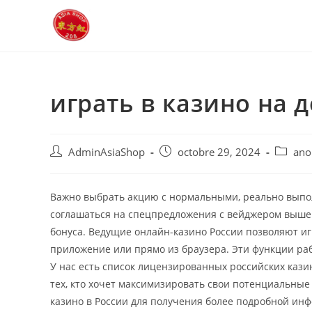
Skip
to
content
играть в казино на 
Auteur/autrice
Post
Post
AdminAsiaShop
octobre 29, 2024
an
de
published:
categor
la
publication :
Важно выбрать акцию с нормальными, реально выпо
соглашаться на спецпредложения с вейджером выше х
бонуса. Ведущие онлайн-казино России позволяют иг
приложение или прямо из браузера. Эти функции рабо
У нас есть список лицензированных российских каз
тех, кто хочет максимизировать свои потенциальны
казино в России для получения более подробной ин