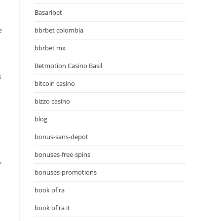
Basaribet
е
bbrbet colombia
bbrbet mx
Betmotion Casino Basil
В
bitcoin casino
bizzo casino
blog
bonus-sans-depot
bonuses-free-spins
,
bonuses-promotions
book of ra
book of ra it