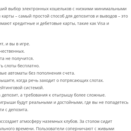
оший выбор электронных кошельков с низкими минимальными
 карты – самый простой способ для депозитов и выводов – это
мают кредитные и дебетовые карты, такие как Visa и
, и вы в игре.
ечественных.
та не получится.
ь слоты бесплатно.
вые автоматы без пополнения счета.
ышите, когда речь заходит о потрясающих слотах.
ейтинговой системой.
 депозит, а требования к отыгрышу более сложные.
игрыши будут реальными и достойными, где вы не попадетесь
и с депозита.
воссоздает атмосферу наземных клубов. За столом сидит
ального времени. Пользователи соперничают с живыми