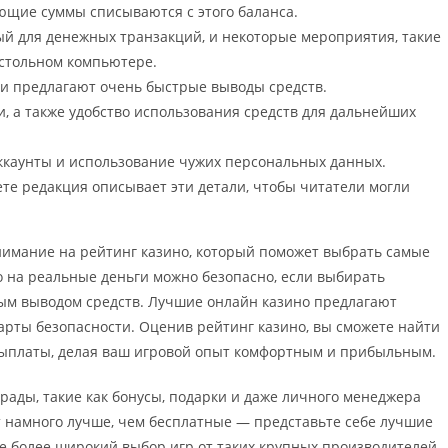
ющие суммы списываются с этого баланса.
ый для денежных транзакций, и некоторые мероприятия, такие
астольном компьютере.
и предлагают очень быстрые выводы средств.
 а также удобство использования средств для дальнейших
каунты и использование чужих персональных данных.
ете редакция описывает эти детали, чтобы читатели могли
внимание на рейтинг казино, который поможет выбрать самые
 на реальные деньги можно безопасно, если выбирать
ым выводом средств. Лучшие онлайн казино предлагают
арты безопасности. Оценив рейтинг казино, вы сможете найти
выплаты, делая ваш игровой опыт комфортным и прибыльным.
рады, такие как бонусы, подарки и даже личного менеджера
т намного лучше, чем бесплатные — представьте себе лучшие
е более широкий выбор игр от таких крупных производителей,