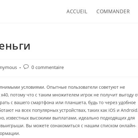
ACCUEIL
COMMANDER
деньги
Post
onymous
0 commentaire
y:
comments:
лнимыми условиями. Опытные пользователи советуют не
40, потому что с таким множителем игрок не получит выгоду о
рать с вашего смартфона или планшета, будь то через удобное
тают на всех популярных устройствах, таких как iOS и Android
ино, известных высокими выплатами, идеально подходящих для
е выигрыши. Вы можете ознакомиться с нашим списком онлайн-
формации.