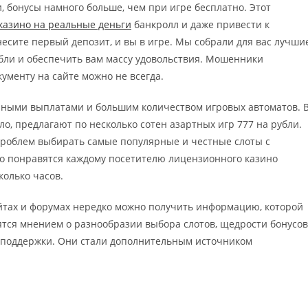
, бонусы намного больше, чем при игре бесплатно. Этот
казино на реальные деньги
банкролл и даже привести к
сите первый депозит, и вы в игре. Мы собрали для вас лучши
бли и обеспечить вам массу удовольствия. Мошенники
ументу на сайте можно не всегда.
лярными выплатами и большим количеством игровых автоматов. 
ло, предлагают по несколько сотен азартных игр 777 на рубли.
проблем выбирать самые популярные и честные слоты с
о понравятся каждому посетителю лицензионного казино
колько часов.
йтах и форумах нередко можно получить информацию, которой
ятся мнением о разнообразии выбора слотов, щедрости бонусов
й поддержки. Они стали дополнительным источником