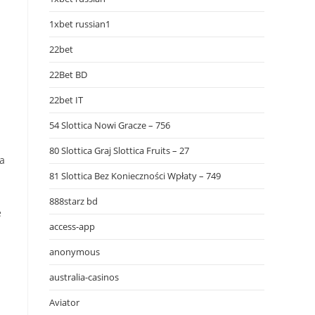
1xbet russian1
22bet
22Bet BD
22bet IT
54 Slottica Nowi Gracze – 756
80 Slottica Graj Slottica Fruits – 27
а
81 Slottica Bez Konieczności Wpłaty – 749
888starz bd
е
access-app
anonymous
australia-casinos
Aviator