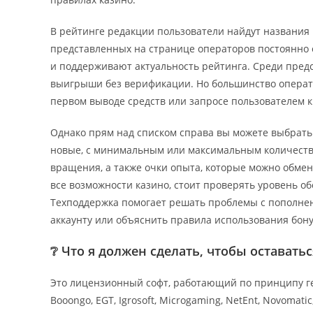
В рейтинге редакции пользователи найдут названия
представленных на странице операторов постоянно 
и поддерживают актуальность рейтинга. Среди пред
выигрыши без верификации. Но большинство операт
первом выводе средств или запросе пользователем 
Однако прям над списком справа вы можете выбрать 
новые, с минимальным или максимальным количество
вращения, а также очки опыта, которые можно обме
все возможности казино, стоит проверять уровень о
Техподдержка помогает решать проблемы с пополнен
аккаунту или объяснить правила использования бону
❔ Что я должен сделать, чтобы оставать
Это лицензионный софт, работающий по принципу ген
Booongo, EGT, Igrosoft, Microgaming, NetEnt, Novomati