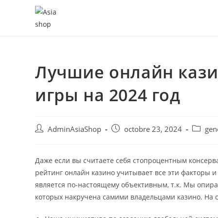
Skip
to
content
Лучшие онлайн кази
игры на 2024 год
Auteur/autrice
Post
Post
AdminAsiaShop
octobre 23, 2024
gen
de
published:
categor
la
publication :
Даже если вы считаете себя стопроцентным консерва
рейтинг онлайн казино учитывает все эти факторы и 
является по-настоящему объективным, т.к. Мы опирал
которых накручена самими владельцами казино. На 