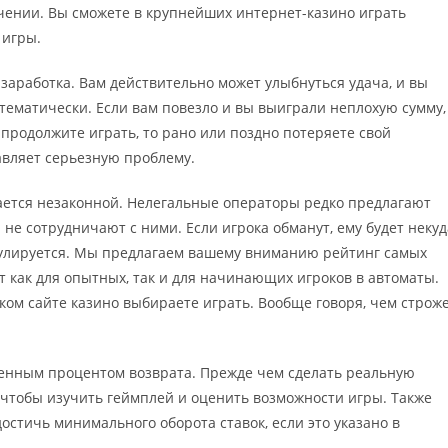
ечении. Вы сможете в крупнейших интернет-казино играть
 игры.
заработка. Вам действительно может улыбнуться удача, и вы
стематически. Если вам повезло и вы выиграли неплохую сумму,
и продолжите играть, то рано или поздно потеряете свой
авляет серьезную проблему.
тается незаконной. Нелегальные операторы редко предлагают
не сотрудничают с ними. Если игрока обманут, ему будет некуд
егулируется. Мы предлагаем вашему вниманию рейтинг самых
т как для опытных, так и для начинающих игроков в автоматы.
каком сайте казино выбираете играть. Вообще говоря, чем строж
енным процентом возврата. Прежде чем сделать реальную
, чтобы изучить геймплей и оценить возможности игры. Также
остичь минимального оборота ставок, если это указано в