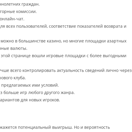
ннолетних граждан.
горные комиссии.
онлайн-чат.
я всех пользователей, соответствие показателей возврата и
 можно в большинстве казино, но многие площадки азартных
нные валюты.
на этой странице вошли игровые площадки с более выгодными
учше всего контролировать актуальность сведений лично через
ового клуба.
и предлагаемых ими условий.
з больше игр любого другого жанра.
ариантов для новых игроков.
окажется потенциальный выигрыш. Но и вероятность