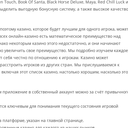
n Touch, Book Of Santa, Black Horse Deluxe, Maya, Red Chill Luck 
ыделить выгодную бонусную систему, а также высокое качеств
поэтому казино, которое будет лучшим для одного игрока, може
всех онлайн-казино есть математическое преимущество над
днако некоторым казино этого недостаточно, и они начинают
но увеличить свое преимущество. Мы подробно изучаем каждое
ут себя честно по отношению к игрокам. Казино может
расстроить игроков из других стран. Мы прислушиваемся к
включая этот список казино, настолько хорошим, насколько это
ом приложение в собственный аккаунт можно за счёт привычног
ется ключевым для понимания текущего состояния игровой
 платформе, указан на главной странице.
ированные казино для каждого из наших рынков.