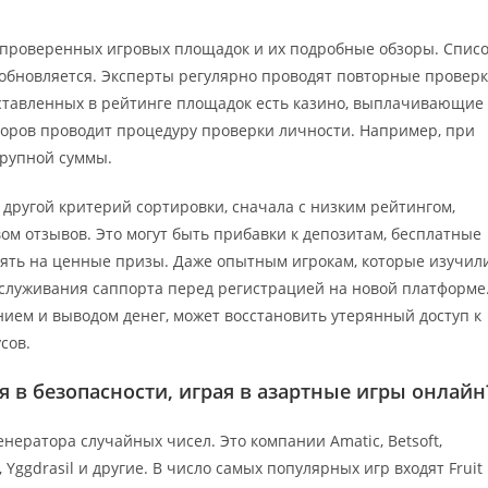
 проверенных игровых площадок и их подробные обзоры. Спис
обновляется. Эксперты регулярно проводят повторные провер
ставленных в рейтинге площадок есть казино, выплачивающие
оров проводит процедуру проверки личности. Например, при
крупной суммы.
другой критерий сортировки, сначала с низким рейтингом,
м отзывов. Это могут быть прибавки к депозитам, бесплатные
нять на ценные призы. Даже опытным игрокам, которые изучил
бслуживания саппорта перед регистрацией на новой платформе
ием и выводом денег, может восстановить утерянный доступ к
сов.
ся в безопасности, играя в азартные игры онлайн
ератора случайных чисел. Это компании Amatic, Betsoft,
c, Yggdrasil и другие. В число самых популярных игр входят Fruit