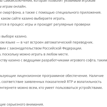
ы самоисключения, которая позволит уязвимым игрокам
м играм онлайн.
и смартфона, а также с помощью специального приложения.
а каком сайте казино выбираете играть.
тся в процесс игры и проходят регулярные проверки
 выборе казино.
ом языке — в чат встроен автоматический переводчик.
твии с законодательством Российской Федерации.
 поскольку можно играть в любом месте.
еству казино с ведущими разработчиками игрового софта, таки
ользующие лицензионное программное обеспечение. Наличие
, соответствие заявленных показателей RTP и волатильность
нтернете можно всем, кто умеет пользоваться устройствами,
щие серьезного внимания.