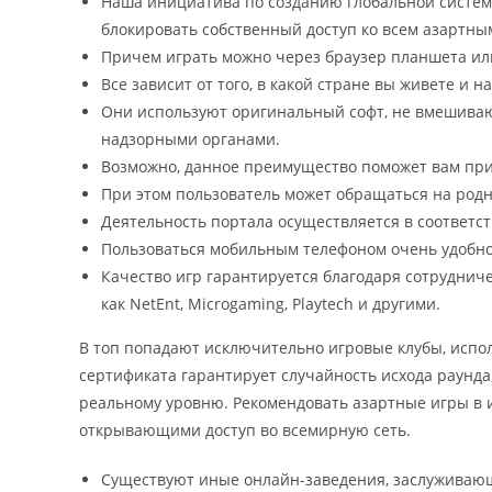
Наша инициатива по созданию глобальной систем
блокировать собственный доступ ко всем азартны
Причем играть можно через браузер планшета ил
Все зависит от того, в какой стране вы живете и н
Они используют оригинальный софт, не вмешиваю
надзорными органами.
Возможно, данное преимущество поможет вам при
При этом пользователь может обращаться на родн
Деятельность портала осуществляется в соответс
Пользоваться мобильным телефоном очень удобно,
Качество игр гарантируется благодаря сотруднич
как NetEnt, Microgaming, Playtech и другими.
В топ попадают исключительно игровые клубы, исп
сертификата гарантирует случайность исхода раунда
реальному уровню. Рекомендовать азартные игры в и
открывающими доступ во всемирную сеть.
Существуют иные онлайн-заведения, заслуживаю