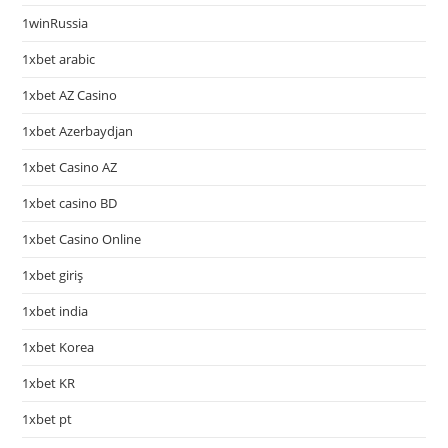
1winRussia
1xbet arabic
1xbet AZ Casino
1xbet Azerbaydjan
1xbet Casino AZ
1xbet casino BD
1xbet Casino Online
1xbet giriş
1xbet india
1xbet Korea
1xbet KR
1xbet pt