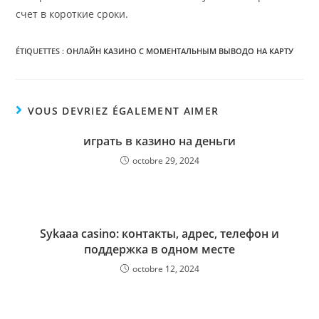
счет в короткие сроки.
ÉTIQUETTES :
ОНЛАЙН КАЗИНО С МОМЕНТАЛЬНЫМ ВЫВОДО НА КАРТУ
VOUS DEVRIEZ ÉGALEMENT AIMER
играть в казино на деньги
octobre 29, 2024
Sykaaa casino: контакты, адрес, телефон и
поддержка в одном месте
octobre 12, 2024