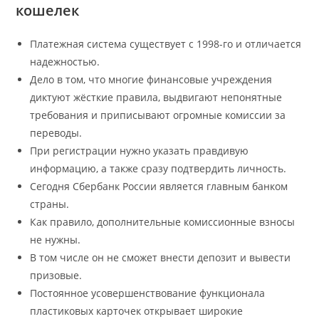
кошелек
Платежная система существует с 1998-го и отличается
надежностью.
Дело в том, что многие финансовые учреждения
диктуют жёсткие правила, выдвигают непонятные
требования и приписывают огромные комиссии за
переводы.
При регистрации нужно указать правдивую
информацию, а также сразу подтвердить личность.
Сегодня Сбербанк России является главным банком
страны.
Как правило, дополнительные комиссионные взносы
не нужны.
В том числе он не сможет внести депозит и вывести
призовые.
Постоянное усовершенствование функционала
пластиковых карточек открывает широкие