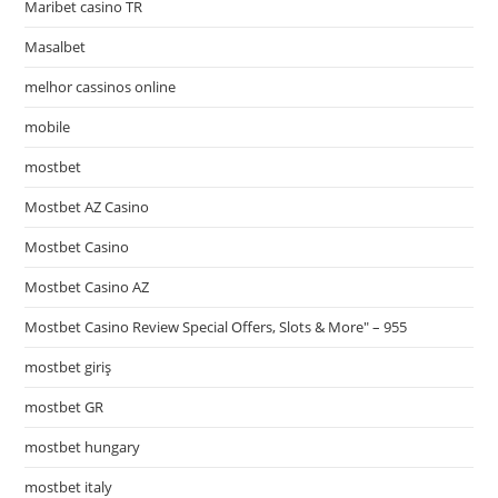
Maribet casino TR
Masalbet
melhor cassinos online
mobile
mostbet
Mostbet AZ Casino
Mostbet Casino
Mostbet Casino AZ
Mostbet Casino Review Special Offers, Slots & More" – 955
mostbet giriş
mostbet GR
mostbet hungary
mostbet italy