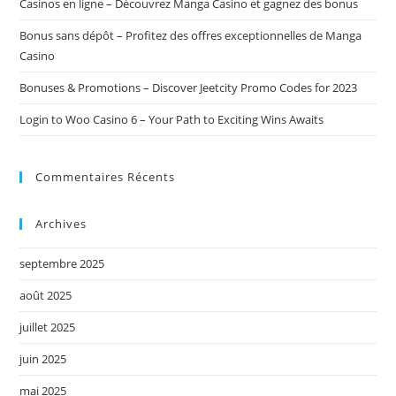
Casinos en ligne – Découvrez Manga Casino et gagnez des bonus
Bonus sans dépôt – Profitez des offres exceptionnelles de Manga
Casino
Bonuses & Promotions – Discover Jeetcity Promo Codes for 2023
Login to Woo Casino 6 – Your Path to Exciting Wins Awaits
Commentaires Récents
Archives
septembre 2025
août 2025
juillet 2025
juin 2025
mai 2025