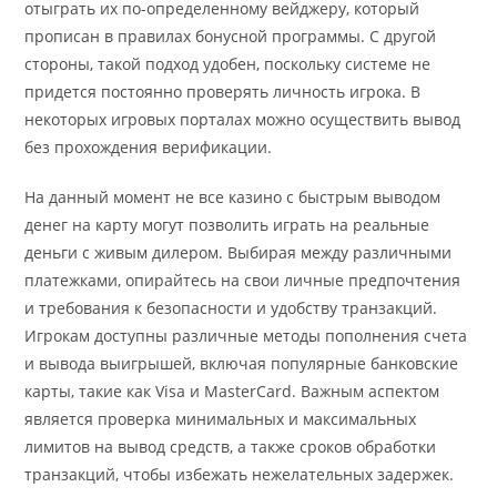
отыграть их по-определенному вейджеру, который
прописан в правилах бонусной программы. С другой
стороны, такой подход удобен, поскольку системе не
придется постоянно проверять личность игрока. В
некоторых игровых порталах можно осуществить вывод
без прохождения верификации.
На данный момент не все казино с быстрым выводом
денег на карту могут позволить играть на реальные
деньги с живым дилером. Выбирая между различными
платежками, опирайтесь на свои личные предпочтения
и требования к безопасности и удобству транзакций.
Игрокам доступны различные методы пополнения счета
и вывода выигрышей, включая популярные банковские
карты, такие как Visa и MasterCard. Важным аспектом
является проверка минимальных и максимальных
лимитов на вывод средств, а также сроков обработки
транзакций, чтобы избежать нежелательных задержек.