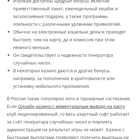
Игрокам доступны щедрые бонусы, включая
приветственный пакет, еженедельный кешбэк и
эксклюзивные подарки, а также программы
лояльности с различными уровнями привилегий.
Обычно на электронные кошельки деньги приходят
быстрее, чем на карту, да и комиссия при этом
немного меньше.
Он свидетельствует о надежности генератора
случайных чисел.
В некоторых казино даются и другие бонусы,
например, за пополнение в криптовалюте или
установку мобильного приложения.
В России также популярно лото и турнирные состязания.
Если
Онлайн казино с моментальным выводо на карту
клуб лицензированный, то весь азартный софт работает
за счёт генератора случайных чисел и повлиять
администрация на результат игры не может. Казино с
быстрыми выплатами позволяют получить выигрыш на