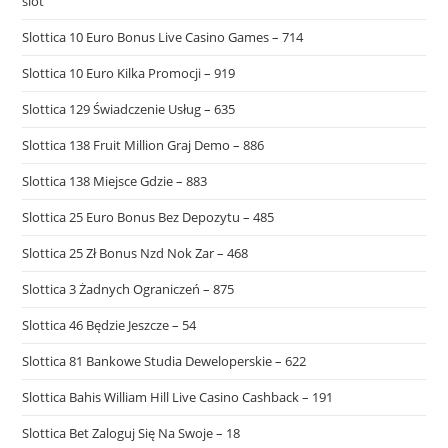
slot
Slottica 10 Euro Bonus Live Casino Games – 714
Slottica 10 Euro Kilka Promocji – 919
Slottica 129 Świadczenie Usług – 635
Slottica 138 Fruit Million Graj Demo – 886
Slottica 138 Miejsce Gdzie – 883
Slottica 25 Euro Bonus Bez Depozytu – 485
Slottica 25 Zł Bonus Nzd Nok Zar – 468
Slottica 3 Żadnych Ograniczeń – 875
Slottica 46 Będzie Jeszcze – 54
Slottica 81 Bankowe Studia Deweloperskie – 622
Slottica Bahis William Hill Live Casino Cashback – 191
Slottica Bet Zaloguj Się Na Swoje – 18