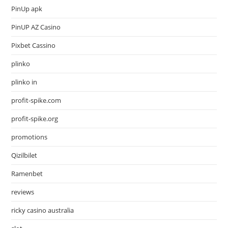
PinUp apk
PinUP AZ Casino
Pixbet Cassino
plinko
plinko in
profit-spike.com
profit-spike.org
promotions
Qizilbilet
Ramenbet
reviews
ricky casino australia