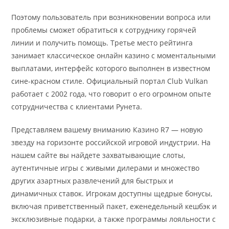
Поэтому пользователь при возникновении вопроса или
проблемы сможет обратиться к сотруднику горячей
линии и получить помощь. Третье место рейтинга
занимает классическое онлайн казино с моментальными
выплатами, интерфейс которого выполнен в известном
сине-красном стиле. Официальный портал Club Vulkan
работает с 2002 года, что говорит о его огромном опыте
сотрудничества с клиентами Рунета.
Представляем вашему вниманию Казино R7 — новую
звезду на горизонте российской игровой индустрии. На
нашем сайте вы найдете захватывающие слоты,
аутентичные игры с живыми дилерами и множество
других азартных развлечений для быстрых и
динамичных ставок. Игрокам доступны щедрые бонусы,
включая приветственный пакет, еженедельный кешбэк и
эксклюзивные подарки, а также программы лояльности с