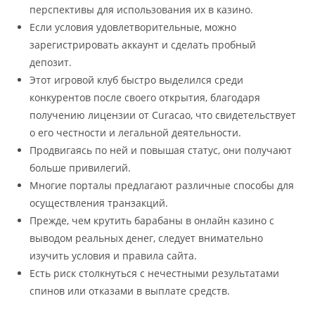
перспективы для использования их в казино.
Если условия удовлетворительные, можно
зарегистрировать аккаунт и сделать пробный
депозит.
Этот игровой клуб быстро выделился среди
конкурентов после своего открытия, благодаря
получению лицензии от Curacao, что свидетельствует
о его честности и легальной деятельности.
Продвигаясь по ней и повышая статус, они получают
больше привилегий.
Многие порталы предлагают различные способы для
осуществления транзакций.
Прежде, чем крутить барабаны в онлайн казино с
выводом реальных денег, следует внимательно
изучить условия и правила сайта.
Есть риск столкнуться с нечестными результатами
спинов или отказами в выплате средств.