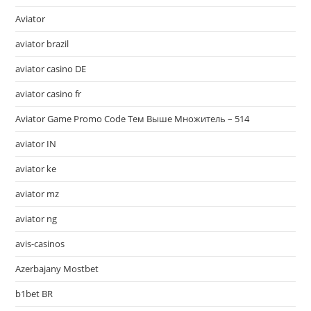
Aviator
aviator brazil
aviator casino DE
aviator casino fr
Aviator Game Promo Code Тем Выше Множитель – 514
aviator IN
aviator ke
aviator mz
aviator ng
avis-casinos
Azerbajany Mostbet
b1bet BR