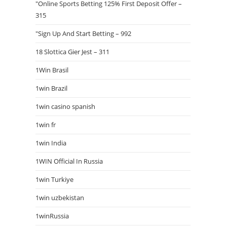
"Online Sports Betting 125% First Deposit Offer –
315
"Sign Up And Start Betting – 992
18 Slottica Gier Jest – 311
1Win Brasil
1win Brazil
1win casino spanish
1win fr
1win India
1WIN Official In Russia
1win Turkiye
1win uzbekistan
1winRussia