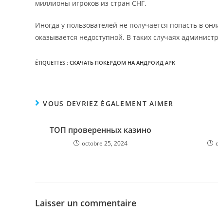
миллионы игроков из стран СНГ.
Иногда у пользователей не получается попасть в он
оказывается недоступной. В таких случаях админист
ÉTIQUETTES :
СКАЧАТЬ ПОКЕРДОМ НА АНДРОИД APK
VOUS DEVRIEZ ÉGALEMENT AIMER
ТОП проверенных казино
octobre 25, 2024
Laisser un commentaire