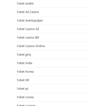
1xbet arabic
1xbet AZ Casino
1xbet Azerbaydjan
1xbet Casino AZ
1xbet casino BD
1xbet Casino Online
1xbet giriş
1xbet india
1xbet Korea
1xbet KR
1xbet pt
1xbet russia
1xbet russian