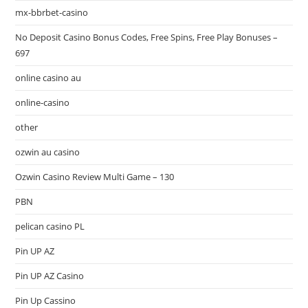
mx-bbrbet-casino
No Deposit Casino Bonus Codes, Free Spins, Free Play Bonuses –
697
online casino au
online-casino
other
ozwin au casino
Ozwin Casino Review Multi Game – 130
PBN
pelican casino PL
Pin UP AZ
Pin UP AZ Casino
Pin Up Cassino