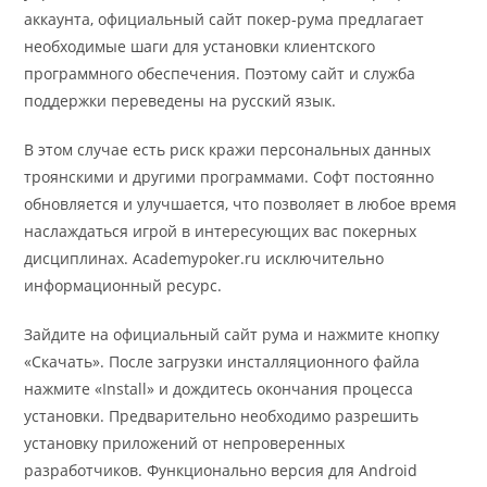
аккаунта, официальный сайт покер-рума предлагает
необходимые шаги для установки клиентского
программного обеспечения. Поэтому сайт и служба
поддержки переведены на русский язык.
В этом случае есть риск кражи персональных данных
троянскими и другими программами. Софт постоянно
обновляется и улучшается, что позволяет в любое время
наслаждаться игрой в интересующих вас покерных
дисциплинах. Academypoker.ru исключительно
информационный ресурс.
Зайдите на официальный сайт рума и нажмите кнопку
«Скачать». После загрузки инсталляционного файла
нажмите «Install» и дождитесь окончания процесса
установки. Предварительно необходимо разрешить
установку приложений от непроверенных
разработчиков. Функционально версия для Android