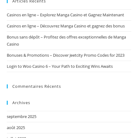
site
Articles Récents
Casinos en ligne – Explorez Manga Casino et Gagnez Maintenant
Casinos en ligne – Découvrez Manga Casino et gagnez des bonus
Bonus sans dépôt – Profitez des offres exceptionnelles de Manga
Casino
Bonuses & Promotions – Discover Jeetcity Promo Codes for 2023
Login to Woo Casino 6 – Your Path to Exciting Wins Awaits
Commentaires Récents
Archives
septembre 2025
août 2025