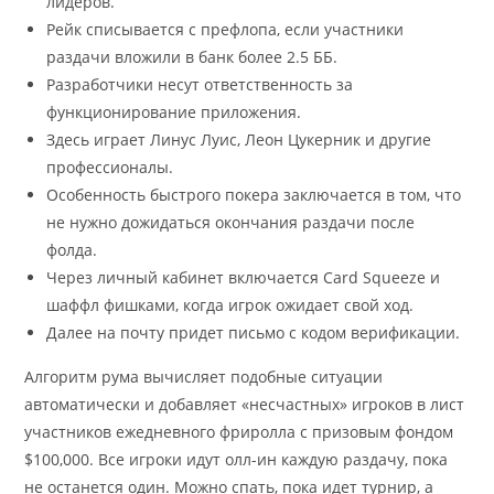
лидеров.
Рейк списывается с префлопа, если участники
раздачи вложили в банк более 2.5 ББ.
Разработчики несут ответственность за
функционирование приложения.
Здесь играет Линус Луис, Леон Цукерник и другие
профессионалы.
Особенность быстрого покера заключается в том, что
не нужно дожидаться окончания раздачи после
фолда.
Через личный кабинет включается Card Squeeze и
шаффл фишками, когда игрок ожидает свой ход.
Далее на почту придет письмо с кодом верификации.
Алгоритм рума вычисляет подобные ситуации
автоматически и добавляет «несчастных» игроков в лист
участников ежедневного фриролла с призовым фондом
$100,000. Все игроки идут олл-ин каждую раздачу, пока
не останется один. Можно спать, пока идет турнир, а