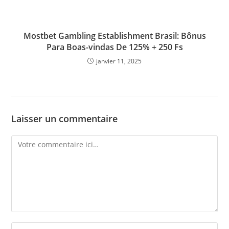
Mostbet Gambling Establishment Brasil: Bônus
Para Boas-vindas De 125% + 250 Fs
janvier 11, 2025
Laisser un commentaire
Comment
Enter