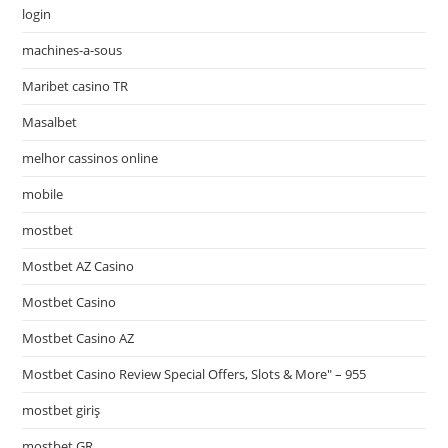
login
machines-a-sous
Maribet casino TR
Masalbet
melhor cassinos online
mobile
mostbet
Mostbet AZ Casino
Mostbet Casino
Mostbet Casino AZ
Mostbet Casino Review Special Offers, Slots & More" – 955
mostbet giriş
mostbet GR