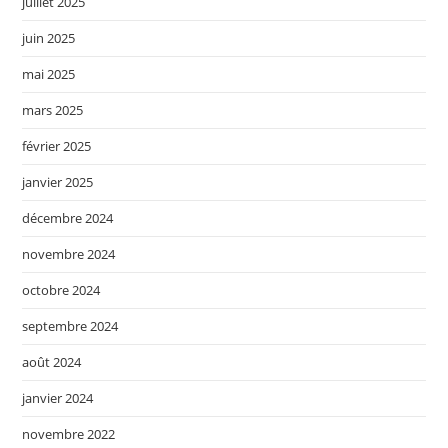
juillet 2025
juin 2025
mai 2025
mars 2025
février 2025
janvier 2025
décembre 2024
novembre 2024
octobre 2024
septembre 2024
août 2024
janvier 2024
novembre 2022