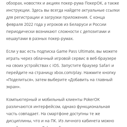
обзорах, новостях и акциях покер-рума ПокерОК, а также
инструкции. Здесь вы всегда найдете актуальные ссылки
для регистрации и загрузки приложения. С конца
февраля 2022 года у игроков из Беларуси и России
периодически возникают сложности с депозитами и
кешаутами в разных покер-румах.
Если у вас есть подписка Game Pass Ultimate, вы можете
играть через облачный игровой сервис в веб-браузере
на своих устройствах с iOS. Запустите браузер Safari и
перейдите на страницу xbox.com/play. Нажмите кнопку
«Поделиться», затем выберите «Добавить на главный
экран».
Компьютерный и мобильный клиенты PokerOK
различаются интерфейсом, однако функциональная
часть совпадает. На смартфоне доступны те же
дисциплины, что и на ПК. Из личного кабинета можно