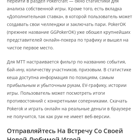
перейти в раздел Pokercraft — окно статистики для
анализа собственной игры. Кроме того, есть вкладка
«Дополнительная ставка», в которой пользователь может
создавать свои челленджи и заключать пари. PokerOK
(прежнее название GGPokerOK) уже обошел крупнейших
представителей онлайн-покера по трафику и вышел на
чистое первое место.
Для МТТ настраивается фильтр по названию события,
бай-ину, количеству участников, призовым. В статистике
кеша доступна информация по позициям, самым
прибыльным и убыточным рукам, EV-графику, истории
игры. Пользователь может посмотреть итоги
противостояний с конкретными соперниками. Скачать
Pokerok и играть онлайн на реальные деньги в браузере
не получится, так как рум не имеет веб-версии.
Отправляйтесь На Встречу Со Своей
Новой Любимой Игрой