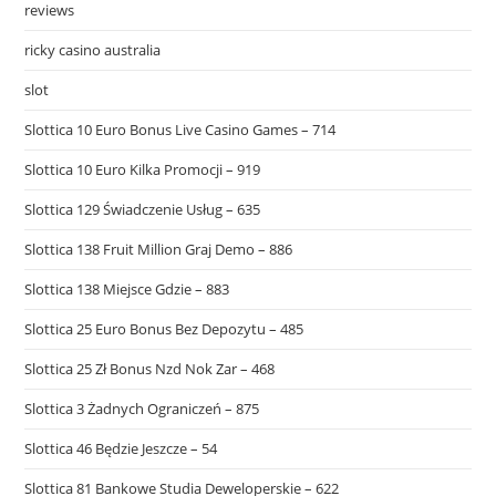
reviews
ricky casino australia
slot
Slottica 10 Euro Bonus Live Casino Games – 714
Slottica 10 Euro Kilka Promocji – 919
Slottica 129 Świadczenie Usług – 635
Slottica 138 Fruit Million Graj Demo – 886
Slottica 138 Miejsce Gdzie – 883
Slottica 25 Euro Bonus Bez Depozytu – 485
Slottica 25 Zł Bonus Nzd Nok Zar – 468
Slottica 3 Żadnych Ograniczeń – 875
Slottica 46 Będzie Jeszcze – 54
Slottica 81 Bankowe Studia Deweloperskie – 622