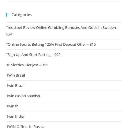
Catégories
"mostbet Review Online Gambling Bonuses And Odds In Sweden –
824
"Online Sports Betting 125% First Deposit Offer – 315
"Sign Up And Start Betting – 992
18 Slottica Gier Jest – 311
1Win Brasil
1win Brazil
1win casino spanish
1win fr
1win India
1WIN Official In Russia