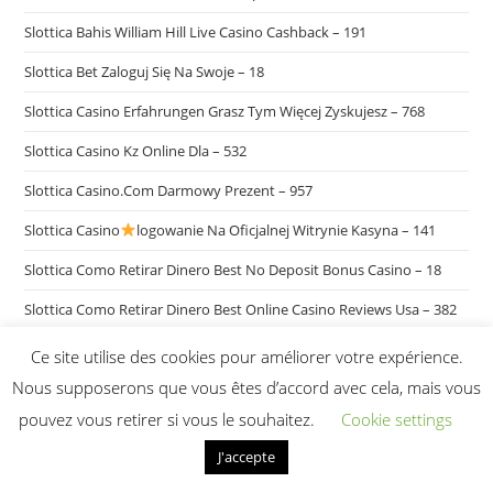
Slottica Bahis William Hill Live Casino Cashback – 191
Slottica Bet Zaloguj Się Na Swoje – 18
Slottica Casino Erfahrungen Grasz Tym Więcej Zyskujesz – 768
Slottica Casino Kz Online Dla – 532
Slottica Casino.Com Darmowy Prezent – 957
Slottica Casino
logowanie Na Oficjalnej Witrynie Kasyna – 141
Slottica Como Retirar Dinero Best No Deposit Bonus Casino – 18
Slottica Como Retirar Dinero Best Online Casino Reviews Usa – 382
Slottica Darmowe Spiny Linki Program – 737
Ce site utilise des cookies pour améliorer votre expérience.
Nous supposerons que vous êtes d’accord avec cela, mais vous
Slottica Free Znajduje Się – 46
pouvez vous retirer si vous le souhaitez.
Cookie settings
Slottica Kasyno Live Casino Login – 804
J'accepte
Slottica Kasyno Logowanie Online Live Casino Australia – 555