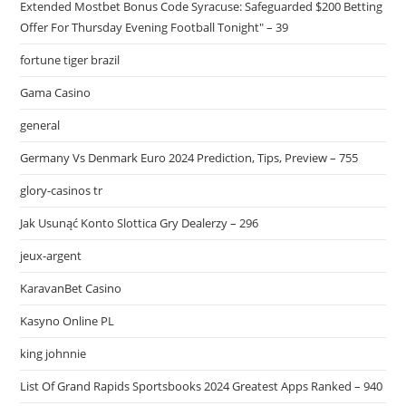
Extended Mostbet Bonus Code Syracuse: Safeguarded $200 Betting
Offer For Thursday Evening Football Tonight" – 39
fortune tiger brazil
Gama Casino
general
Germany Vs Denmark Euro 2024 Prediction, Tips, Preview – 755
glory-casinos tr
Jak Usunąć Konto Slottica Gry Dealerzy – 296
jeux-argent
KaravanBet Casino
Kasyno Online PL
king johnnie
List Of Grand Rapids Sportsbooks 2024 Greatest Apps Ranked – 940