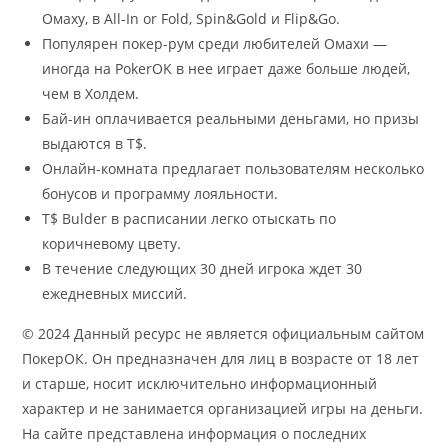
Омаху, в All-In or Fold, Spin&Gold и Flip&Go.
Популярен покер-рум среди любителей Омахи —
иногда на PokerOK в нее играет даже больше людей,
чем в Холдем.
Бай-ин оплачивается реальными деньгами, но призы
выдаются в T$.
Онлайн-комната предлагает пользователям несколько
бонусов и программу лояльности.
T$ Bulder в расписании легко отыскать по
коричневому цвету.
В течение следующих 30 дней игрока ждет 30
ежедневных миссий.
© 2024 Данный ресурс не является официальным сайтом
ПокерОК. Он предназначен для лиц в возрасте от 18 лет
и старше, носит исключительно информационный
характер и не занимается организацией игры на деньги.
На сайте представлена информация о последних