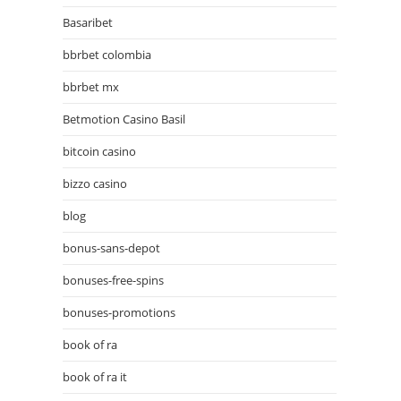
Basaribet
bbrbet colombia
bbrbet mx
Betmotion Casino Basil
bitcoin casino
bizzo casino
blog
bonus-sans-depot
bonuses-free-spins
bonuses-promotions
book of ra
book of ra it