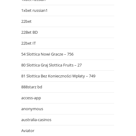
1xbet russian1
22bet
22Bet BD
22bet IT
54 Slottica Nowi Gracze – 756
80 Slottica Graj Slottica Fruits – 27
81 Slottica Bez Konieczności Wpłaty – 749
888starz bd
access-app
anonymous
australia-casinos
Aviator