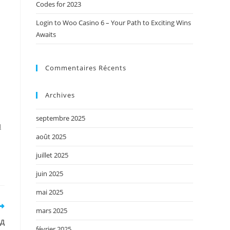
Codes for 2023
Login to Woo Casino 6 – Your Path to Exciting Wins
Awaits
Commentaires Récents
Archives
septembre 2025
и
août 2025
juillet 2025
juin 2025
mai 2025
mars 2025
д
février 2025