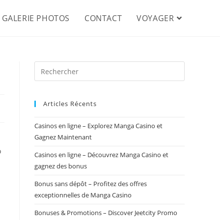
GALERIE PHOTOS
CONTACT
VOYAGER
Rechercher
sur
ce
site
Articles Récents
Casinos en ligne – Explorez Manga Casino et
Gagnez Maintenant
о
Casinos en ligne – Découvrez Manga Casino et
gagnez des bonus
Bonus sans dépôt – Profitez des offres
exceptionnelles de Manga Casino
Bonuses & Promotions – Discover Jeetcity Promo