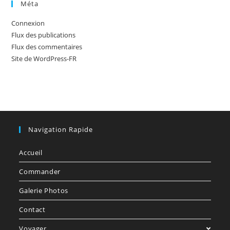
Méta
Connexion
Flux des publications
Flux des commentaires
Site de WordPress-FR
Navigation Rapide
Accueil
Commander
Galerie Photos
Contact
Voyager