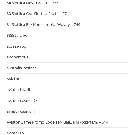
54 Slottica Nowi Gracze – 756
80 Slottica Graj Slottica Fruits – 27
81 Slottica Bez Konieczności Wpłaty – 749
888starz bd
access-app
anonymous
australia-casinos
Aviator
aviator brazil
aviator casino DE
aviator casino fr
Aviator Game Promo Code Тем Выше Множитель – 514
aviator IN