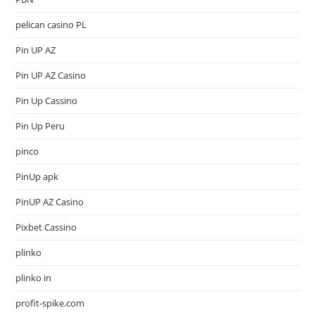
pelican casino PL
Pin UP AZ
Pin UP AZ Casino
Pin Up Cassino
Pin Up Peru
pinco
PinUp apk
PinUP AZ Casino
Pixbet Cassino
plinko
plinko in
profit-spike.com