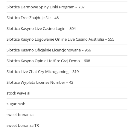
Slottica Darmowe Spiny Linki Program – 737
Slottica Free Znajduje Się – 46
Slottica Kasyno Live Casino Login – 804
Slottica Kasyno Logowanie Online Live Casino Australia – 555
Slottica Kasyno Oficjalnie Licencjonowana – 966
Slottica Kasyno Opinie Hotfire Graj Demo – 608
Slottica Live Chat Czy Microgaming – 319
Slottica Wyplata License Number – 42
stock wave ai
sugar rush
sweet bonanza
sweet bonanza TR