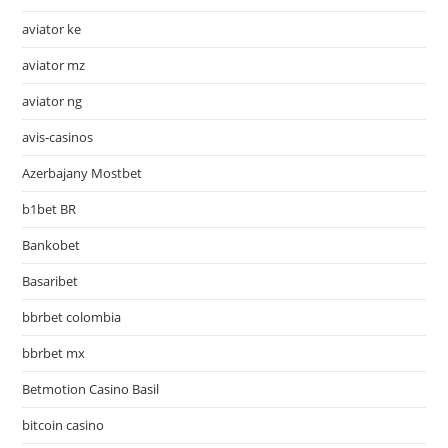
aviator ke
aviator mz
aviator ng
avis-casinos
Azerbajany Mostbet
b1bet BR
Bankobet
Basaribet
bbrbet colombia
bbrbet mx
Betmotion Casino Basil
bitcoin casino