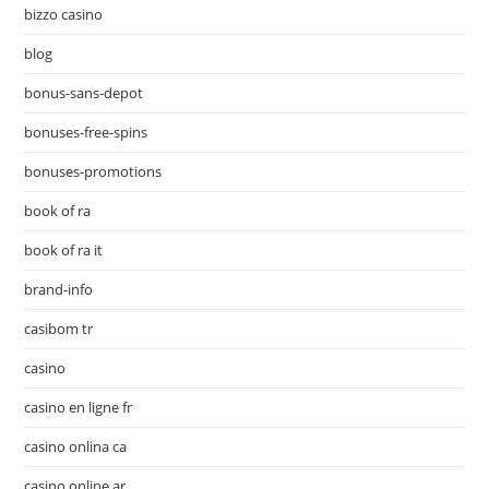
bizzo casino
blog
bonus-sans-depot
bonuses-free-spins
bonuses-promotions
book of ra
book of ra it
brand-info
casibom tr
casino
casino en ligne fr
casino onlina ca
casino online ar