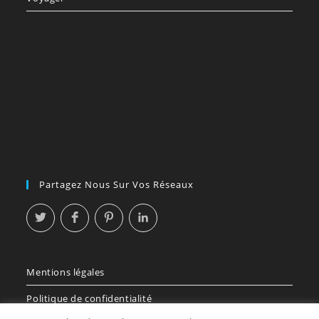
Partagez Nous Sur Vos Réseaux
Mentions légales
Politique de confidentialité