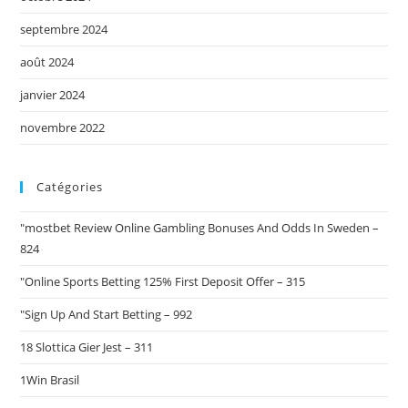
septembre 2024
août 2024
janvier 2024
novembre 2022
Catégories
"mostbet Review Online Gambling Bonuses And Odds In Sweden –
824
"Online Sports Betting 125% First Deposit Offer – 315
"Sign Up And Start Betting – 992
18 Slottica Gier Jest – 311
1Win Brasil