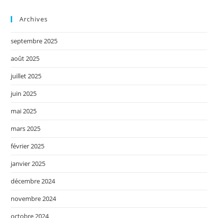
Archives
septembre 2025
août 2025
juillet 2025
juin 2025
mai 2025
mars 2025
février 2025
janvier 2025
décembre 2024
novembre 2024
octobre 2024