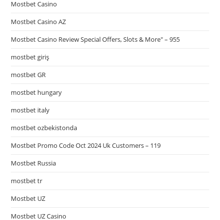
Mostbet Casino
Mostbet Casino AZ
Mostbet Casino Review Special Offers, Slots & More" – 955
mostbet giriş
mostbet GR
mostbet hungary
mostbet italy
mostbet ozbekistonda
Mostbet Promo Code Oct 2024 Uk Customers – 119
Mostbet Russia
mostbet tr
Mostbet UZ
Mostbet UZ Casino