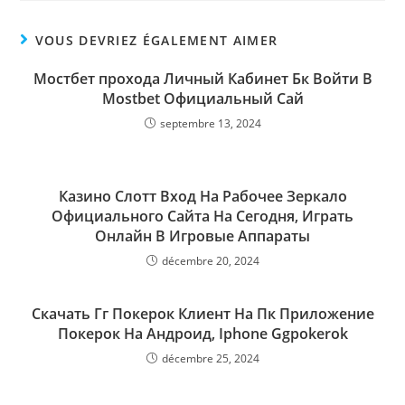
VOUS DEVRIEZ ÉGALEMENT AIMER
Мостбет прохода Личный Кабинет Бк Войти В
Mostbet Официальный Сай
septembre 13, 2024
Казино Слотт Вход На Рабочее Зеркало
Официального Сайта На Сегодня, Играть
Онлайн В Игровые Аппараты
décembre 20, 2024
Скачать Гг Покерок Клиент На Пк Приложение
Покерок На Андроид, Iphone Ggpokerok
décembre 25, 2024