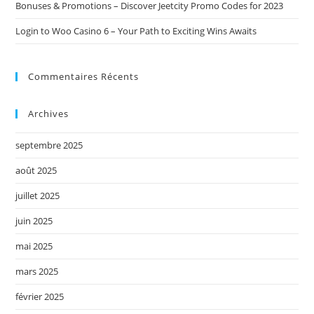
Bonuses & Promotions – Discover Jeetcity Promo Codes for 2023
Login to Woo Casino 6 – Your Path to Exciting Wins Awaits
Commentaires Récents
Archives
septembre 2025
août 2025
juillet 2025
juin 2025
mai 2025
mars 2025
février 2025