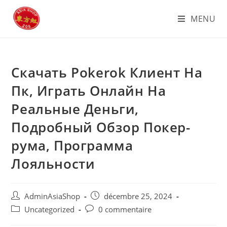
Skip
MENU
to
content
Скачать Pokerok Клиент На
Пк, Играть Онлайн На
Реальные Деньги,
Подробный Обзор Покер-
рума, Программа
Лояльности
Auteur/autrice
Post
AdminAsiaShop
décembre 25, 2024
de
published:
Post
Post
Uncategorized
0 commentaire
la
category:
comments: