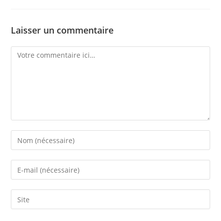
Laisser un commentaire
Comment
Enter
your
name
Enter
or
your
username
email
Enter
to
address
your
comment
to
website