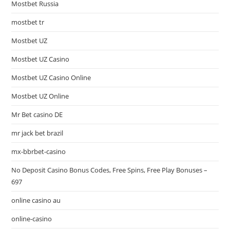
Mostbet Russia
mostbet tr
Mostbet UZ
Mostbet UZ Casino
Mostbet UZ Casino Online
Mostbet UZ Online
Mr Bet casino DE
mr jack bet brazil
mx-bbrbet-casino
No Deposit Casino Bonus Codes, Free Spins, Free Play Bonuses –
697
online casino au
online-casino