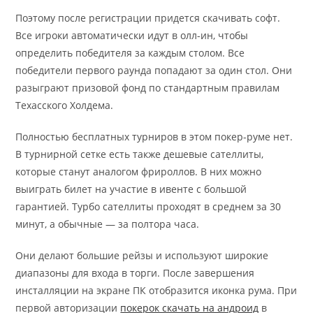
Поэтому после регистрации придется скачивать софт.
Все игроки автоматически идут в олл-ин, чтобы
определить победителя за каждым столом. Все
победители первого раунда попадают за один стол. Они
разыграют призовой фонд по стандартным правилам
Техасского Холдема.
Полностью бесплатных турниров в этом покер-руме нет.
В турнирной сетке есть также дешевые сателлиты,
которые станут аналогом фрироллов. В них можно
выиграть билет на участие в ивенте с большой
гарантией. Турбо сателлиты проходят в среднем за 30
минут, а обычные — за полтора часа.
Они делают большие рейзы и используют широкие
диапазоны для входа в торги. После завершения
инсталляции на экране ПК отобразится иконка рума. При
первой авторизации
покерок скачать на андроид
в