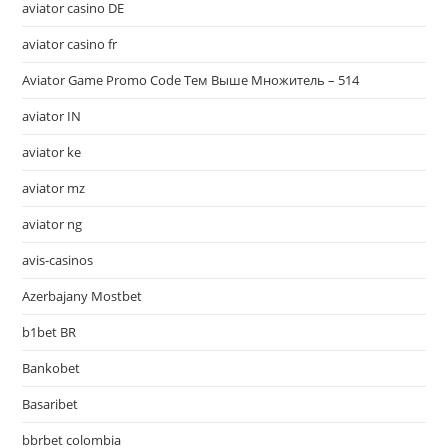
aviator casino DE
aviator casino fr
Aviator Game Promo Code Тем Выше Множитель – 514
aviator IN
aviator ke
aviator mz
aviator ng
avis-casinos
Azerbajany Mostbet
b1bet BR
Bankobet
Basaribet
bbrbet colombia