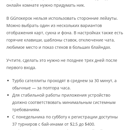
онлайн комнате нужно придумать ник.
В GGпокерок нельзя использовать сторонние лейауты.
Можно выбрать один из нескольких вариантов
отображения карт, сукна и фона. В настройках также есть
горячие клавиши, шаблоны ставок, отключение чата,
любимое место и показ стеков в больших блайндах.
Учтите, сделать это нужно не позднее трех дней после
первого входа.
Турбо сателлиты проходят в среднем за 30 минут, а
обычные — за полтора часа.
Для стабильной работы приложения устройство
должно соответствовать минимальным системным
требованиям.
С понедельника по субботу к регистрации доступны
37 турниров с бай-инами от $2,5 до $400.