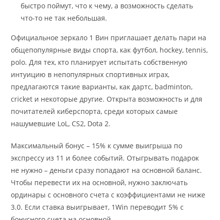
быстро поймут, что к чему, а возможность сделать
что-то не так небольшая.
Официальное зеркало 1 Вин приглашает делать пари на
общепопулярные виды спорта, как футбол, hockey, tennis,
polo. Для тех, кто планирует испытать собственную
интуицию в непопулярных спортивных играх,
предлагаются такие варианты, как дартс, badminton,
cricket и некоторые другие. Открыта возможность и для
почитателей киберспорта, среди которых самые
нашумевшие LoL, CS2, Dota 2.
Максимальный бонус – 15% к сумме выигрыша по
экспрессу из 11 и более событий. Отыгрывать подарок
не нужно – деньги сразу попадают на основной баланс.
Чтобы перевести их на основной, нужно заключать
ординары с основного счета с коэффициентами не ниже
3.0. Если ставка выигрывает, 1Win переводит 5% с
бонусного счета на основной.