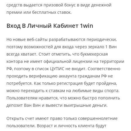
средств выдается призовой бонус в виде денежной
премии или бесплатных ставок.
Вход В Личный Кабинет 1win
Но новые веб-сайты разрабатываются периодически,
поэтому возможностей для входа через зеркало 1 Вин
всегда хватает. Стоит отметить, что букмекерская
контора не имеет официальной лицензии на территории
РФ, поэтому в список ЦУПИС не входит. Соответственно
проходить верификацию аккаунта гражданам РФ не
потребуется. Как только регистрация будет пройдена,
можно переходить к ставкам на любимые виды спорта.
Пользователям нравится, что можно быстро пополнить
депозит Ван Вин и вывести выигрышные деньги.
Открыть счет имеют право только совершеннолетние
пользователи. Возраст и личность клиента будут