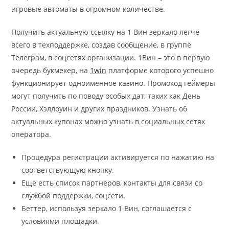
игровые автоматы в огромном количестве.
Получить актуальную ссылку на 1 Вин зеркало легче
всего в техподдержке, создав сообщение, в группе
Телеграм, в соцсетях организации. 1Вин – это в первую
очередь букмекер, на
1win
платформе которого успешно
функционирует одноименное казино. Промокод геймеры
могут получить по поводу особых дат, таких как День
России, Хэллоуин и других праздников. Узнать об
актуальных купонах можно узнать в социальных сетях
оператора.
Процедура регистрации активируется по нажатию на
соответствующую кнопку.
Еще есть список партнеров, контакты для связи со
службой поддержки, соцсети.
Беттер, используя зеркало 1 Вин, соглашается с
условиями площадки.