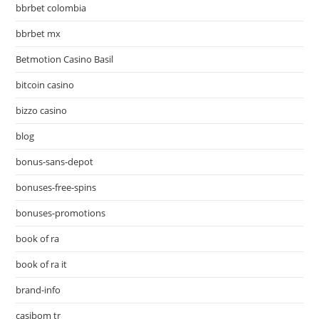
bbrbet colombia
bbrbet mx
Betmotion Casino Basil
bitcoin casino
bizzo casino
blog
bonus-sans-depot
bonuses-free-spins
bonuses-promotions
book of ra
book of ra it
brand-info
casibom tr