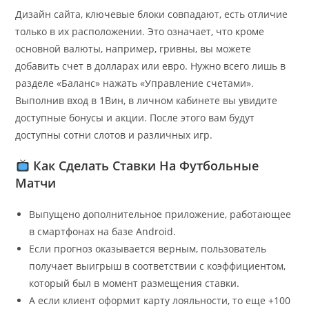
Дизайн сайта, ключевые блоки совпадают, есть отличие
только в их расположении. Это означает, что кроме
основной валюты, например, гривны, вы можете
добавить счет в долларах или евро. Нужно всего лишь в
разделе «Баланс» нажать «Управление счетами».
Выполнив вход в 1Вин, в личном кабинете вы увидите
доступные бонусы и акции. После этого вам будут
доступны сотни слотов и различных игр.
Как Сделать Ставки На Футбольные
Матчи
Выпущено дополнительное приложение, работающее
в смартфонах на базе Android.
Если прогноз оказывается верным, пользователь
получает выигрыш в соответствии с коэффициентом,
который был в момент размещения ставки.
А если клиент оформит карту лояльности, то еще +100