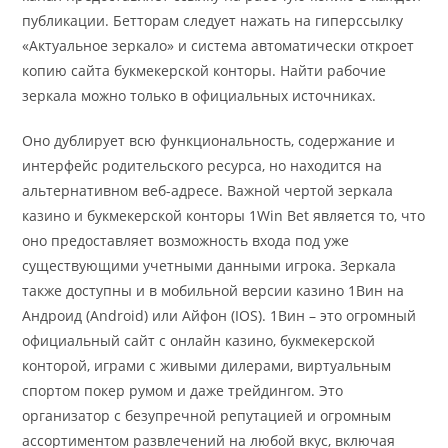
публикации. Бетторам следует нажать на гиперссылку
«Актуальное зеркало» и система автоматически откроет
копию сайта букмекерской конторы. Найти рабочие
зеркала можно только в официальных источниках.
Оно дублирует всю функциональность, содержание и
интерфейс родительского ресурса, но находится на
альтернативном веб-адресе. Важной чертой зеркала
казино и букмекерской конторы 1Win Bet является то, что
оно предоставляет возможность входа под уже
существующими учетными данными игрока. Зеркала
также доступны и в мобильной версии казино 1Вин на
Андроид (Android) или Айфон (IOS). 1Вин – это огромный
официальный сайт с онлайн казино, букмекерской
конторой, играми с живыми дилерами, виртуальным
спортом покер румом и даже трейдингом. Это
организатор с безупречной репутацией и огромным
ассортиментом развлечений на любой вкус, включая