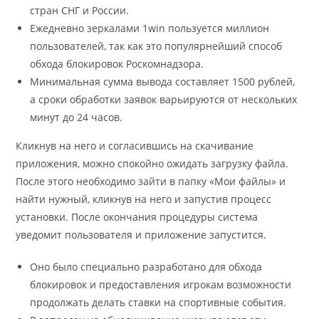
стран СНГ и России.
Ежедневно зеркалами 1win пользуется миллион
пользователей, так как это популярнейший способ
обхода блокировок Роскомнадзора.
Минимальная сумма вывода составляет 1500 рублей,
а сроки обработки заявок варьируются от нескольких
минут до 24 часов.
Кликнув на него и согласившись на скачивание
приложения, можно спокойно ожидать загрузку файла.
После этого необходимо зайти в папку «Мои файлы» и
найти нужный, кликнув на него и запустив процесс
установки. После окончания процедуры система
уведомит пользователя и приложение запустится.
Оно было специально разработано для обхода
блокировок и предоставления игрокам возможности
продолжать делать ставки на спортивные события.