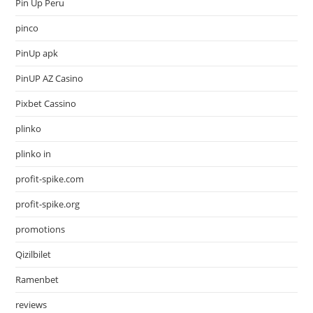
Pin Up Peru
pinco
PinUp apk
PinUP AZ Casino
Pixbet Cassino
plinko
plinko in
profit-spike.com
profit-spike.org
promotions
Qizilbilet
Ramenbet
reviews