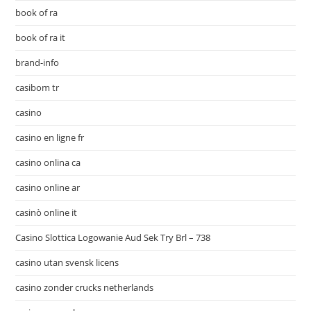
book of ra
book of ra it
brand-info
casibom tr
casino
casino en ligne fr
casino onlina ca
casino online ar
casinò online it
Casino Slottica Logowanie Aud Sek Try Brl – 738
casino utan svensk licens
casino zonder crucks netherlands