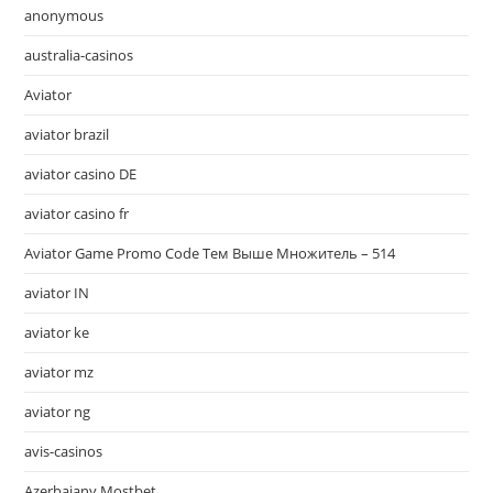
anonymous
australia-casinos
Aviator
aviator brazil
aviator casino DE
aviator casino fr
Aviator Game Promo Code Тем Выше Множитель – 514
aviator IN
aviator ke
aviator mz
aviator ng
avis-casinos
Azerbajany Mostbet