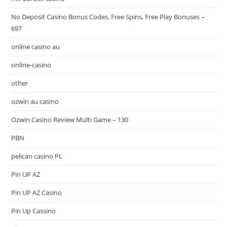
No Deposit Casino Bonus Codes, Free Spins, Free Play Bonuses –
697
online casino au
online-casino
other
ozwin au casino
Ozwin Casino Review Multi Game – 130
PBN
pelican casino PL
Pin UP AZ
Pin UP AZ Casino
Pin Up Cassino