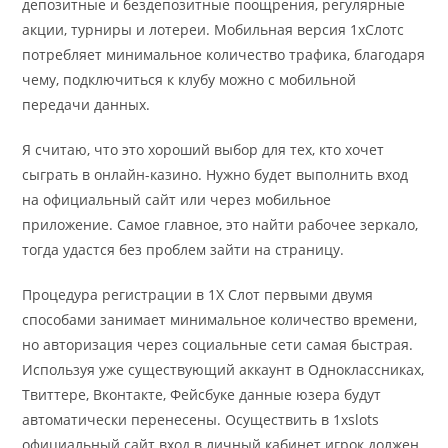
депозитные и бездепозитные поощрения, регулярные
акции, турниры и лотереи. Мобильная версия 1хСлотс
потребляет минимальное количество трафика, благодаря
чему, подключиться к клубу можно с мобильной
передачи данных.
Я считаю, что это хороший выбор для тех, кто хочет
сыграть в онлайн-казино. Нужно будет выполнить вход
на официальный сайт или через мобильное
приложение. Самое главное, это найти рабочее зеркало,
тогда удастся без проблем зайти на страницу.
Процедура регистрации в 1Х Слот первыми двумя
способами занимает минимальное количество времени,
но авторизация через социальные сети самая быстрая.
Используя уже существующий аккаунт в Одноклассниках,
Твиттере, Вконтакте, Фейсбуке данные юзера будут
автоматически перенесены. Осуществить в 1xslots
официальный сайт вход в личный кабинет игрок должен