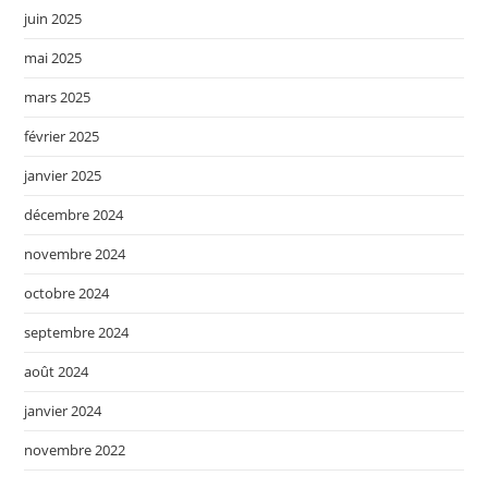
juin 2025
mai 2025
mars 2025
février 2025
janvier 2025
décembre 2024
novembre 2024
octobre 2024
septembre 2024
août 2024
janvier 2024
novembre 2022