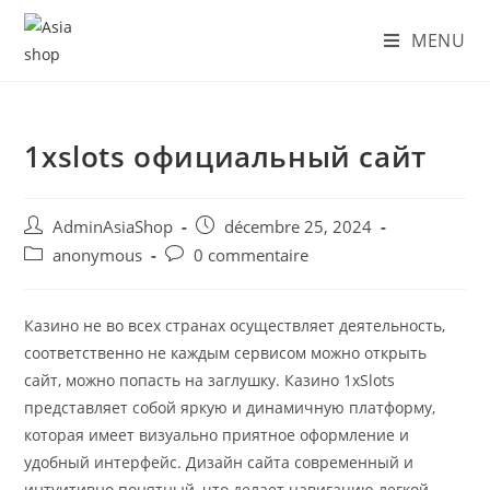
Skip
MENU
to
content
1xslots официальный сайт
Auteur/autrice
Post
AdminAsiaShop
décembre 25, 2024
de
published:
Post
Post
anonymous
0 commentaire
la
category:
comments:
publication :
Казино не во всех странах осуществляет деятельность,
соответственно не каждым сервисом можно открыть
сайт, можно попасть на заглушку. Казино 1xSlots
представляет собой яркую и динамичную платформу,
которая имеет визуально приятное оформление и
удобный интерфейс. Дизайн сайта современный и
интуитивно понятный, что делает навигацию легкой