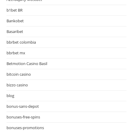
b1bet BR
Bankobet
Basaribet
bbrbet colombia
bbrbet mx
Betmotion Casino Basil
bitcoin casino
bizzo casino
blog
bonus-sans-depot
bonuses-free-spins
bonuses-promotions