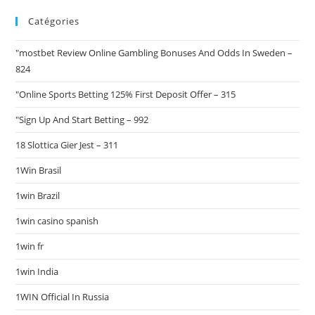
Catégories
"mostbet Review Online Gambling Bonuses And Odds In Sweden –
824
"Online Sports Betting 125% First Deposit Offer – 315
"Sign Up And Start Betting – 992
18 Slottica Gier Jest – 311
1Win Brasil
1win Brazil
1win casino spanish
1win fr
1win India
1WIN Official In Russia