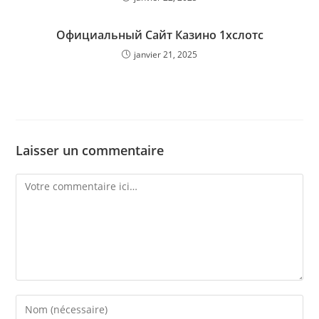
Официальный Сайт Казино 1хслотс
janvier 21, 2025
Laisser un commentaire
Comment
Enter