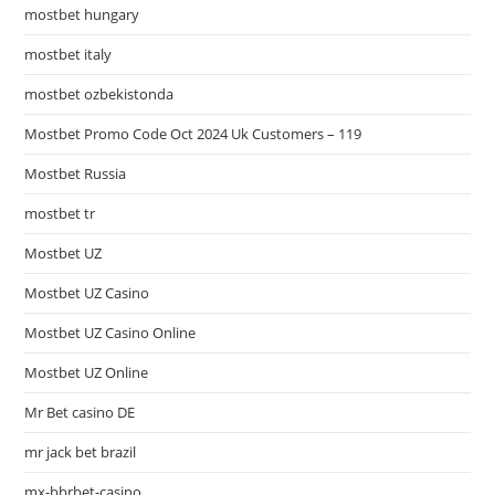
mostbet hungary
mostbet italy
mostbet ozbekistonda
Mostbet Promo Code Oct 2024 Uk Customers – 119
Mostbet Russia
mostbet tr
Mostbet UZ
Mostbet UZ Casino
Mostbet UZ Casino Online
Mostbet UZ Online
Mr Bet casino DE
mr jack bet brazil
mx-bbrbet-casino