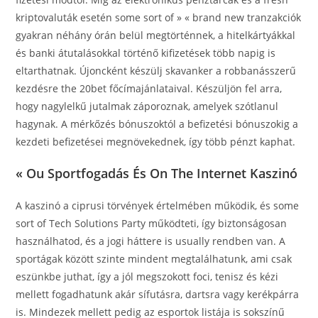
kriptovaluták esetén some sort of » « brand new tranzakciók
gyakran néhány órán belül megtörténnek, a hitelkártyákkal
és banki átutalásokkal történő kifizetések több napig is
eltarthatnak. Újoncként készülj skavanker a robbanásszerű
kezdésre the 20bet főcímajánlataival. Készüljön fel arra,
hogy nagylelkű jutalmak záporoznak, amelyek szótlanul
hagynak. A mérkőzés bónuszoktól a befizetési bónuszokig a
kezdeti befizetései megnövekednek, így több pénzt kaphat.
« Ou Sportfogadás És On The Internet Kaszinó
A kaszinó a ciprusi törvények értelmében működik, és some
sort of Tech Solutions Party működteti, így biztonságosan
használhatod, és a jogi háttere is usually rendben van. A
sportágak között szinte mindent megtalálhatunk, ami csak
eszünkbe juthat, így a jól megszokott foci, tenisz és kézi
mellett fogadhatunk akár sífutásra, dartsra vagy kerékpárra
is. Mindezek mellett pedig az esportok listája is sokszínű