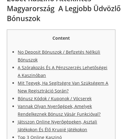
Magyarország ️ A Legjobb Üdvözlő
Bónuszok
Content
No Deposit Bónuszok / Befizetés Nélküli
Bónuszok
A Szórakozás És A Pénzszerzés Lehetőségei
A Kaszinóban
Mit Tegyek, Ha Segítségre Van Szükségem A
New Regisztráció Során?
Bónusz Kódok / Kuponok / Vócserek
Vannak Olyan Nyerőgépek, Amelyek
Rendelkeznek Bónusz Vásár Funkcióval?
Játsszon Online Nyerőgépeken, Asztali
Játékokon És Élő Krupié Játékokon
Top 3 Online Kaszinó