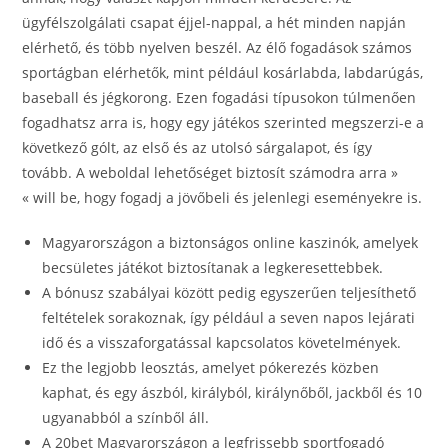
ügyfélszolgálati csapat éjjel-nappal, a hét minden napján
elérhető, és több nyelven beszél. Az élő fogadások számos
sportágban elérhetők, mint például kosárlabda, labdarúgás,
baseball és jégkorong. Ezen fogadási típusokon túlmenően
fogadhatsz arra is, hogy egy játékos szerinted megszerzi-e a
következő gólt, az első és az utolsó sárgalapot, és így
tovább. A weboldal lehetőséget biztosít számodra arra »
« will be, hogy fogadj a jövőbeli és jelenlegi eseményekre is.
Magyarországon a biztonságos online kaszinók, amelyek
becsületes játékot biztosítanak a legkeresettebbek.
A bónusz szabályai között pedig egyszerűen teljesíthető
feltételek sorakoznak, így például a seven napos lejárati
idő és a visszaforgatással kapcsolatos követelmények.
Ez the legjobb leosztás, amelyet pókerezés közben
kaphat, és egy ászból, királyból, királynőből, jackből és 10
ugyanabból a színből áll.
A 20bet Magyarországon a legfrissebb sportfogadó