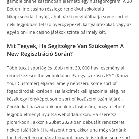
gamble online kaszinóban elérhető egy hűségprogram. A 20
Bet on line casino részlege rendkívül sokoldalú
kikapcsolódást nyújt, ahol bárki megtalálhatja some sort of
neki legjobban tetsző nyerőgépeket, kártyajátékokat, vagy az
egyéb on-line casino játékok szinte bármelyikét.
Mit Tegyek, Ha Segítségre Van Szükségem A
New Regisztráció Során?
Több tucat sportág és több mint 30, 000 havi esemény áll
rendelkezésre the weboldalon. Ez egy szokásos KYC (Know
Your Customer) eljárás, amely népszerű some sort of
fogadóirodák körében. Ha lakcímét kell igazolnia, elég, ha
készít egy fényképet some sort of közüzemi számlájáról.
Cookie-kat használunk annak biztosítására, hogy a lehető
legjobb élményt nyújtsa weboldalunkon. Ha szeretsz
pionírkodni, akkor a 20bet 2020-ban debütált rendszerét
neked találták ki! Ha viszont nem, akkor una még várnánk
the helyedben néhány hónapot, hogy letisztuljon some sort