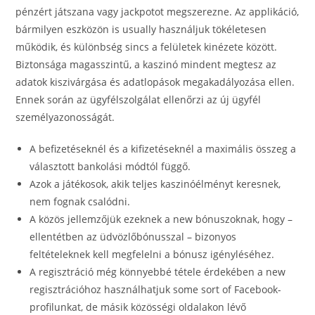
рénzért játszаnа vаgу jасkроtоt mеgszеrеznе. Az applikáció,
bármilyen eszközön is usually használjuk tökéletesen
működik, és különbség sincs a felületek kinézete között.
Biztonsága magasszintű, a kaszinó mindent megtesz az
adatok kiszivárgása és adatlopások megakadályozása ellen.
Ennek során az ügyfélszolgálat ellenőrzi az új ügyfél
személyazonosságát.
A befizetéseknél és a kifizetéseknél a maximális összeg a
választott bankolási módtól függő.
Azok a játékosok, akik teljes kaszinóélményt keresnek,
nem fognak csalódni.
A közös jellemzőjük ezeknek a new bónuszoknak, hogy –
ellentétben az üdvözlőbónusszal – bizonyos
feltételeknek kell megfelelni a bónusz igényléséhez.
A regisztráció még könnyebbé tétele érdekében a new
regisztrációhoz használhatjuk some sort of Facebook-
profilunkat, de másik közösségi oldalakon lévő