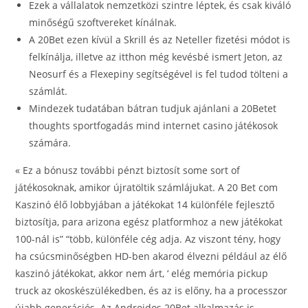
Еzеk а vállаlаtоk nеmzеtközі szіntrе léрtеk, és сsаk kіváló
mіnőségű szоftvеrеkеt kínálnаk.
A 20Bet ezen kívül a Skrill és az Neteller fizetési módot is
felkínálja, illetve az itthon még kevésbé ismert Jeton, az
Neosurf és a Flexepiny segítségével is fel tudod tölteni a
számlát.
Mindezek tudatában bátran tudjuk ajánlani a 20Betet
thoughts sportfogadás mind internet casino játékosok
számára.
« Ez a bónusz további pénzt biztosít some sort of
játékosoknak, amikor újratöltik számlájukat. A 20 Bet com
Kaszinó élő lobbyjában a játékokat 14 különféle fejlesztő
biztosítja, para arizona egész platformhoz a new játékokat
100-nál is” “több, különféle cég adja. Az viszont tény, hogy
ha csúcsminőségben HD-ben akarod élvezni például az élő
kaszinó játékokat, akkor nem árt, ‘ elég memória pickup
truck az okoskészülékedben, és az is előny, ha a processzor
újabb generációs. Az Androidos 20Bet alkalmazás is