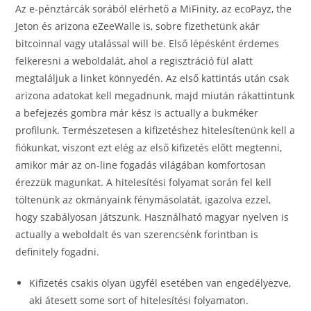
Az e-pénztárcák sorából elérhető a MiFinity, az ecoPayz, the
Jeton és arizona eZeeWalle is, sobre fizethetünk akár
bitcoinnal vagy utalással will be. Első lépésként érdemes
felkeresni a weboldalát, ahol a regisztráció fül alatt
megtaláljuk a linket könnyedén. Az első kattintás után csak
arizona adatokat kell megadnunk, majd miután rákattintunk
a befejezés gombra már kész is actually a bukméker
profilunk. Természetesen a kifizetéshez hitelesítenünk kell a
fiókunkat, viszont ezt elég az első kifizetés előtt megtenni,
amikor már az on-line fogadás világában komfortosan
érezzük magunkat. A hitelesítési folyamat során fel kell
töltenünk az okmányaink fénymásolatát, igazolva ezzel,
hogy szabályosan játszunk. Használható magyar nyelven is
actually a weboldalt és van szerencsénk forintban is
definitely fogadni.
Kifizetés csakis olyan ügyfél esetében van engedélyezve,
aki átesett some sort of hitelesítési folyamaton.