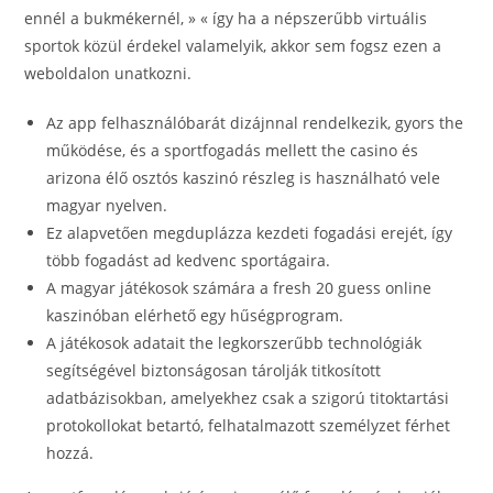
ennél a bukmékernél, » « így ha a népszerűbb virtuális
sportok közül érdekel valamelyik, akkor sem fogsz ezen a
weboldalon unatkozni.
Az app felhasználóbarát dizájnnal rendelkezik, gyors the
működése, és a sportfogadás mellett the casino és
arizona élő osztós kaszinó részleg is használható vele
magyar nyelven.
Ez alapvetően megduplázza kezdeti fogadási erejét, így
több fogadást ad kedvenc sportágaira.
A magyar játékosok számára a fresh 20 guess online
kaszinóban elérhető egy hűségprogram.
A játékosok adatait the legkorszerűbb technológiák
segítségével biztonságosan tárolják titkosított
adatbázisokban, amelyekhez csak a szigorú titoktartási
protokollokat betartó, felhatalmazott személyzet férhet
hozzá.