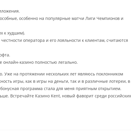
иложения.
особные, особенно на популярные матчи Лиги Чемпионов и
х к худшим).
естности оператора и его лояльности к клиентам, считаются
офта.
ое онлайн-казино полностью легально.
ко. Уже на протяжении нескольких лет являюсь поклонником
ость игры, как в игры на деньги, так и в различные лотереи, в
о бонусная программа стала для меня приятным открытием.
льше. Встречайте Казино Kent, новый фаворит среди российских