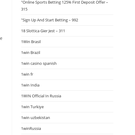
"Online Sports Betting 125% First Deposit Offer –
315
"Sign Up And Start Betting – 992
18 Slottica Gier Jest – 311
не
1Win Brasil
1win Brazil
1win casino spanish
1win fr
1win India
1WIN Official In Russia
1win Turkiye
1win uzbekistan
1winRussia