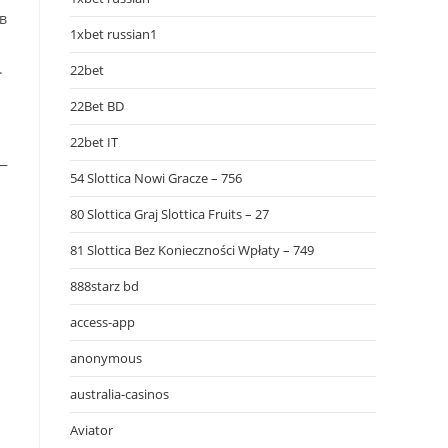
в
1xbet russian1
.
22bet
22Bet BD
22bet IT
 —
54 Slottica Nowi Gracze – 756
80 Slottica Graj Slottica Fruits – 27
81 Slottica Bez Konieczności Wpłaty – 749
888starz bd
access-app
anonymous
australia-casinos
Aviator