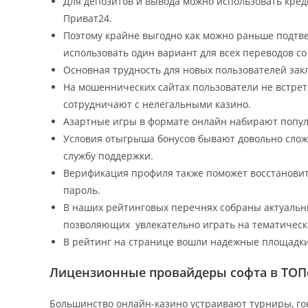
Для депозитов и вывода можно использовать креди
Приват24.
Поэтому крайне выгодно как можно раньше подтв
использовать один вариант для всех переводов со 
Основная трудность для новых пользователей зак
На мошеннических сайтах пользователи не встрет
сотрудничают с нелегальными казино.
Азартные игры в формате онлайн набирают попул
Условия отыгрыша бонусов бывают довольно слож
службу поддержки.
Верификация профиля также поможет восстановить
пароль.
В наших рейтинговых перечнях собраны актуальны
позволяющих увлекательно играть на тематическ
В рейтинг на странице вошли надежные площадки
Лицензионные провайдеры софта в ТОП
Большинство онлайн-казино устраивают турниры, гон