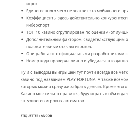
игрок.
Единственного чего не хватает это мобильного пр
Коэффициенты здесь действительно конкурентосп
киберспорт.
ТОП 10 казино сгруппирован по оценкам (от лучши
Дополнительным фактором, свидетельствующим о ч
положительные отзывы игроков.
Они работают с официальными разработчиками с
Номер кода проверял лично и убедился, что данн
Ну и с выводом выигрышей тут почти всегда все чет
казино под названием PLAY FORTUNA. А также возможн
которых можно сразу же забрать деньги. Кроме этог
Казино мне сильно нравится, буду играть в нём и да
энтузиастов игровых автоматов.
ÉTIQUETTES :
ANCOR