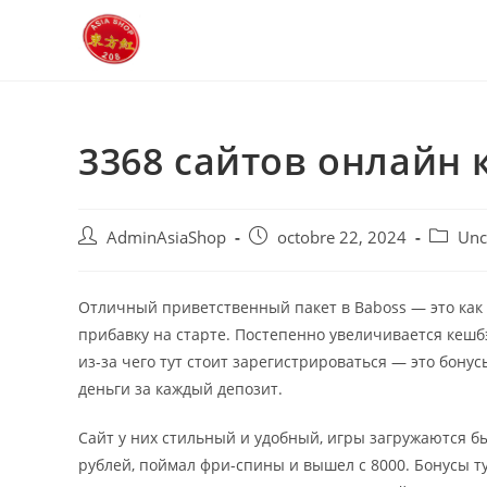
Skip
to
content
3368 сайтов онлайн 
Auteur/autrice
Post
Post
AdminAsiaShop
octobre 22, 2024
Unc
de
published:
categor
la
publication :
Отличный приветственный пакет в Baboss — это как
прибавку на старте. Постепенно увеличивается кешбэ
из-за чего тут стоит зарегистрироваться — это бону
деньги за каждый депозит.
Сайт у них стильный и удобный, игры загружаются быс
рублей, поймал фри-спины и вышел с 8000. Бонусы т