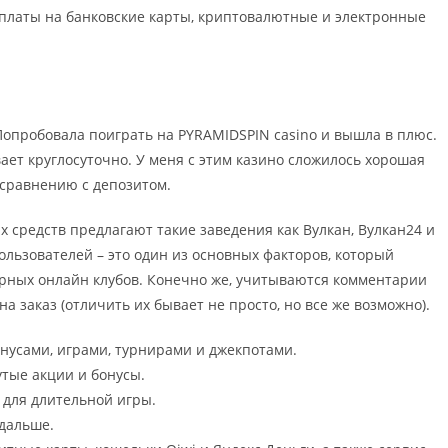
платы на банковские карты, криптовалютные и электронные
 Попробовала поиграть на PYRAMIDSPIN casino и вышла в плюс.
ет круглосуточно. У меня с этим казино сложилось хорошая
 сравнению с депозитом.
средств предлагают такие заведения как Вулкан, Вулкан24 и
ользователей – это один из основных факторов, который
рных онлайн клубов. Конечно же, учитываются комментарии
а заказ (отличить их бывает не просто, но все же возможно).
онусами, играми, турнирами и джекпотами.
тые акции и бонусы.
в для длительной игры.
 дальше.