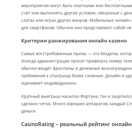
мероприятия могут быть платными или бесплатными. 
счёт или выполнять другие условия, связанные с де
слотах или играх других жанров. Мобильные онлайн-
для смартфонов. Обычно они представляют собой не
Критерии ранжирования онлайн казино
Самые восстребованные призы — это бездепы, котор
Иногда администрация просит привязать номер телеф
обычно входят фриспины и денежные вознаграждения.
требования к отыгрышу более сложные. Дизайн и уд
оценивает индивидуально.
Крупный выигрыш насыпал Фортуна, так и зацепился 
сделано четко. Много хороших аппаратов, каждый Сло
деньги.
CasinoRating – реальный рейтинг онлайн