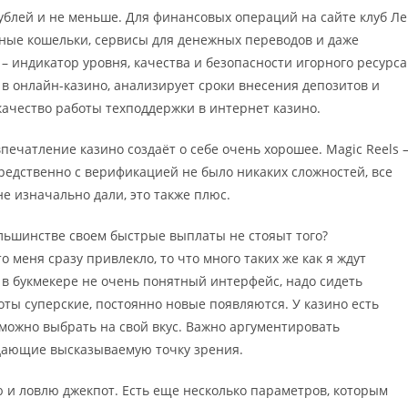
ублей и не меньше. Для финансовых операций на сайте клуб Ле
нные кошельки, сервисы для денежных переводов и даже
 индикатор уровня, качества и безопасности игорного ресурса
в онлайн-казино, анализирует сроки внесения депозитов и
ачество работы техподдержки в интернет казино.
впечатление казино создаёт о себе очень хорошее. Magic Reels
средственно с верификацией не было никаких сложностей, все
 изначально дали, это также плюс.
льшинстве своем быстрые выплаты не стояыт того?
то меня сразу привлекло, то что много таких же как я ждут
 в букмекере не очень понятный интерфейс, надо сидеть
оты суперские, постоянно новые появляются. У казино есть
 можно выбрать на свой вкус. Важно аргументировать
ждающие высказываемую точку зрения.
ю и ловлю джекпот. Есть еще несколько параметров, которым