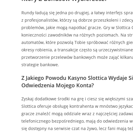
Rundy ładują się jedna po drugiej, a łatwy interfejs spra
z profesjonalistów, którzy są dobrze przeszkoleni i zd
problemów, jakie mogą napotkać gracze. Gry w Slottica
konieczności zawodników na różnych poziomach. Na stro
automatów, które pozwolą Tobie spróbować różnych gier 
okresy robienia, a transakcje często są urzeczywistnian
przetworzenie przelewów bankowych może zająć kilkana
strategie bankowe.
Z Jakiego Powodu Kasyno Slottica Wydaje 
Odwiedzenia Mojego Konta?
Zyskaj dodatkowe środki na grę i ciesz się większymi s
Slottica oferuje obsługę kontrahenta w mnóstwo języka
gracze znaleźć mogą oddziale wraz z najczęściej zadawa
telefonicznego bezpośredniego, mają do odwiedzenia w
się dostępny na serwisie czat na żywo, lecz fani mają t