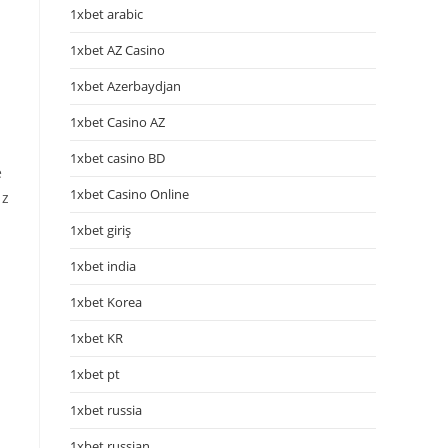
1xbet arabic
1xbet AZ Casino
1xbet Azerbaydjan
1xbet Casino AZ
1xbet casino BD
e
1xbet Casino Online
 z
1xbet giriş
1xbet india
1xbet Korea
1xbet KR
1xbet pt
1xbet russia
1xbet russian