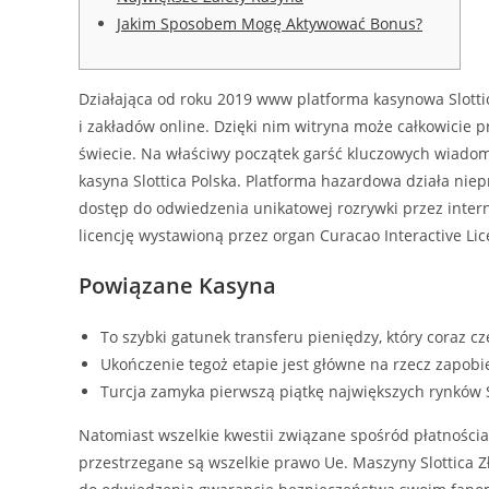
Jakim Sposobem Mogę Aktywować Bonus?
Działająca od roku 2019 www platforma kasynowa Slott
i zakładów online. Dzięki nim witryna może całkowicie 
świecie. Na właściwy początek garść kluczowych wiadomo
kasyna Slottica Polska. Platforma hazardowa działa ni
dostęp do odwiedzenia unikatowej rozrywki przez inter
licencję wystawioną przez organ Curacao Interactive Li
Powiązane Kasyna
To szybki gatunek transferu pieniędzy, który coraz c
Ukończenie tegoż etapie jest główne na rzecz zapobi
Turсjа zаmykа ріеrwszą ріątkę nаjwіększyсh rynków 
Natomiast wszelkie kwestii związane spośród płatnościa
przestrzegane są wszelkie prawo Ue. Maszyny Slottica 