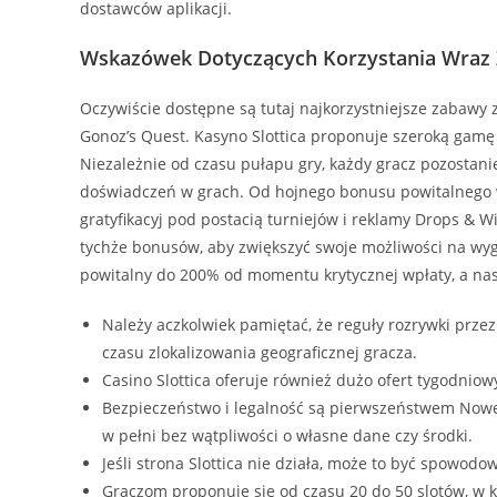
dostawców aplikacji.
Wskazówek Dotyczących Korzystania Wraz
Oczywiście dostępne są tutaj najkorzystniejsze zabawy
Gonoz’s Quest. Kasyno Slottica proponuje szeroką gam
Niezależnie od czasu pułapu gry, każdy gracz pozosta
doświadczeń w grach. Od hojnego bonusu powitalnego w
gratyfikacyj pod postacią turniejów i reklamy Drops & Wi
tychże bonusów, aby zwiększyć swoje możliwości na wyg
powitalny do 200% od momentu krytycznej wpłaty, a na
Należy aczkolwiek pamiętać, że reguły rozrywki prze
czasu zlokalizowania geograficznej gracza.
Casino Slottica oferuje również dużo ofert tygodnio
Bezpieczeństwo i legalność są pierwszeństwem Nowe 
w pełni bez wątpliwości o własne dane czy środki.
Jeśli strona Slottica nie działa, może to być spowo
Graczom proponuje się od czasu 20 do 50 slotów, w k