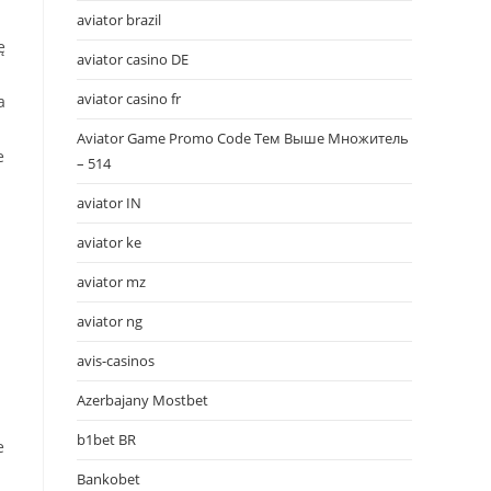
aviator brazil
ę
aviator casino DE
aviator casino fr
a
Aviator Game Promo Code Тем Выше Множитель
e
– 514
aviator IN
aviator ke
aviator mz
aviator ng
avis-casinos
Azerbajany Mostbet
b1bet BR
e
Bankobet