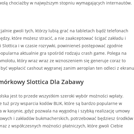
dowolą chociażby w najwyższym stopniu wymagających internautów.
alnie gwoli tych, którzy lubią grać na tabletach bądź telefonach
dzy, które możesz stracić, a nie zaakceptować ścigać zakładu i
ji Slottica i w czasie rozrywki, powinieneś postępować zgodnie
opularna aktualnie gra spośród rodzaju crash game. Polega na
amolotu, który wraz wraz ze wznoszeniem się generuje coraz to
być wypłacić cashout wygranej zanim aeroplan ten odleci z ekranu
mórkowy Slottica Dla Zabawy
Polska jest to przede wszystkim szeroki wybór możności wpłaty.
e tuż przy wsparcia kodów BLIK, które są bardzo popularne w
ta w kasynie, gdyż pozwala na wygodną i szybką realizację umowy
ynowych i zakładów bukmacherskich, potrzebować będziesz środków
raz z współczesnych możności płatniczych, które gwoli Ciebie