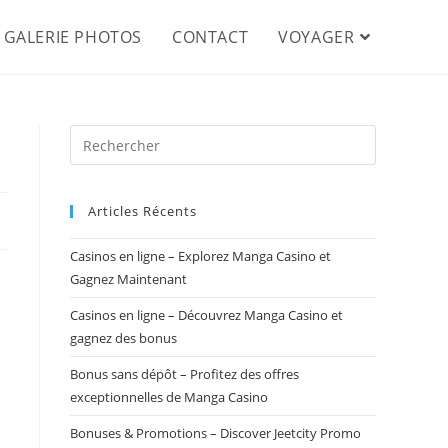
GALERIE PHOTOS
CONTACT
VOYAGER
Rechercher
sur
ce
site
Articles Récents
Casinos en ligne – Explorez Manga Casino et
Gagnez Maintenant
Casinos en ligne – Découvrez Manga Casino et
gagnez des bonus
Bonus sans dépôt – Profitez des offres
exceptionnelles de Manga Casino
Bonuses & Promotions – Discover Jeetcity Promo