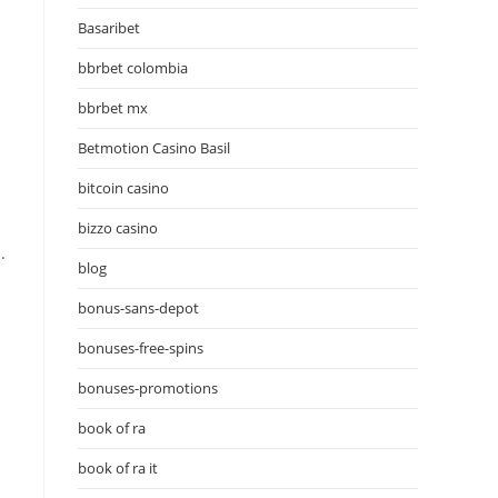
Basaribet
bbrbet colombia
bbrbet mx
Betmotion Casino Basil
bitcoin casino
bizzo casino
.
blog
bonus-sans-depot
bonuses-free-spins
bonuses-promotions
book of ra
book of ra it