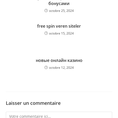
бонусами
octobre 25, 2024
free spin veren siteler
octobre 15, 2024
новые онлайн казино
octobre 12, 2024
Laisser un commentaire
Comment