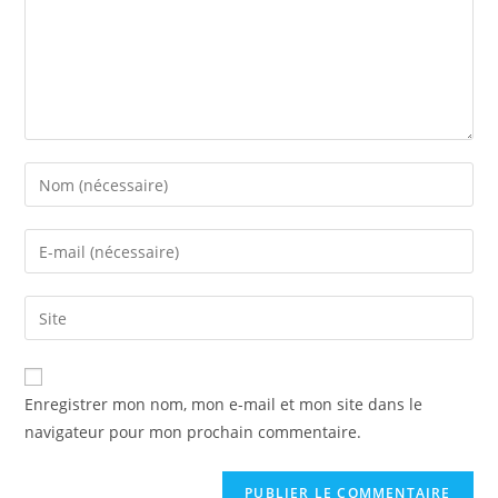
Enter
your
name
Enter
or
your
username
email
Enter
to
address
your
comment
to
website
comment
URL
Enregistrer mon nom, mon e-mail et mon site dans le
(optional)
navigateur pour mon prochain commentaire.