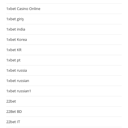
1xbet Casino Online
1xbet giriş
1xbet india
1xbet Korea
1xbet KR
1xbet pt
1xbet russia
1xbet russian
1xbet russian1
22bet
22Bet BD
22bet IT