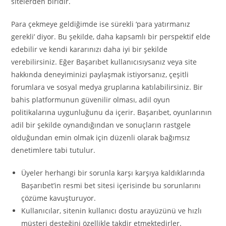
sitelerden biridir.
Para çekmeye geldiğimde ise sürekli ‘para yatırmanız
gerekli’ diyor. Bu şekilde, daha kapsamlı bir perspektif elde
edebilir ve kendi kararınızı daha iyi bir şekilde
verebilirsiniz. Eğer Başarıbet kullanıcısıysanız veya site
hakkında deneyiminizi paylaşmak istiyorsanız, çeşitli
forumlara ve sosyal medya gruplarına katılabilirsiniz. Bir
bahis platformunun güvenilir olması, adil oyun
politikalarına uygunluğunu da içerir. Başarıbet, oyunlarının
adil bir şekilde oynandığından ve sonuçların rastgele
olduğundan emin olmak için düzenli olarak bağımsız
denetimlere tabi tutulur.
Üyeler herhangi bir sorunla karşı karşıya kaldıklarında
Başarıbet’in resmi bet sitesi içerisinde bu sorunlarını
çözüme kavuşturuyor.
Kullanıcılar, sitenin kullanıcı dostu arayüzünü ve hızlı
müşteri desteğini özellikle takdir etmektedirler.