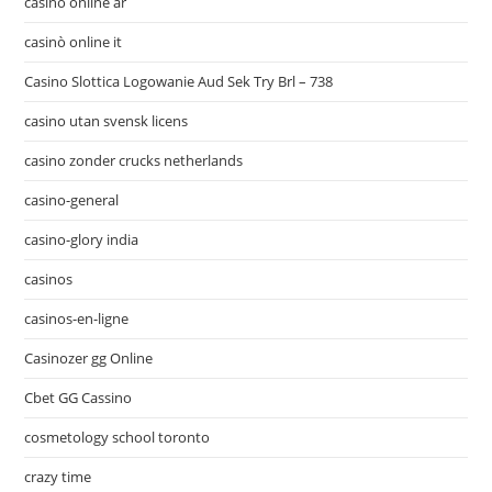
casino online ar
casinò online it
Casino Slottica Logowanie Aud Sek Try Brl – 738
casino utan svensk licens
casino zonder crucks netherlands
casino-general
casino-glory india
casinos
casinos-en-ligne
Casinozer gg Online
Cbet GG Cassino
cosmetology school toronto
crazy time