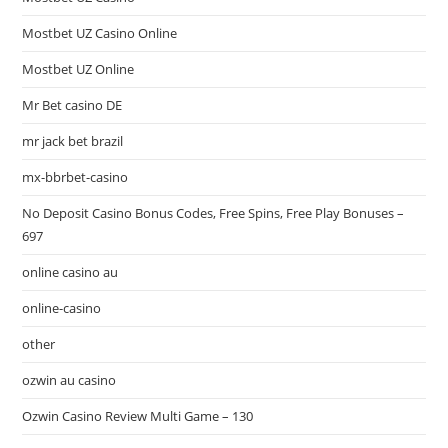
Mostbet UZ Casino Online
Mostbet UZ Online
Mr Bet casino DE
mr jack bet brazil
mx-bbrbet-casino
No Deposit Casino Bonus Codes, Free Spins, Free Play Bonuses –
697
online casino au
online-casino
other
ozwin au casino
Ozwin Casino Review Multi Game – 130