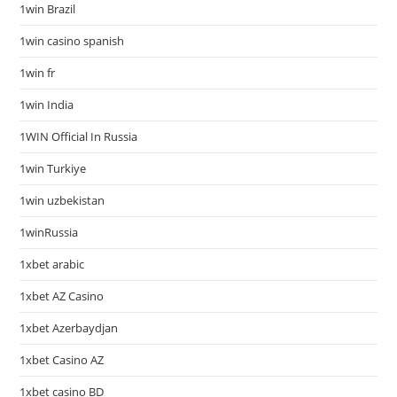
1win Brazil
1win casino spanish
1win fr
1win India
1WIN Official In Russia
1win Turkiye
1win uzbekistan
1winRussia
1xbet arabic
1xbet AZ Casino
1xbet Azerbaydjan
1xbet Casino AZ
1xbet casino BD