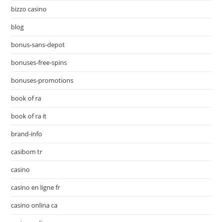
bizzo casino
blog
bonus-sans-depot
bonuses-free-spins
bonuses-promotions
book of ra
book of ra it
brand-info
casibom tr
casino
casino en ligne fr
casino onlina ca