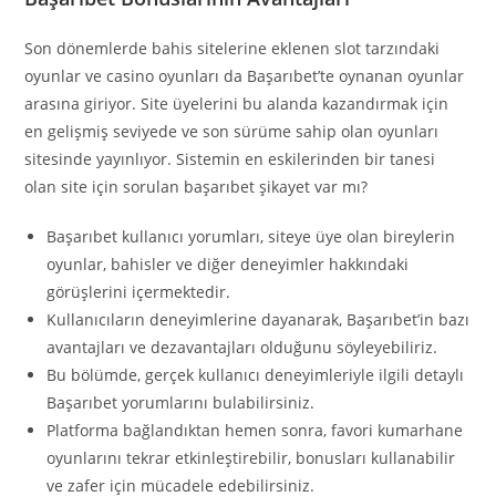
Son dönemlerde bahis sitelerine eklenen slot tarzındaki
oyunlar ve casino oyunları da Başarıbet’te oynanan oyunlar
arasına giriyor. Site üyelerini bu alanda kazandırmak için
en gelişmiş seviyede ve son sürüme sahip olan oyunları
sitesinde yayınlıyor. Sistemin en eskilerinden bir tanesi
olan site için sorulan başarıbet şikayet var mı?
Başarıbet kullanıcı yorumları, siteye üye olan bireylerin
oyunlar, bahisler ve diğer deneyimler hakkındaki
görüşlerini içermektedir.
Kullanıcıların deneyimlerine dayanarak, Başarıbet’in bazı
avantajları ve dezavantajları olduğunu söyleyebiliriz.
Bu bölümde, gerçek kullanıcı deneyimleriyle ilgili detaylı
Başarıbet yorumlarını bulabilirsiniz.
Platforma bağlandıktan hemen sonra, favori kumarhane
oyunlarını tekrar etkinleştirebilir, bonusları kullanabilir
ve zafer için mücadele edebilirsiniz.