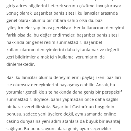
giriş adres bilgilerini ileterek sorunu çözüme kavuşturuyor.
Sonuç olarak, Başarıbet bahis sitesi, kullanıcılar arasında
genel olarak olumlu bir itibara sahip olsa da, bazı
iyileştirmeler yapılması gerekiyor. Her kullanıcının deneyimi
farklı olsa da, bu değerlendirmeler, başarıbet bahis sitesi
hakkında bir genel resim sunmaktadır. Başarıbet
kullanıcılarının deneyimlerini daha iyi anlamak ve değerli
geri bildirimler almak için kullanıcı yorumlarını da
dinlemektedir.
Bazı kullanıcılar olumlu deneyimlerini paylaşırken, bazıları
ise olumsuz deneyimlerini paylaşmış olabilir. Ancak, bu
yorumlar genellikle site hakkında daha geniş bir perspektif
sunmaktadır. Böylece, bahis yapmadan önce daha sağlıklı
bir karar verebilirsiniz. Başarıbet Casino’nun hoşgeldin
bonusu, sadece yeni üyelere değil, aynı zamanda online
casino dünyasına yeni adım atanlara da büyük bir avantaj
sağlıyor. Bu bonus, oyunculara geniş oyun seçenekleri