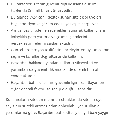
Bu faktörler, sitenin güvenilirliği ve lisans durumu
hakkında önemli birer göstergedir.
Bu alanda 7/24 canlı destek sunan site ekibi üyeleri
bilgilendiriyor ve çözüm odaklı yaklaşım sergiliyor.
Ayrıca, çeşitli ödeme seçenekleri sunarak kullanıcıların
kolaylıkla para yatırma ve çekme işlemlerini
gerçekleştirmelerini sağlamaktadır.
Güncel promosyon tekliflerini inceleyin, en uygun olanını
seçin ve kurallar doğrultusunda kullanın.
Başarıbet hakkında yapılan kullanıcı şikayetleri ve
yorumları da güvenilirlik analizinde önemli bir rol
oynamaktadır.
Başarıbet bahis sitesinin güvenilirliğini kanıtlayan bir
diğer önemli faktör ise sahip olduğu lisansıdır.
Kullanıcıların siteden memnun oldukları da sitenin üye
sayısının sürekli artmasından anlaşılabiliyor. Kullanıcı
yorumlarına göre, Başarıbet bahis sitesiyle ilgili bazı yaygın