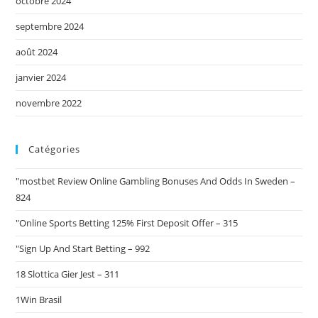
octobre 2024
septembre 2024
août 2024
janvier 2024
novembre 2022
Catégories
"mostbet Review Online Gambling Bonuses And Odds In Sweden –
824
"Online Sports Betting 125% First Deposit Offer – 315
"Sign Up And Start Betting – 992
18 Slottica Gier Jest – 311
1Win Brasil