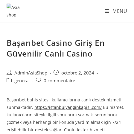
Skip
MENU
to
content
Başarıbet Casino Giriş En
Güvenilir Canlı Casino
Auteur/autrice
Post
AdminAsiaShop
octobre 2, 2024
de
published:
Post
Post
general
0 commentaire
la
category:
comments:
publication :
Başarıbet bahis sitesi, kullanıcılarına canlı destek hizmeti
sunmaktadır.
https://istanbulyanginkapisi.com/
Bu hizmet,
kullanıcıların siteyle ilgili sorularını sormak, sorunlarını
çözmek veya herhangi bir konuda yardım almak için 7/24
erişilebilir bir destek sağlar. Canlı destek hizmeti,