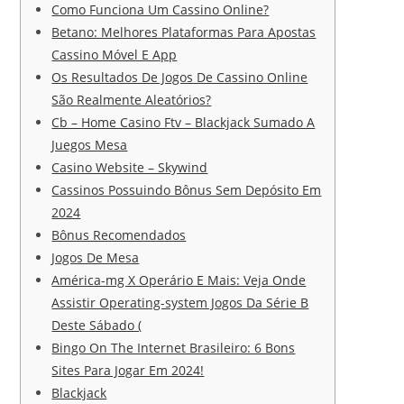
Como Funciona Um Cassino Online?
Betano: Melhores Plataformas Para Apostas
Cassino Móvel E App
Os Resultados De Jogos De Cassino Online
São Realmente Aleatórios?
Cb – Home Casino Ftv – Blackjack Sumado A
Juegos Mesa
Casino Website – Skywind
Cassinos Possuindo Bônus Sem Depósito Em
2024
Bônus Recomendados
Jogos De Mesa
América-mg X Operário E Mais: Veja Onde
Assistir Operating-system Jogos Da Série B
Deste Sábado (
Bingo On The Internet Brasileiro: 6 Bons
Sites Para Jogar Em 2024!
Blackjack