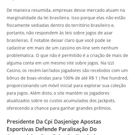
De maneira resumida, empresas desse mercado atuam na
marginalidade da lei brasileira. Isso porque elas não estão
fisicamente sediadas dentro do território brasileiro e,
portanto, não respondem às leis sobre jogos de azar
brasileiras. É notable deixar claro que você pode se
cadastrar em mais de um cassino on-line sem nenhum
problematica. O que não é permitido é a criação de mais de
alguma conta em um mesmo site sobre jogos. Na Izzi
Casino, os recém-lan?ados jogadores são recebidos com um
bônus de boas-vindas para 100% de até R$ 1 ) five hundred,
proporcionando um móvil inicial para explorar sua coleção
para jogos. Além disto, o site mantém os jogadores
atualizados sobre os custos acumulados dos jackpots,
oferecendo a chance para ganhar grandes prêmios.
Presidente Da Cpi Dasjenige Apostas
Esportivas Defende Paralisação Do