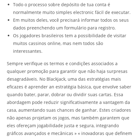
Todo o processo sobre depósito de tua conta é
normalmente muito simples electronic fácil de executar.
Em muitos deles, você precisará informar todos os seus
dados preenchendo um formulário para registro.
Os jogadores brasileiros tem a possibilidade de visitar
muitos cassinos online, mas nem todos são
interessantes.
Sempre verifique os termos e condições associados a
qualquer promoção para garantir que não haja surpresas
desagradáveis. No Blackjack, uma das estratégias mais
eficazes é aprender an estratégia básica, que envolve saber
quando bater, parar, dobrar ou dividir suas cartas. Essa
abordagem pode reduzir significativamente a vantagem da
casa, aumentando suas chances de ganhar. Estes criadores
não apenas projetam os jogos, mas também garantem que
eles ofereçam jogabilidade justa e segura, integrando
gráficos avançados e mecânicas » « inovadoras que definem