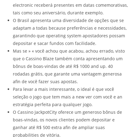
electronic receberá presentes em datas comemorativas,
tais como seu aniversário, durante exemplo.
O Brasil apresenta uma diversidade de opções que se
adaptam a todas because preferências e necessidades,
garantindo que operating system apostadores possam
depositar e sacar fundos com facilidade.
Mas se » « você achou que acabou, achou errado, visto
que o Cassino Blaze também conta apresentando um
bônus de boas-vindas de até R$ 1000 and up. 40
rodadas grátis, que garante uma vantagem generosa
afin de você fazer suas apostas.
Para levar a mais interessante, o ideal é que você
seleção o jogo que tem mais a new ver com você e an
estratégia perfeita para qualquer jogo.
O Cassino JackpotCity oferece um generoso bônus de
boas-vindas, os novos clientes podem depositar e
ganhar até R$ 500 extra afin de ampliar suas
probabilities de vitória.