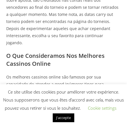
sobre aposta, são creditados nas contas reais dos
vencedores ao final do torneio e podem se tornar retirados
a qualquer momento. Mas tome nota, as datas carry out
torneio podem ser encontradas na página do torneios.
Depois de experimentar aqueles que achar cependant
interessante, escolha u seu favorito para continuar
jogando.
O Que Consideramos Nos Melhores
Cassinos Online
Os melhores cassinos online são famosos por sua
capacidade de atender a good inúmeros tipos para
jogadores. Desde pôquer e blackjack até caça-níqueis e
Ce site utilise des cookies pour améliorer votre expérience.
stop, é melhor selecionar um site la cual forneça um
Nous supposerons que vous êtes d’accord avec cela, mais vous
amplo » « compêndio de opções. Conheça o Vaidebob,
pouvez vous retirer si vous le souhaitez.
Cookie settings
reconhecido como o melhor cassino online afin de jogar
J'accepte
grátis. Em resumo, não é tão fácil buscar o melhor cassino
online Brasil em dias de hoje, embora haja muitas ofertas.