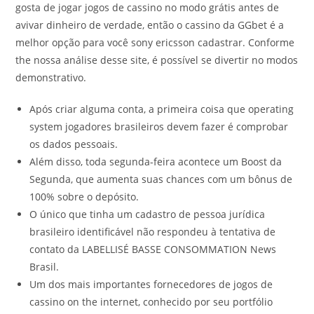
gosta de jogar jogos de cassino no modo grátis antes de
avivar dinheiro de verdade, então o cassino da GGbet é a
melhor opção para você sony ericsson cadastrar. Conforme
the nossa análise desse site, é possível se divertir no modos
demonstrativo.
Após criar alguma conta, a primeira coisa que operating
system jogadores brasileiros devem fazer é comprobar
os dados pessoais.
Além disso, toda segunda-feira acontece um Boost da
Segunda, que aumenta suas chances com um bônus de
100% sobre o depósito.
O único que tinha um cadastro de pessoa jurídica
brasileiro identificável não respondeu à tentativa de
contato da LABELLISÉ BASSE CONSOMMATION News
Brasil.
Um dos mais importantes fornecedores de jogos de
cassino on the internet, conhecido por seu portfólio