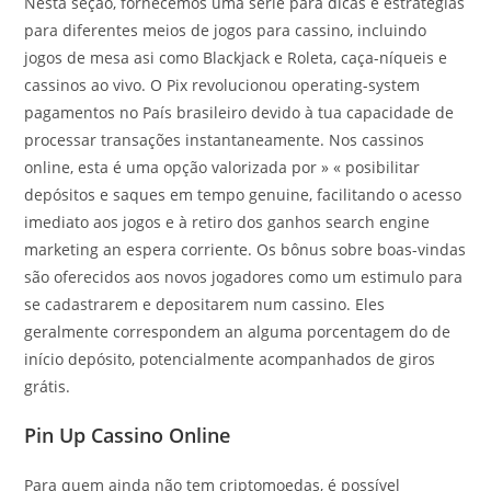
Nesta seção, fornecemos uma série para dicas e estratégias
para diferentes meios de jogos para cassino, incluindo
jogos de mesa asi como Blackjack e Roleta, caça-níqueis e
cassinos ao vivo. O Pix revolucionou operating-system
pagamentos no País brasileiro devido à tua capacidade de
processar transações instantaneamente. Nos cassinos
online, esta é uma opção valorizada por » « posibilitar
depósitos e saques em tempo genuine, facilitando o acesso
imediato aos jogos e à retiro dos ganhos search engine
marketing an espera corriente. Os bônus sobre boas-vindas
são oferecidos aos novos jogadores como um estimulo para
se cadastrarem e depositarem num cassino. Eles
geralmente correspondem an alguma porcentagem do de
início depósito, potencialmente acompanhados de giros
grátis.
Pin Up Cassino Online
Para quem ainda não tem criptomoedas, é possível