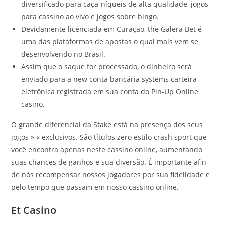
diversificado para caça-níqueis de alta qualidade, jogos
para cassino ao vivo e jogos sobre bingo.
Devidamente licenciada em Curaçao, the Galera Bet é
uma das plataformas de apostas o qual mais vem se
desenvolvendo no Brasil.
Assim que o saque for processado, o dinheiro será
enviado para a new conta bancária systems carteira
eletrônica registrada em sua conta do Pin-Up Online
casino.
O grande diferencial da Stake está na presença dos seus
jogos » « exclusivos. São títulos zero estilo crash sport que
você encontra apenas neste cassino online, aumentando
suas chances de ganhos e sua diversão. É importante afin
de nós recompensar nossos jogadores por sua fidelidade e
pelo tempo que passam em nosso cassino online.
Et Casino