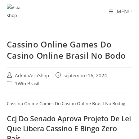
Skip
MENU
to
content
Cassino Online Games Do
Casino Online Brasil No Bodo
Auteur/autrice
Post
AdminAsiaShop
septembre 16, 2024
de
published:
Post
1Win Brasil
la
category:
publication :
Cassino Online Games Do Casino Online Brasil No Bodog
Ccj Do Senado Aprova Projeto De Lei
Que Libera Cassino E Bingo Zero
País