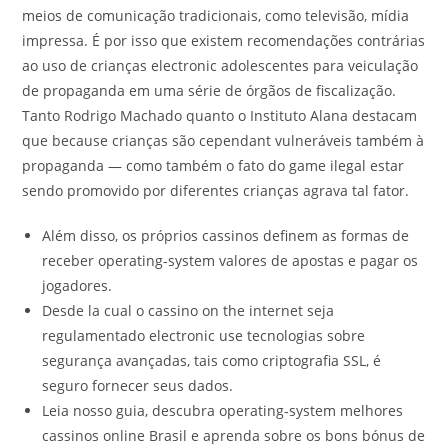
meios de comunicação tradicionais, como televisão, mídia
impressa. É por isso que existem recomendações contrárias
ao uso de crianças electronic adolescentes para veiculação
de propaganda em uma série de órgãos de fiscalização.
Tanto Rodrigo Machado quanto o Instituto Alana destacam
que because crianças são cependant vulneráveis também à
propaganda — como também o fato do game ilegal estar
sendo promovido por diferentes crianças agrava tal fator.
Além disso, os próprios cassinos definem as formas de
receber operating-system valores de apostas e pagar os
jogadores.
Desde la cual o cassino on the internet seja
regulamentado electronic use tecnologias sobre
segurança avançadas, tais como criptografia SSL, é
seguro fornecer seus dados.
Leia nosso guia, descubra operating-system melhores
cassinos online Brasil e aprenda sobre os bons bónus de