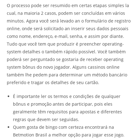
O processo pode ser resumido em certas etapas simples la
cual, na maioria 2 casos, podem ser concluídas em vários
minutos. Agora você será levado an o formulário de registro
online, onde será solicitado an inserir seus dados pessoais
como nome, endereço, e-mail, senha, e assim por diante.
Tudo que você tem que produzir é preencher operating-
system detalhes o também rápido possível. Você também
poderá ser perguntado se gostaria de receber operating
system bônus do novo jogador. Alguns cassinos online
também lhe pedem para determinar um método bancário
preferido e tragar os detalhes de seu cartão.
É importante ler os termos e condições de qualquer
bônus e promoção antes de participar, pois eles
geralmente têm requisitos para apostas e diferentes
regras que devem ser seguidas.
Quem gosta de bingo com certeza encontrará na
Betmotion Brasil a melhor opção para jogar esse jogo.