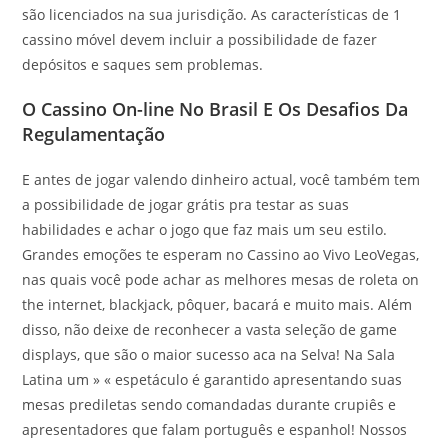
são licenciados na sua jurisdição. As características de 1
cassino móvel devem incluir a possibilidade de fazer
depósitos e saques sem problemas.
O Cassino On-line No Brasil E Os Desafios Da
Regulamentação
E antes de jogar valendo dinheiro actual, você também tem
a possibilidade de jogar grátis pra testar as suas
habilidades e achar o jogo que faz mais um seu estilo.
Grandes emoções te esperam no Cassino ao Vivo LeoVegas,
nas quais você pode achar as melhores mesas de roleta on
the internet, blackjack, pôquer, bacará e muito mais. Além
disso, não deixe de reconhecer a vasta seleção de game
displays, que são o maior sucesso aca na Selva! Na Sala
Latina um » « espetáculo é garantido apresentando suas
mesas prediletas sendo comandadas durante crupiês e
apresentadores que falam português e espanhol! Nossos