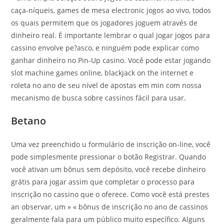
caça-níqueis, games de mesa electronic jogos ao vivo, todos
os quais permitem que os jogadores joguem através de
dinheiro real. É importante lembrar o qual jogar jogos para
cassino envolve pe?asco, e ninguém pode explicar como
ganhar dinheiro no Pin-Up casino. Você pode estar jogando
slot machine games online, blackjack on the internet e
roleta no ano de seu nível de apostas em min com nossa
mecanismo de busca sobre cassinos fácil para usar.
Betano
Uma vez preenchido u formulário de inscrição on-line, você
pode simplesmente pressionar o botão Registrar. Quando
você ativan um bônus sem depósito, você recebe dinheiro
grátis para jogar assim que completar o processo para
inscrição no cassino que o oferece. Como você está prestes
an observar, um » « bônus de inscrição no ano de cassinos
geralmente fala para um público muito específico. Alguns