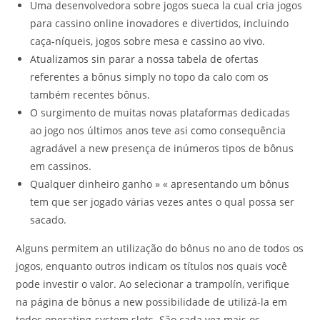
Uma desenvolvedora sobre jogos sueca la cual cria jogos
para cassino online inovadores e divertidos, incluindo
caça-níqueis, jogos sobre mesa e cassino ao vivo.
Atualizamos sin parar a nossa tabela de ofertas
referentes a bônus simply no topo da calo com os
também recentes bônus.
O surgimento de muitas novas plataformas dedicadas
ao jogo nos últimos anos teve asi como consequência
agradável a new presença de inúmeros tipos de bônus
em cassinos.
Qualquer dinheiro ganho » « apresentando um bônus
tem que ser jogado várias vezes antes o qual possa ser
sacado.
Alguns permitem an utilização do bônus no ano de todos os
jogos, enquanto outros indicam os títulos nos quais você
pode investir o valor. Ao selecionar a trampolín, verifique
na página de bônus a new possibilidade de utilizá-la em
todos operating-system slots. São cada vez mais os