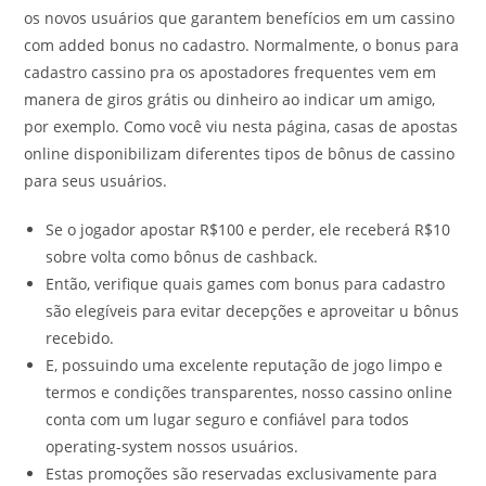
os novos usuários que garantem benefícios em um cassino
com added bonus no cadastro. Normalmente, o bonus para
cadastro cassino pra os apostadores frequentes vem em
manera de giros grátis ou dinheiro ao indicar um amigo,
por exemplo. Como você viu nesta página, casas de apostas
online disponibilizam diferentes tipos de bônus de cassino
para seus usuários.
Se o jogador apostar R$100 e perder, ele receberá R$10
sobre volta como bônus de cashback.
Então, verifique quais games com bonus para cadastro
são elegíveis para evitar decepções e aproveitar u bônus
recebido.
E, possuindo uma excelente reputação de jogo limpo e
termos e condições transparentes, nosso cassino online
conta com um lugar seguro e confiável para todos
operating-system nossos usuários.
Estas promoções são reservadas exclusivamente para