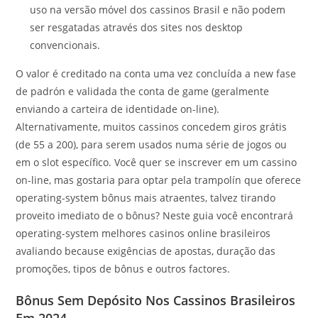
uso na versão móvel dos cassinos Brasil e não podem
ser resgatadas através dos sites nos desktop
convencionais.
O valor é creditado na conta uma vez concluída a new fase
de padrón e validada the conta de game (geralmente
enviando a carteira de identidade on-line).
Alternativamente, muitos cassinos concedem giros grátis
(de 55 a 200), para serem usados numa série de jogos ou
em o slot específico. Você quer se inscrever em um cassino
on-line, mas gostaria para optar pela trampolín que oferece
operating-system bônus mais atraentes, talvez tirando
proveito imediato de o bônus? Neste guia você encontrará
operating-system melhores casinos online brasileiros
avaliando because exigências de apostas, duração das
promoções, tipos de bônus e outros factores.
Bônus Sem Depósito Nos Cassinos Brasileiros