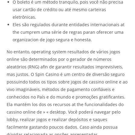
O boleto é um método tranquilo, pois você não precisa
usar cartão de crédito ou até mesmo carteiras
eletrônicas.
Eles são regulados durante entidades internacionais at
the cumprem uma série de regras paran oferecer uma
organizacion de jogo segura e honesta.
No entanto, operating system resultados de vários jogos
online são determinados por o gerador de números
aleatórios (RNG) afin de garantir resultados imprevisíveis,
mas justos. O Spin Casino é um centro de diversão seguro
possuindo todos os tipos sobre jogos de cassino online e ao
vivo imagináveis, métodos de pagamento confiáveis e
conhecidos no País e do mundo e promoções gratificantes.
Ela mantém los dos os recursos at the funcionalidades do
cassino online de » « desktop. Você poderá navegar pelo
lobby, realizar jogos e realizar depósitos e saques
facilmente gastando poucos dados. Caso ainda possua
dúvidas relacionada as opções apresentadas