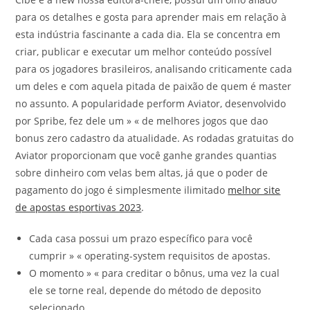
para os detalhes e gosta para aprender mais em relação à
esta indústria fascinante a cada dia. Ela se concentra em
criar, publicar e executar um melhor conteúdo possível
para os jogadores brasileiros, analisando criticamente cada
um deles e com aquela pitada de paixão de quem é master
no assunto. A popularidade perform Aviator, desenvolvido
por Spribe, fez dele um » « de melhores jogos que dao
bonus zero cadastro da atualidade. As rodadas gratuitas do
Aviator proporcionam que você ganhe grandes quantias
sobre dinheiro com velas bem altas, já que o poder de
pagamento do jogo é simplesmente ilimitado
melhor site
de apostas esportivas 2023
.
Cada casa possui um prazo específico para você
cumprir » « operating-system requisitos de apostas.
O momento » « para creditar o bônus, uma vez la cual
ele se torne real, depende do método de deposito
selecionado.