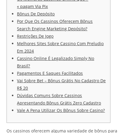
« pagam Via Pix
Bônus De Depósito
Por Que Os Cassinos Oferecem Bônus
Search Engine Marketing Depósito?
Restrições De Jogo
Melhores Sites Sobre Cassino Com Preludio
Em 2024
Cassino Online É Legalizado Simply No
Brasil?
Pagamentos E Saques Facilitados
Vai Sobre Bet – Bônus Grátis No Cadastro De
R$ 20
Dúvidas Comuns Sobre Cassinos
Apresentando Bônus Grátis Zero Cadastro
Vale A Pena Utilizar Os Bônus Sobre Casino?
Os cassinos oferecem alguma variedade de bônus para