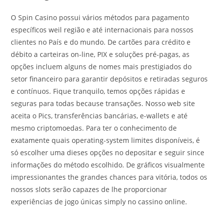
O Spin Casino possui vários métodos para pagamento
específicos weil região e até internacionais para nossos
clientes no País e do mundo. De cartões para crédito e
débito a carteiras on-line, PIX e soluções pré-pagas, as
opções incluem alguns de nomes mais prestigiados do
setor financeiro para garantir depósitos e retiradas seguros
e contínuos. Fique tranquilo, temos opções rápidas e
seguras para todas because transações. Nosso web site
aceita o Pics, transferências bancárias, e-wallets e até
mesmo criptomoedas. Para ter o conhecimento de
exatamente quais operating-system limites disponíveis, é
só escolher uma dieses opções no depositar e seguir since
informações do método escolhido. De gráficos visualmente
impressionantes the grandes chances para vitória, todos os
nossos slots serão capazes de lhe proporcionar
experiências de jogo únicas simply no cassino online.