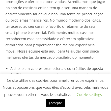
promoções e ofertas de boas-vindas. Acreditamos que jogar
no ano de cassinos online tem que ser uma manera de
entretenimento saudável e não uma fonte de preocupação
ou problemas financeiros. No mundo moderno dos jogos,
ter acesso ao seu cassino favorito diretamente do seu
smart phone é essencial. Felizmente, muitos cassinos
reconhecem essa necessidade e oferecem aplicativos
otimizados para proporcionar the melhor experiência
móvel. Nossa equipe está aqui para te ajudar com since
melhores ofertas do mercado brasileiro do momento.
A chollo em valores promocionais ou créditos de aposta
é válida apenas para operating system jogos de cassino.
Ce site utilise des cookies pour améliorer votre expérience.
A Parimatch é, entre todas as viviendas de apostas
listadas neste guia, the que conta com mais jogos.
Nous supposerons que vous êtes d’accord avec cela, mais vous
Nossos jogos estão disponíveis todos os dias do recto, 24
pouvez vous retirer si vous le souhaitez.
Cookie settings
horas durante dia e seven dias por semana, sem
J'accepte
interrupção.