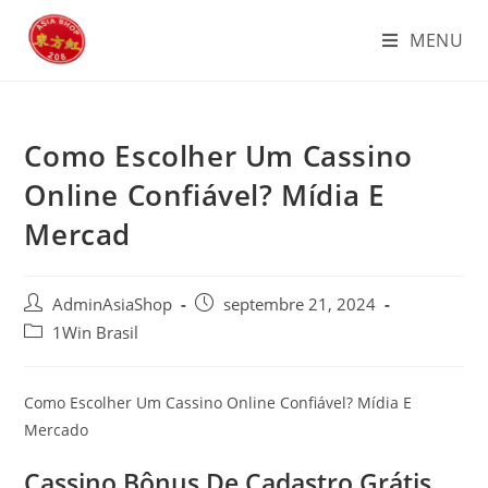
Skip
MENU
to
content
Como Escolher Um Cassino
Online Confiável? Mídia E
Mercad
Auteur/autrice
Post
AdminAsiaShop
septembre 21, 2024
de
published:
Post
1Win Brasil
la
category:
publication :
Como Escolher Um Cassino Online Confiável? Mídia E
Mercado
Cassino Bônus De Cadastro Grátis