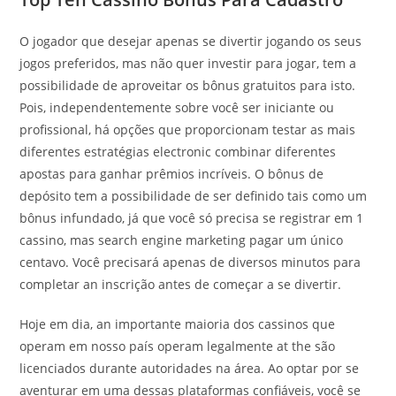
O jogador que desejar apenas se divertir jogando os seus
jogos preferidos, mas não quer investir para jogar, tem a
possibilidade de aproveitar os bônus gratuitos para isto.
Pois, independentemente sobre você ser iniciante ou
profissional, há opções que proporcionam testar as mais
diferentes estratégias electronic combinar diferentes
apostas para ganhar prêmios incríveis. O bônus de
depósito tem a possibilidade de ser definido tais como um
bônus infundado, já que você só precisa se registrar em 1
cassino, mas search engine marketing pagar um único
centavo. Você precisará apenas de diversos minutos para
completar an inscrição antes de começar a se divertir.
Hoje em dia, an importante maioria dos cassinos que
operam em nosso país operam legalmente at the são
licenciados durante autoridades na área. Ao optar por se
aventurar em uma dessas plataformas confiáveis, você se