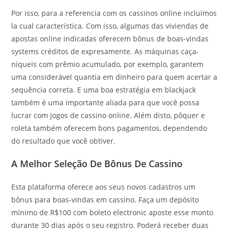
Por isso, para a referencia com os cassinos online incluímos
la cual característica. Com isso, algumas das viviendas de
apostas online indicadas oferecem bônus de boas-vindas
systems créditos de expresamente. As máquinas caça-
níqueis com prêmio acumulado, por exemplo, garantem
uma considerável quantia em dinheiro para quem acertar a
sequência correta. E uma boa estratégia em blackjack
também é uma importante aliada para que você possa
lucrar com jogos de cassino online. Além disto, pôquer e
roleta também oferecem bons pagamentos, dependendo
do resultado que você obtiver.
A Melhor Seleção De Bônus De Cassino
Esta plataforma oferece aos seus novos cadastros um
bônus para boas-vindas em cassino. Faça um depósito
mínimo de R$100 com boleto electronic aposte esse monto
durante 30 dias após o seu registro. Poderá receber duas