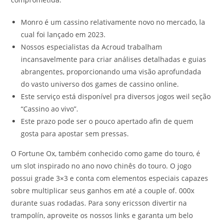
Monro é um cassino relativamente novo no mercado, la
cual foi lançado em 2023.
Nossos especialistas da Acroud trabalham
incansavelmente para criar análises detalhadas e guias
abrangentes, proporcionando uma visão aprofundada
do vasto universo dos games de cassino online.
Este serviço está disponível pra diversos jogos weil seção
“Cassino ao vivo”.
Este prazo pode ser o pouco apertado afin de quem
gosta para apostar sem pressas.
O Fortune Ox, também conhecido como game do touro, é
um slot inspirado no ano novo chinês do touro. O jogo
possui grade 3×3 e conta com elementos especiais capazes
sobre multiplicar seus ganhos em até a couple of. 000x
durante suas rodadas. Para sony ericsson divertir na
trampolín, aproveite os nossos links e garanta um belo