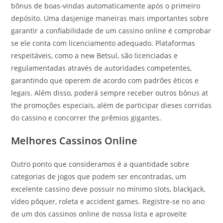
bônus de boas-vindas automaticamente após o primeiro
depósito. Uma dasjenige maneiras mais importantes sobre
garantir a confiabilidade de um cassino online é comprobar
se ele conta com licenciamento adequado. Plataformas
respeitáveis, como a new Betsul, são licenciadas e
regulamentadas através de autoridades competentes,
garantindo que operem de acordo com padrões éticos e
legais. Além disso, poderá sempre receber outros bônus at
the promoções especiais, além de participar dieses corridas
do cassino e concorrer the prêmios gigantes.
Melhores Cassinos Online
Outro ponto que consideramos é a quantidade sobre
categorias de jogos que podem ser encontradas, um
excelente cassino deve possuir no mínimo slots, blackjack,
vídeo pôquer, roleta e accident games. Registre-se no ano
de um dos cassinos online de nossa lista e aproveite