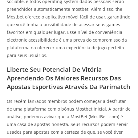
sociable, e todos operating-system dados pessoais serão
preenchidos automaticamente mostbet. Além disso, the
Mostbet oferece o aplicativo móvel fácil de usar, garantindo
que você tenha a possibilidade de acessar seus games
favoritos em qualquer lugar. Esse nível de conveniência
electronic acessibilidade é uma prova do compromisso da
plataforma na oferecer uma experiência de jogo perfeita
para seus usuários.
Liberte Seu Potencial De Vitória
Aprendendo Os Maiores Recursos Das
Apostas Esportivas Através Da Parimatch
Os recém-lan?ados membros podem começar a desfrutar
de uma plataforma com o bônus Mostbet inicial. A partir de
análise, podemos avivar que a MostBet (MostBet. com) é
uma casa de apostas honesta. Seus recursos podem servir
usados para apostas com a certeza de que, se você tiver