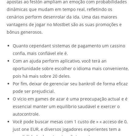
apostas ao festón ampliam an emoção com probabilidades
dinâmicas que mudam em tempo real, refletindo os
cenários perform desenrolar da ida. Uma das maiores
vantagens de jogar no Mostbet são as suas promoções e
bônus generosos.
Quanto cependant sistemas de pagamento um cassino
confia, mais confiável ele é.
Com an ajuda perform aplicativo, você terá an
oportunidade sobre escolher o idioma mais conveniente,
pois há mais sobre 20 deles.
Por fim, deixar de gerenciar seu bankroll de forma eficaz
pode ser prejudicial.
O vício em games de azar é uma preocupação actual e é
essencial manter um equilíbrio saudável e exercer o
autocontrole.
Você pode buscar mesas com 1 custo de » « acceso de 0,
just one EUR, e diversos jogadores experientes tem a