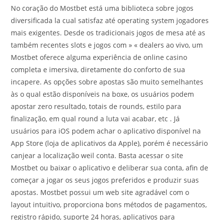
No coração do Mostbet está uma biblioteca sobre jogos
diversificada la cual satisfaz até operating system jogadores
mais exigentes. Desde os tradicionais jogos de mesa até as
também recentes slots e jogos com » « dealers ao vivo, um
Mostbet oferece alguma experiência de online casino
completa e imersiva, diretamente do conforto de sua
incapere. As opções sobre apostas são muito semelhantes
às o qual estão disponíveis na boxe, os usuários podem
apostar zero resultado, totais de rounds, estilo para
finalização, em qual round a luta vai acabar, etc . Já
usuários para iOS podem achar o aplicativo disponível na
App Store (loja de aplicativos da Apple), porém é necessário
canjear a localização weil conta. Basta acessar o site
Mostbet ou baixar o aplicativo e deliberar sua conta, afin de
começar a jogar os seus jogos preferidos e produzir suas
apostas. Mostbet possui um web site agradável com o
layout intuitivo, proporciona bons métodos de pagamentos,
registro rápido, suporte 24 horas, aplicativos para