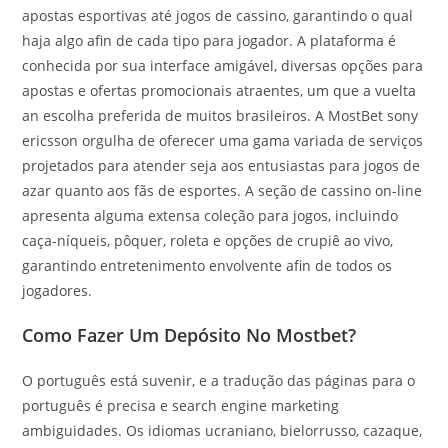
apostas esportivas até jogos de cassino, garantindo o qual
haja algo afin de cada tipo para jogador. A plataforma é
conhecida por sua interface amigável, diversas opções para
apostas e ofertas promocionais atraentes, um que a vuelta
an escolha preferida de muitos brasileiros. A MostBet sony
ericsson orgulha de oferecer uma gama variada de serviços
projetados para atender seja aos entusiastas para jogos de
azar quanto aos fãs de esportes. A seção de cassino on-line
apresenta alguma extensa coleção para jogos, incluindo
caça-níqueis, pôquer, roleta e opções de crupiê ao vivo,
garantindo entretenimento envolvente afin de todos os
jogadores.
Como Fazer Um Depósito No Mostbet?
O português está suvenir, e a tradução das páginas para o
português é precisa e search engine marketing
ambiguidades. Os idiomas ucraniano, bielorrusso, cazaque,