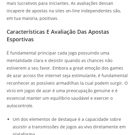
mais lucrativos para iniciantes. As avaliações dessan
incapere de apostas na sites on-line independentes são,
em tua maioria, positivas.
Características E Avaliação Das Apostas
Esportivas
É fundamental principar cada jogo possuindo uma
mentalidade clara e desistir quando as chances não
estiverem a seu favor. Embora a great emoção dos games
de azar across the internet seja estimulante, é fundamental
reconhecer as possíveis armadilhas la cual podem surgir. O
vício em jogos de azar é uma preocupação genuine e é
essencial manter um equilíbrio saudável e exercer o
autocontrole.
Um dos elementos de destaque é a capacidade sobre
assistir a transmissões de jogos ao vivo diretamente em
plataforma.