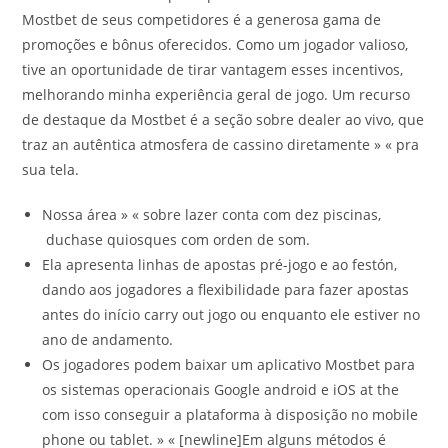
Mostbet de seus competidores é a generosa gama de
promoções e bônus oferecidos. Como um jogador valioso,
tive an oportunidade de tirar vantagem esses incentivos,
melhorando minha experiência geral de jogo. Um recurso
de destaque da Mostbet é a seção sobre dealer ao vivo, que
traz an autêntica atmosfera de cassino diretamente » « pra
sua tela.
Nossa área » « sobre lazer conta com dez piscinas,
duchase quiosques com orden de som.
Ela apresenta linhas de apostas pré-jogo e ao festón,
dando aos jogadores a flexibilidade para fazer apostas
antes do início carry out jogo ou enquanto ele estiver no
ano de andamento.
Os jogadores podem baixar um aplicativo Mostbet para
os sistemas operacionais Google android e iOS at the
com isso conseguir a plataforma à disposição no mobile
phone ou tablet. » « [newline]Em alguns métodos é