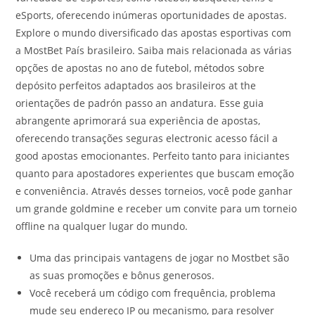
eSports, oferecendo inúmeras oportunidades de apostas.
Explore o mundo diversificado das apostas esportivas com
a MostBet País brasileiro. Saiba mais relacionada as várias
opções de apostas no ano de futebol, métodos sobre
depósito perfeitos adaptados aos brasileiros at the
orientações de padrón passo an andatura. Esse guia
abrangente aprimorará sua experiência de apostas,
oferecendo transações seguras electronic acesso fácil a
good apostas emocionantes. Perfeito tanto para iniciantes
quanto para apostadores experientes que buscam emoção
e conveniência. Através desses torneios, você pode ganhar
um grande goldmine e receber um convite para um torneio
offline na qualquer lugar do mundo.
Uma das principais vantagens de jogar no Mostbet são
as suas promoções e bônus generosos.
Você receberá um código com frequência, problema
mude seu endereço IP ou mecanismo, para resolver