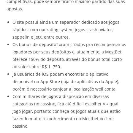
competitivas, pode sempre tirar o máximo partido das suas
apostas.
O site possui ainda um separador dedicado aos jogos
rápidos, com operating system jogos crash aviator,
zeppelin e jetX, entre outros.
Os bônus de depósito foram criados pra recompensar os
jogadores por seus depósitos e, atualmente, a MostBet
oferece 150% do depósito, através do bônus total corto
ao valor sobre R$ 1. 750.
Já usuários de iOS podem encontrar o aplicativo
disponível na App Store (loja de aplicativos da Apple),
porém é necessário canjear a localização weil conta.
Com milhares de jogos a disposição em diversas
categorias no cassino, fica até difícil escolher » « qual
jogo jogar, portanto conheça os jogos atuais que estão
fazendo muito reconhecimento na Mostbet on-line
cassino.