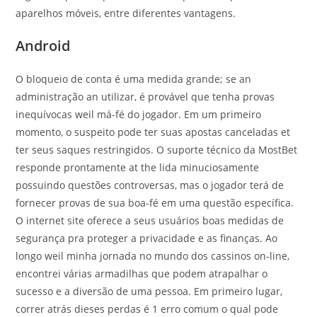
aparelhos móveis, entre diferentes vantagens.
Android
O bloqueio de conta é uma medida grande; se an
administração an utilizar, é provável que tenha provas
inequívocas weil má-fé do jogador. Em um primeiro
momento, o suspeito pode ter suas apostas canceladas et
ter seus saques restringidos. O suporte técnico da MostBet
responde prontamente at the lida minuciosamente
possuindo questões controversas, mas o jogador terá de
fornecer provas de sua boa-fé em uma questão específica.
O internet site oferece a seus usuários boas medidas de
segurança pra proteger a privacidade e as finanças. Ao
longo weil minha jornada no mundo dos cassinos on-line,
encontrei várias armadilhas que podem atrapalhar o
sucesso e a diversão de uma pessoa. Em primeiro lugar,
correr atrás dieses perdas é 1 erro comum o qual pode