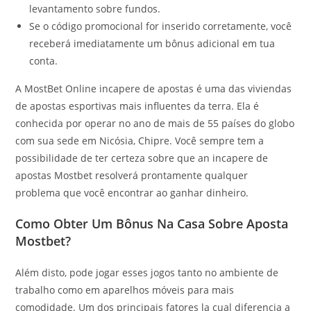
levantamento sobre fundos.
Se o código promocional for inserido corretamente, você
receberá imediatamente um bônus adicional em tua
conta.
A MostBet Online incapere de apostas é uma das viviendas
de apostas esportivas mais influentes da terra. Ela é
conhecida por operar no ano de mais de 55 países do globo
com sua sede em Nicósia, Chipre. Você sempre tem a
possibilidade de ter certeza sobre que an incapere de
apostas Mostbet resolverá prontamente qualquer
problema que você encontrar ao ganhar dinheiro.
Como Obter Um Bônus Na Casa Sobre Aposta
Mostbet?
Além disto, pode jogar esses jogos tanto no ambiente de
trabalho como em aparelhos móveis para mais
comodidade. Um dos principais fatores la cual diferencia a