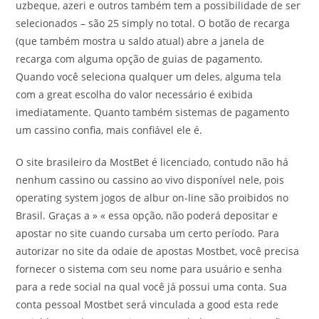
uzbeque, azeri e outros também tem a possibilidade de ser
selecionados – são 25 simply no total. O botão de recarga
(que também mostra u saldo atual) abre a janela de
recarga com alguma opção de guias de pagamento.
Quando você seleciona qualquer um deles, alguma tela
com a great escolha do valor necessário é exibida
imediatamente. Quanto também sistemas de pagamento
um cassino confia, mais confiável ele é.
O site brasileiro da MostBet é licenciado, contudo não há
nenhum cassino ou cassino ao vivo disponível nele, pois
operating system jogos de albur on-line são proibidos no
Brasil. Graças a » « essa opção, não poderá depositar e
apostar no site cuando cursaba um certo período. Para
autorizar no site da odaie de apostas Mostbet, você precisa
fornecer o sistema com seu nome para usuário e senha
para a rede social na qual você já possui uma conta. Sua
conta pessoal Mostbet será vinculada a good esta rede