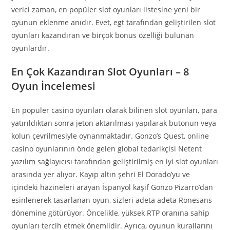
verici zaman, en popüler slot oyunları listesine yeni bir
oyunun eklenme anıdır. Evet, egt tarafından geliştirilen slot
oyunları kazandıran ve birçok bonus özelliği bulunan
oyunlardır.
En Çok Kazandıran Slot Oyunları – 8
Oyun İncelemesi
En popüler casino oyunları olarak bilinen slot oyunları, para
yatırıldıktan sonra jeton aktarılması yapılarak butonun veya
kolun çevrilmesiyle oynanmaktadır. Gonzo’s Quest, online
casino oyunlarının önde gelen global tedarikçisi Netent
yazılım sağlayıcısı tarafından geliştirilmiş en iyi slot oyunları
arasında yer alıyor. Kayıp altın şehri El Dorado’yu ve
içindeki hazineleri arayan İspanyol kaşif Gonzo Pizarro’dan
esinlenerek tasarlanan oyun, sizleri adeta adeta Rönesans
dönemine götürüyor. Öncelikle, yüksek RTP oranına sahip
oyunları tercih etmek önemlidir. Ayrıca, oyunun kurallarını