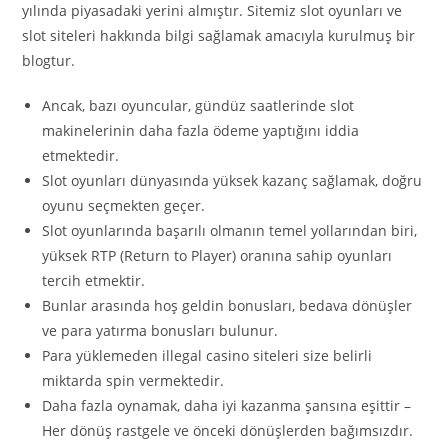
yılında piyasadaki yerini almıştır. Sitemiz slot oyunları ve
slot siteleri hakkında bilgi sağlamak amacıyla kurulmuş bir
blogtur.
Ancak, bazı oyuncular, gündüz saatlerinde slot
makinelerinin daha fazla ödeme yaptığını iddia
etmektedir.
Slot oyunları dünyasında yüksek kazanç sağlamak, doğru
oyunu seçmekten geçer.
Slot oyunlarında başarılı olmanın temel yollarından biri,
yüksek RTP (Return to Player) oranına sahip oyunları
tercih etmektir.
Bunlar arasında hoş geldin bonusları, bedava dönüşler
ve para yatırma bonusları bulunur.
Para yüklemeden illegal casino siteleri size belirli
miktarda spin vermektedir.
Daha fazla oynamak, daha iyi kazanma şansına eşittir –
Her dönüş rastgele ve önceki dönüşlerden bağımsızdır.