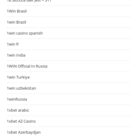
18 Slottica Gier Jest – 311
1Win Brasil
1win Brazil
1win casino spanish
1win fr
1win India
1WIN Official In Russia
1win Turkiye
1win uzbekistan
1winRussia
1xbet arabic
1xbet AZ Casino
1xbet Azerbaydjan