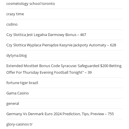
cosmetology school toronto
crazy time
csdino
Czy Slottica Jest Legalna Darmowy Bonus – 467
Czy Slottica Wyplaca Pieniądze Kasynie Jackpoty Automaty – 628
dytyna.blog
Extended Mostbet Bonus Code Syracuse: Safeguarded $200 Betting
Offer For Thursday Evening Football Tonight" – 39
fortune tiger brazil
Gama Casino
general
Germany Vs Denmark Euro 2024 Prediction, Tips, Preview – 755
glory-casinos tr