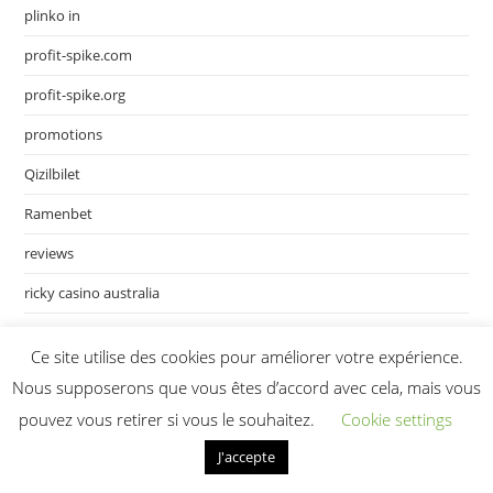
plinko in
profit-spike.com
profit-spike.org
promotions
Qizilbilet
Ramenbet
reviews
ricky casino australia
slot
Ce site utilise des cookies pour améliorer votre expérience.
Slottica 10 Euro Bonus Live Casino Games – 714
Nous supposerons que vous êtes d’accord avec cela, mais vous
Slottica 10 Euro Kilka Promocji – 919
pouvez vous retirer si vous le souhaitez.
Cookie settings
Slottica 129 Świadczenie Usług – 635
J'accepte
Slottica 138 Fruit Million Graj Demo – 886