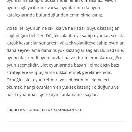
oyunlarına sahip olduklarından emin olmalısınız. Favori
oyun sağlayıcılarınız varsa, oyunlarının da oyun
kataloglarında bulunduğundan emin olmalısınız.
Volatilite, oyunun ne sıklıkla ve ne kadar büyük kazançlar
sağladığını belirler. Düşük volatiliteye sahip oyunlar, sık sık
küçük kazançlar sunarken, yüksek volatiliteye sahip oyunlar
daha seyrek ama daha büyük kazançlar sağlar. Bu nedenle,
oyuncular kendi oyun tarzlarına ve risk toleranslarına göre
oyun seçmelidir. Slot oyunlarında başarılı olmak için bazı
stratejilere ve ipuçlarına dikkat etmek gerekmektedir.
Örneğin, slot oyun rehberi ve slot oyun incelemeleri
okumak, hangi oyunların en yüksek kazançlı olduğunu ve
nasıl oynanması gerektiğini anlamanızı sağlar.
ÉTIQUETTES :
CASINO EN ÇOK KAZANDIRAN SLOT