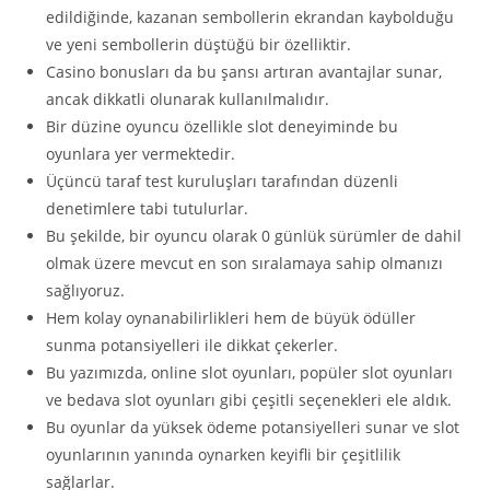
edildiğinde, kazanan sembollerin ekrandan kaybolduğu
ve yeni sembollerin düştüğü bir özelliktir.
Casino bonusları da bu şansı artıran avantajlar sunar,
ancak dikkatli olunarak kullanılmalıdır.
Bir düzine oyuncu özellikle slot deneyiminde bu
oyunlara yer vermektedir.
Üçüncü taraf test kuruluşları tarafından düzenli
denetimlere tabi tutulurlar.
Bu şekilde, bir oyuncu olarak 0 günlük sürümler de dahil
olmak üzere mevcut en son sıralamaya sahip olmanızı
sağlıyoruz.
Hem kolay oynanabilirlikleri hem de büyük ödüller
sunma potansiyelleri ile dikkat çekerler.
Bu yazımızda, online slot oyunları, popüler slot oyunları
ve bedava slot oyunları gibi çeşitli seçenekleri ele aldık.
Bu oyunlar da yüksek ödeme potansiyelleri sunar ve slot
oyunlarının yanında oynarken keyifli bir çeşitlilik
sağlarlar.