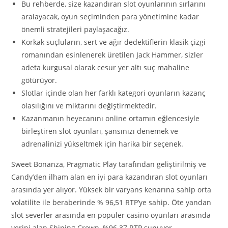
Bu rehberde, size kazandıran slot oyunlarının sırlarını
aralayacak, oyun seçiminden para yönetimine kadar
önemli stratejileri paylaşacağız.
Korkak suçluların, sert ve ağır dedektiflerin klasik çizgi
romanından esinlenerek üretilen Jack Hammer, sizler
adeta kurgusal olarak cesur yer altı suç mahaline
götürüyor.
Slotlar içinde olan her farklı kategori oyunların kazanç
olasılığını ve miktarını değiştirmektedir.
Kazanmanın heyecanını online ortamın eğlencesiyle
birleştiren slot oyunları, şansınızı denemek ve
adrenalinizi yükseltmek için harika bir seçenek.
Sweet Bonanza, Pragmatic Play tarafından geliştirilmiş ve
Candy’den ilham alan en iyi para kazandıran slot oyunları
arasında yer alıyor. Yüksek bir varyans kenarına sahip orta
volatilite ile beraberinde % 96,51 RTP’ye sahip. Öte yandan
slot severler arasında en popüler casino oyunları arasında
yerini alan Shining Crown, %96.37 RTP sunuyor.