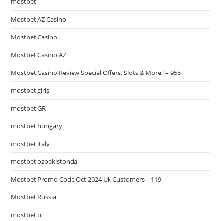
mostbet
Mostbet AZ Casino
Mostbet Casino
Mostbet Casino AZ
Mostbet Casino Review Special Offers, Slots & More" – 955
mostbet giriş
mostbet GR
mostbet hungary
mostbet italy
mostbet ozbekistonda
Mostbet Promo Code Oct 2024 Uk Customers – 119
Mostbet Russia
mostbet tr