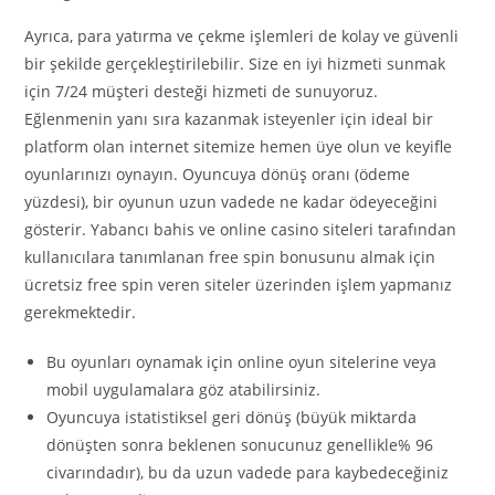
Ayrıca, para yatırma ve çekme işlemleri de kolay ve güvenli
bir şekilde gerçekleştirilebilir. Size en iyi hizmeti sunmak
için 7/24 müşteri desteği hizmeti de sunuyoruz.
Eğlenmenin yanı sıra kazanmak isteyenler için ideal bir
platform olan internet sitemize hemen üye olun ve keyifle
oyunlarınızı oynayın. Oyuncuya dönüş oranı (ödeme
yüzdesi), bir oyunun uzun vadede ne kadar ödeyeceğini
gösterir. Yabancı bahis ve online casino siteleri tarafından
kullanıcılara tanımlanan free spin bonusunu almak için
ücretsiz free spin veren siteler üzerinden işlem yapmanız
gerekmektedir.
Bu oyunları oynamak için online oyun sitelerine veya
mobil uygulamalara göz atabilirsiniz.
Oyuncuya istatistiksel geri dönüş (büyük miktarda
dönüşten sonra beklenen sonucunuz genellikle% 96
civarındadır), bu da uzun vadede para kaybedeceğiniz