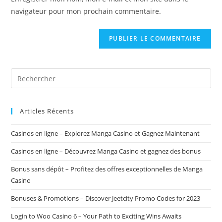
(optional)
navigateur pour mon prochain commentaire.
Rechercher
sur
ce
site
Articles Récents
Casinos en ligne – Explorez Manga Casino et Gagnez Maintenant
Casinos en ligne – Découvrez Manga Casino et gagnez des bonus
Bonus sans dépôt – Profitez des offres exceptionnelles de Manga
Casino
Bonuses & Promotions – Discover Jeetcity Promo Codes for 2023
Login to Woo Casino 6 – Your Path to Exciting Wins Awaits