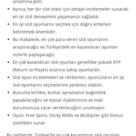
anlamına gelir.
Ayrıca, her bir slot sitesi için detaylı incelemeler sunarak,
en iyi slot deneyimini yaşamanızı sağladık.
En iyi slot oyunlarını seçmek için doğru kriterleri
belirlemek önemlidir.
Bu makalede, en çok para veren slot oyunlarını
araştıracağız ve Türkiye’deki en kazandıran oyunları
sizlerle paylaşacağız.
En çok kazandıran slot oyunları genellikle yüksek RTP
(Return to Player) oranına sahip oyunlardır.
Slot oyun incelemeleri ve rehberleri, oyuncuların en iyi
slot oyunlarını seçmelerine yardımcı olabilir.
Bununla birlikte, kumar oynamanın bağımlılık
yapabileceğini ve kişisel ilişkilerinize ve mali
durumunuza zarar verebileceğini unutmayın.
Oyun, Free Spins, Sticky Wilds ve Multiplier gibi bonus
özellikleri sunar.
Bu rehberde, Türkiye’de en çok kazandıran slot oyunları