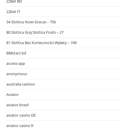
22Bet BD
22bet IT
54 Slottica Nowi Gracze – 756
80 Slottica Graj Slottica Fruits – 27
81 Slottica Bez Konieczności Wpłaty – 749
888starz bd
access-app
anonymous
australia-casinos
Aviator
aviator brazil
aviator casino DE
aviator casino fr