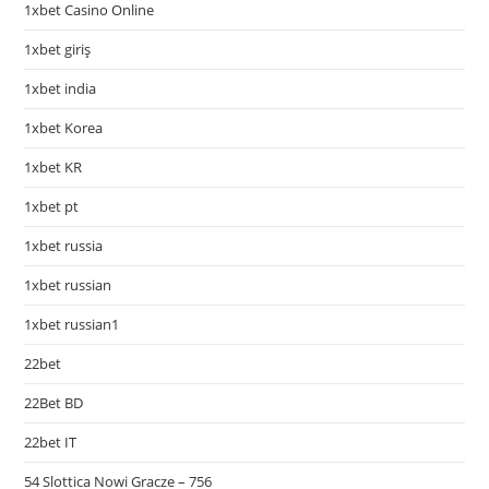
1xbet Casino Online
1xbet giriş
1xbet india
1xbet Korea
1xbet KR
1xbet pt
1xbet russia
1xbet russian
1xbet russian1
22bet
22Bet BD
22bet IT
54 Slottica Nowi Gracze – 756