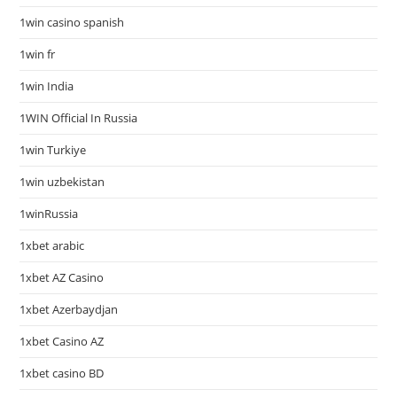
1win casino spanish
1win fr
1win India
1WIN Official In Russia
1win Turkiye
1win uzbekistan
1winRussia
1xbet arabic
1xbet AZ Casino
1xbet Azerbaydjan
1xbet Casino AZ
1xbet casino BD