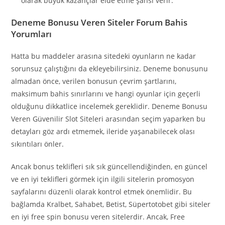
olarak büyük kazançlar elde etme şansı verir.
Deneme Bonusu Veren Siteler Forum Bahis
Yorumları
Hatta bu maddeler arasına sitedeki oyunların ne kadar
sorunsuz çalıştığını da ekleyebilirsiniz. Deneme bonusunu
almadan önce, verilen bonusun çevrim şartlarını,
maksimum bahis sınırlarını ve hangi oyunlar için geçerli
olduğunu dikkatlice incelemek gereklidir. Deneme Bonusu
Veren Güvenilir Slot Siteleri arasından seçim yaparken bu
detayları göz ardı etmemek, ileride yaşanabilecek olası
sıkıntıları önler.
Ancak bonus teklifleri sık sık güncellendiğinden, en güncel
ve en iyi teklifleri görmek için ilgili sitelerin promosyon
sayfalarını düzenli olarak kontrol etmek önemlidir. Bu
bağlamda Kralbet, Sahabet, Betist, Süpertotobet gibi siteler
en iyi free spin bonusu veren sitelerdir. Ancak, Free