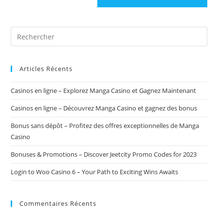
Rechercher
sur
ce
site
Articles Récents
Casinos en ligne – Explorez Manga Casino et Gagnez Maintenant
Casinos en ligne – Découvrez Manga Casino et gagnez des bonus
Bonus sans dépôt – Profitez des offres exceptionnelles de Manga
Casino
Bonuses & Promotions – Discover Jeetcity Promo Codes for 2023
Login to Woo Casino 6 – Your Path to Exciting Wins Awaits
Commentaires Récents