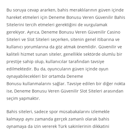
Bu soruya cevap ararken, bahis meraklılarının güven içinde
hareket etmeleri için Deneme Bonusu Veren Güvenilir Bahis
Sitelerini tercih etmeleri gerektiğini de vurgulamak
gerekiyor. Ayrıca, Deneme Bonusu Veren Güvenilir Casino
Siteleri ve Slot Siteleri seçerken, sitenin genel itibarına ve
kullanıcı yorumlarına da göz atmak önemlidir. Güvenilir ve
kaliteli hizmet sunan siteler, genellikle sektörde olumlu bir
prestije sahip olup, kullanıcılar tarafından tavsiye
edilmektedir. Bu da, oyuncuların güven içinde oyun
oynayabilecekleri bir ortamda Deneme
Bonusu kullanmalarını sağlar. Tavsiye edilen bir diğer nokta
ise, Deneme Bonusu Veren Güvenilir Slot Siteleri arasından
seçim yapmaktır.
Bahis siteleri, sadece spor müsabakalarını izlemekle
kalmayıp aynı zamanda gerçek zamanlı olarak bahis
oynamaya da izin vererek Türk sakinlerinin dikkatini