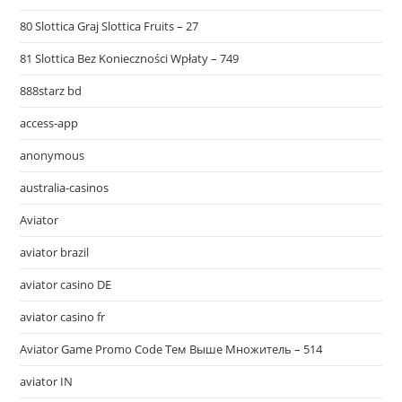
80 Slottica Graj Slottica Fruits – 27
81 Slottica Bez Konieczności Wpłaty – 749
888starz bd
access-app
anonymous
australia-casinos
Aviator
aviator brazil
aviator casino DE
aviator casino fr
Aviator Game Promo Code Тем Выше Множитель – 514
aviator IN