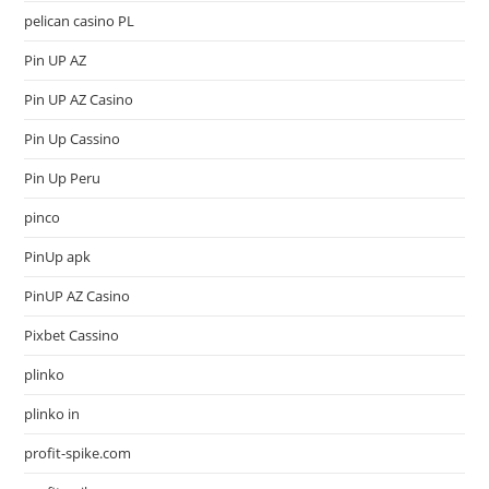
pelican casino PL
Pin UP AZ
Pin UP AZ Casino
Pin Up Cassino
Pin Up Peru
pinco
PinUp apk
PinUP AZ Casino
Pixbet Cassino
plinko
plinko in
profit-spike.com