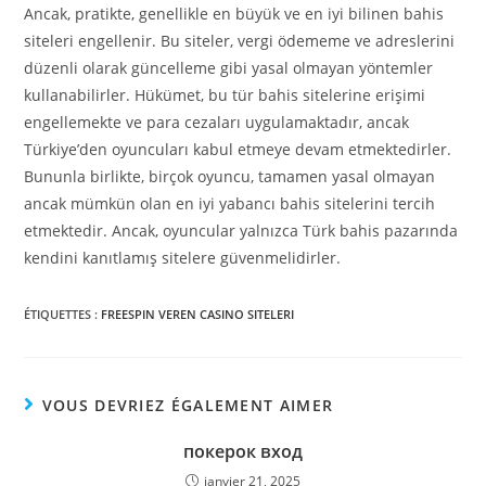
Ancak, pratikte, genellikle en büyük ve en iyi bilinen bahis
siteleri engellenir. Bu siteler, vergi ödememe ve adreslerini
düzenli olarak güncelleme gibi yasal olmayan yöntemler
kullanabilirler. Hükümet, bu tür bahis sitelerine erişimi
engellemekte ve para cezaları uygulamaktadır, ancak
Türkiye’den oyuncuları kabul etmeye devam etmektedirler.
Bununla birlikte, birçok oyuncu, tamamen yasal olmayan
ancak mümkün olan en iyi yabancı bahis sitelerini tercih
etmektedir. Ancak, oyuncular yalnızca Türk bahis pazarında
kendini kanıtlamış sitelere güvenmelidirler.
ÉTIQUETTES :
FREESPIN VEREN CASINO SITELERI
VOUS DEVRIEZ ÉGALEMENT AIMER
покерок вход
janvier 21, 2025