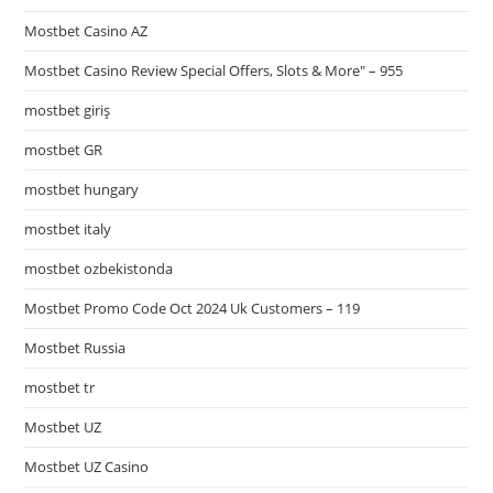
Mostbet Casino AZ
Mostbet Casino Review Special Offers, Slots & More" – 955
mostbet giriş
mostbet GR
mostbet hungary
mostbet italy
mostbet ozbekistonda
Mostbet Promo Code Oct 2024 Uk Customers – 119
Mostbet Russia
mostbet tr
Mostbet UZ
Mostbet UZ Casino