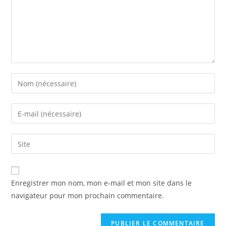
Enter
your
name
Enter
or
your
username
email
Enter
to
address
your
comment
to
website
comment
URL
Enregistrer mon nom, mon e-mail et mon site dans le
(optional)
navigateur pour mon prochain commentaire.