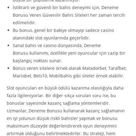
İstikrarlı ve güvenli bir bahis deneyimi için, Deneme
Bonusu Veren Güvenilir Bahis Siteleri her zaman tercih
edilmelidir.
Bu bonus, genel bir bakiye olmayıp sadece casino
alanındaki slot oyunlarında geçerlidir.
Sanal bahis ve casino dünyasında, Deneme
Bonusu kullanımı, özellikle yeni oyuncular için cazip bir
başlangıç noktası sunar.
Bonus veren sitelere örnek olarak Matadorbet, Tarafbet,
Mariobet, Bets10, Mobilbahis gibi siteler örnek olabilir.
Slot oyuncuları en büyük ödülü kazanma olasılığıyla daha
fazla ilgileniyorlar. Bir diğer sıkça sorulan soru ise, bu
bonuslar sayesinde kazanç sağlama yöntemleridir.
Uzmanlar, Deneme Bonusu kullanarak kazanç sağlamanın
en iyi yolunun düşük riskli bahisler yapmak ve bonusu
maksimum düzeyde değerlendirerek oyun deneyimini
artırmak olduğunu belirtmektedirler. Bu strateji, hem