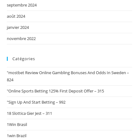
septembre 2024
août 2024
janvier 2024
novembre 2022
Catégories
"mostbet Review Online Gambling Bonuses And Odds In Sweden –
824
"Online Sports Betting 125% First Deposit Offer – 315
"Sign Up And Start Betting – 992
18 Slottica Gier Jest – 311
1Win Brasil
1win Brazil