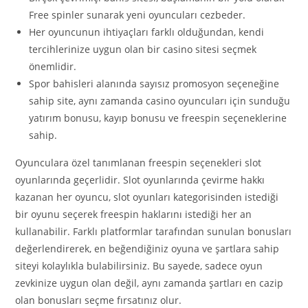
Free spinler sunarak yeni oyuncuları cezbeder.
Her oyuncunun ihtiyaçları farklı olduğundan, kendi
tercihlerinize uygun olan bir casino sitesi seçmek
önemlidir.
Spor bahisleri alanında sayısız promosyon seçeneğine
sahip site, aynı zamanda casino oyuncuları için sunduğu
yatırım bonusu, kayıp bonusu ve freespin seçeneklerine
sahip.
Oyunculara özel tanımlanan freespin seçenekleri slot
oyunlarında geçerlidir. Slot oyunlarında çevirme hakkı
kazanan her oyuncu, slot oyunları kategorisinden istediği
bir oyunu seçerek freespin haklarını istediği her an
kullanabilir. Farklı platformlar tarafından sunulan bonusları
değerlendirerek, en beğendiğiniz oyuna ve şartlara sahip
siteyi kolaylıkla bulabilirsiniz. Bu sayede, sadece oyun
zevkinize uygun olan değil, aynı zamanda şartları en cazip
olan bonusları seçme fırsatınız olur.