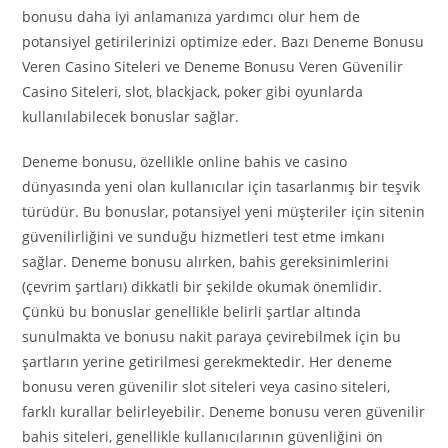
bonusu daha iyi anlamanıza yardımcı olur hem de
potansiyel getirilerinizi optimize eder. Bazı Deneme Bonusu
Veren Casino Siteleri ve Deneme Bonusu Veren Güvenilir
Casino Siteleri, slot, blackjack, poker gibi oyunlarda
kullanılabilecek bonuslar sağlar.
Deneme bonusu, özellikle online bahis ve casino
dünyasında yeni olan kullanıcılar için tasarlanmış bir teşvik
türüdür. Bu bonuslar, potansiyel yeni müşteriler için sitenin
güvenilirliğini ve sunduğu hizmetleri test etme imkanı
sağlar. Deneme bonusu alırken, bahis gereksinimlerini
(çevrim şartları) dikkatli bir şekilde okumak önemlidir.
Çünkü bu bonuslar genellikle belirli şartlar altında
sunulmakta ve bonusu nakit paraya çevirebilmek için bu
şartların yerine getirilmesi gerekmektedir. Her deneme
bonusu veren güvenilir slot siteleri veya casino siteleri,
farklı kurallar belirleyebilir. Deneme bonusu veren güvenilir
bahis siteleri, genellikle kullanıcılarının güvenliğini ön