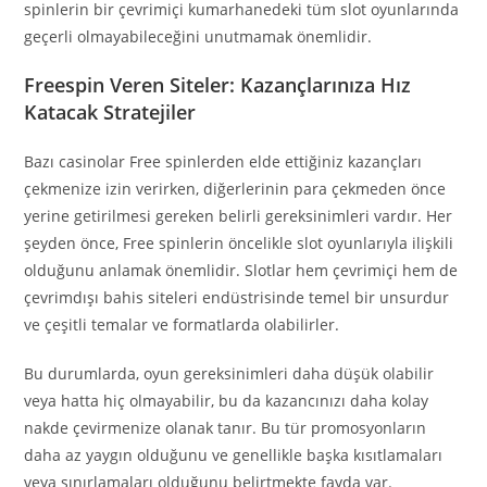
spinlerin bir çevrimiçi kumarhanedeki tüm slot oyunlarında
geçerli olmayabileceğini unutmamak önemlidir.
Freespin Veren Siteler: Kazançlarınıza Hız
Katacak Stratejiler
Bazı casinolar Free spinlerden elde ettiğiniz kazançları
çekmenize izin verirken, diğerlerinin para çekmeden önce
yerine getirilmesi gereken belirli gereksinimleri vardır. Her
şeyden önce, Free spinlerin öncelikle slot oyunlarıyla ilişkili
olduğunu anlamak önemlidir. Slotlar hem çevrimiçi hem de
çevrimdışı bahis siteleri endüstrisinde temel bir unsurdur
ve çeşitli temalar ve formatlarda olabilirler.
Bu durumlarda, oyun gereksinimleri daha düşük olabilir
veya hatta hiç olmayabilir, bu da kazancınızı daha kolay
nakde çevirmenize olanak tanır. Bu tür promosyonların
daha az yaygın olduğunu ve genellikle başka kısıtlamaları
veya sınırlamaları olduğunu belirtmekte fayda var.