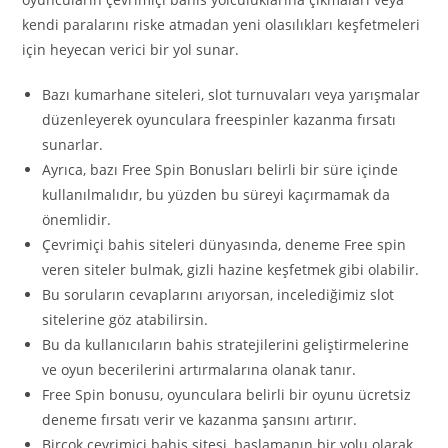
kendi paralarını riske atmadan yeni olasılıkları keşfetmeleri
için heyecan verici bir yol sunar.
Bazı kumarhane siteleri, slot turnuvaları veya yarışmalar
düzenleyerek oyunculara freespinler kazanma fırsatı
sunarlar.
Ayrıca, bazı Free Spin Bonusları belirli bir süre içinde
kullanılmalıdır, bu yüzden bu süreyi kaçırmamak da
önemlidir.
Çevrimiçi bahis siteleri dünyasında, deneme Free spin
veren siteler bulmak, gizli hazine keşfetmek gibi olabilir.
Bu soruların cevaplarını arıyorsan, incelediğimiz slot
sitelerine göz atabilirsin.
Bu da kullanıcıların bahis stratejilerini geliştirmelerine
ve oyun becerilerini artırmalarına olanak tanır.
Free Spin bonusu, oyunculara belirli bir oyunu ücretsiz
deneme fırsatı verir ve kazanma şansını artırır.
Birçok çevrimiçi bahis sitesi, başlamanın bir yolu olarak