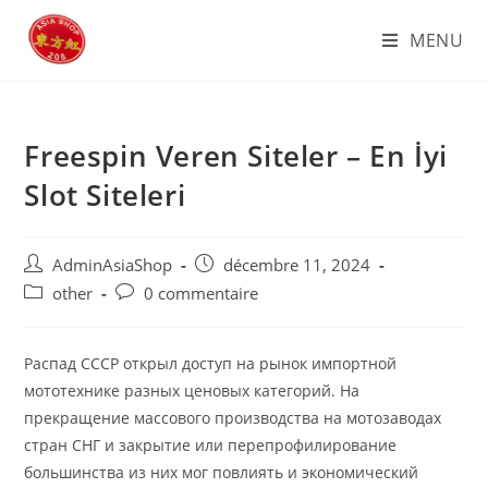
Skip
MENU
to
content
Freespin Veren Siteler – En İyi
Slot Siteleri
Auteur/autrice
Post
AdminAsiaShop
décembre 11, 2024
de
published:
Post
Post
other
0 commentaire
la
category:
comments:
publication :
Распад СССР открыл доступ на рынок импортной
мототехнике разных ценовых категорий. На
прекращение массового производства на мотозаводах
стран СНГ и закрытие или перепрофилирование
большинства из них мог повлиять и экономический