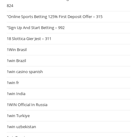
824
"Online Sports Betting 125% First Deposit Offer – 315
"Sign Up And Start Betting – 992
18 Slottica Gier Jest – 311
1Win Brasil
1win Brazil
1win casino spanish
1win fr
1win India
1WIN Official In Russia
1win Turkiye
1win uzbekistan