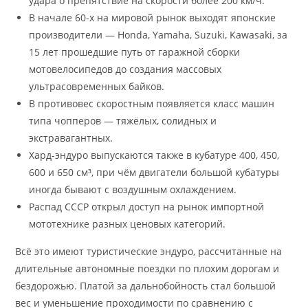
удара о препятствие на скорости более 200 км/ч.
В начале 60-х на мировой рынок выходят японские
производители — Honda, Yamaha, Suzuki, Kawasaki, за
15 лет прошедшие путь от гаражной сборки
мотовелосипедов до создания массовых
ультрасовременных байков.
В противовес скоростным появляется класс машин
типа чопперов — тяжёлых, солидных и
экстравагантных.
Хард-эндуро выпускаются также в кубатуре 400, 450,
600 и 650 см³, при чём двигатели большой кубатуры
иногда бывают с воздушным охлаждением.
Распад СССР открыл доступ на рынок импортной
мототехнике разных ценовых категорий.
Всё это имеют туристические эндуро, рассчитанные на
длительные автономные поездки по плохим дорогам и
бездорожью. Платой за дальнобойность стал большой
вес и уменьшение проходимости по сравнению с