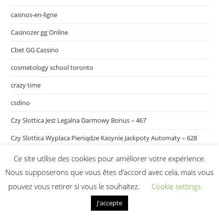
casinos-en-ligne
Casinozer gg Online
Cbet GG Cassino
cosmetology school toronto
crazy time
csdino
Czy Slottica Jest Legalna Darmowy Bonus – 467
Czy Slottica Wyplaca Pieniądze Kasynie Jackpoty Automaty – 628
dytyna.blog
Ce site utilise des cookies pour améliorer votre expérience.
Nous supposerons que vous êtes d’accord avec cela, mais vous
Extended Mostbet Bonus Code Syracuse: Safeguarded $200 Betting
Offer For Thursday Evening Football Tonight" – 39
pouvez vous retirer si vous le souhaitez.
Cookie settings
fortune tiger brazil
J'accepte