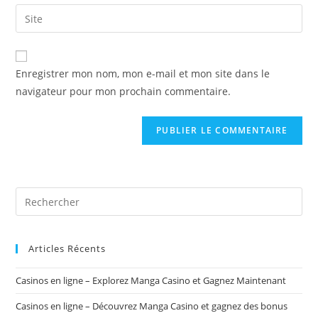
email
Enter
to
address
your
comment
to
website
comment
URL
Enregistrer mon nom, mon e-mail et mon site dans le
(optional)
navigateur pour mon prochain commentaire.
Rechercher
sur
ce
site
Articles Récents
Casinos en ligne – Explorez Manga Casino et Gagnez Maintenant
Casinos en ligne – Découvrez Manga Casino et gagnez des bonus