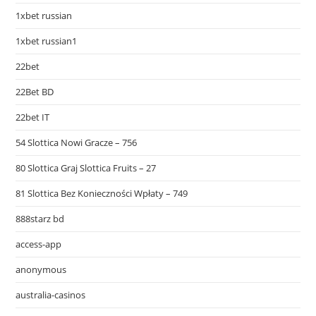
1xbet russian
1xbet russian1
22bet
22Bet BD
22bet IT
54 Slottica Nowi Gracze – 756
80 Slottica Graj Slottica Fruits – 27
81 Slottica Bez Konieczności Wpłaty – 749
888starz bd
access-app
anonymous
australia-casinos