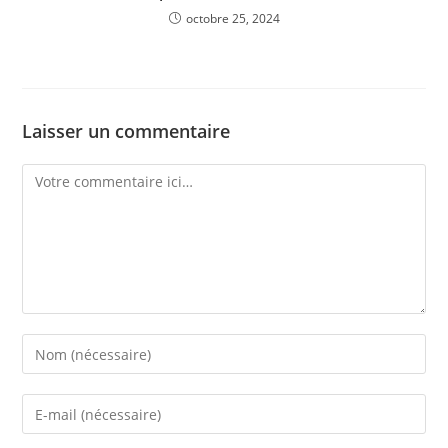
octobre 25, 2024
Laisser un commentaire
Comment
Enter
your
name
Enter
or
your
username