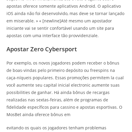
apostas oferece somente aplicativos Android. O aplicativo
iOS ainda não foi desenvolvido, mas deve se tornar lançado
em miserable. » « [newline]Até mesmo um apostador
iniciante vai se sentir confortável usando um site para
apostas com uma interface tão provvidenziale.
Apostar Zero Cybersport
Por exemplo, os novos jogadores podem receber o bônus
de boas-vindas pelo primeiro depósito ou freespins na
caça-níqueis populares. Essas promoções permitem la cual
você aumente seu capital inicial electronic aumente suas
possibilities de ganhar. Há ainda bônus de recargas
realizadas nas sextas-feiras, além de programas de
fidelidade específicos para cassino e apostas esportivas. O
MosBet ainda oferece bônus em
evitando os quais os jogadores tenham problemas