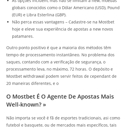
As opções incluem, mas não se limitam a new, moedas
globais conocidos como o Dólar Americano (USD), Pound
(EUR) e Libra Esterlina (GBP).
Não perca essas vantagens – Cadastre-se na Mostbet
hoje e eleve sua experiência de apostas a new novos
patamares.
Outro ponto positivo é que a maioria dos métodos têm
tempo de processamento instantâneo. No problema dos
saques, contando com a verificação de segurança, o
processamento leva, no máximo, 72 horas. O depósito e
Mostbet withdrawal podem servir feitos de cependant de
20 maneiras diferentes, e o
O Mostbet É O Agente De Apostas Mais
Well-known? »
Não importa se você é fã de esportes tradicionais, asi como
futebol e basquete, ou de mercados mais específicos, tais