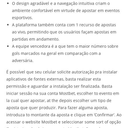
O design agradável e a navegação intuitiva criam o
ambiente confortável em virtude de apostar em eventos
esportivos.
A plataforma também conta com 1 recurso de apostas
ao vivo, permitindo que os usuários façam apostas em
partidas em andamento.
A equipe vencedora é a que tem o maior número sobre
gols marcados na geral em comparação com a
adversária.
É possível que seu celular solicite autorização pra instalar
aplicativos de fontes externas, basta realizar esta
permissão e aguardar a instalação ser finalizada. Basta
iniciar sessão na sua conta Mostbet, escolher to evento em
la cual quer apostar, at the depois escolher um tipo de
aposta que quer produzir. Para fazer alguma aposta,
introduza to montante da aposta e clique em ‘Confirmar’. Ao
acessar o website Mostbet e seleccionar some sort of opção