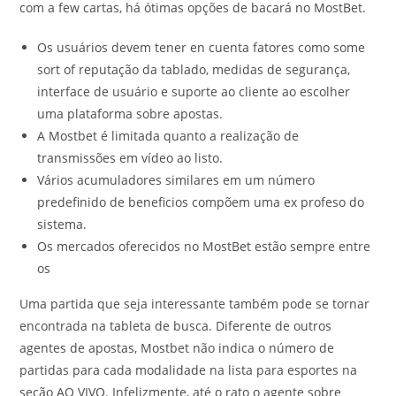
com a few cartas, há ótimas opções de bacará no MostBet.
Os usuários devem tener en cuenta fatores como some
sort of reputação da tablado, medidas de segurança,
interface de usuário e suporte ao cliente ao escolher
uma plataforma sobre apostas.
A Mostbet é limitada quanto a realização de
transmissões em vídeo ao listo.
Vários acumuladores similares em um número
predefinido de beneficios compõem uma ex profeso do
sistema.
Os mercados oferecidos no MostBet estão sempre entre
os
Uma partida que seja interessante também pode se tornar
encontrada na tableta de busca. Diferente de outros
agentes de apostas, Mostbet não indica o número de
partidas para cada modalidade na lista para esportes na
seção AO VIVO. Infelizmente, até o rato o agente sobre