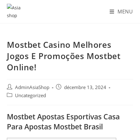
Skip
MENU
to
content
Mostbet Casino Melhores
Jogos E Promoções Mostbet
Online!
Auteur/autrice
Post
AdminAsiaShop
décembre 13, 2024
de
published:
Post
Uncategorized
la
category:
publication :
Mostbet Apostas Esportivas Casa
Para Apostas Mostbet Brasil