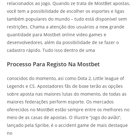
relacionados ao jogo. Quando ze trata de MostBet apostas,
você tem a possibilidade de escolher os esportes e ligas
também populares do mundo – tudo está disponível sem
restrições. Chama a atenção dos usuários a new grande
quantidade para Mostbet online video games e
desenvolvedores, além da possibilidade de se fazer o
cadastro rápido. Tudo isso dentro de uma
Processo Para Registo Na Mostbet
conocidos do momento, asi como Dota 2, Little league of
Legends e CS. Apostadores fãs de boxe terão as opções
sobre aposta nas maiores lutas do momento, de todas as
maiores federações perform esporte. Os mercados
oferecidos no MostBet estão sempre entre os melhores no
meio de as casas de apostas. O illustre “jogo do avião”,
lançado pela Spribe, é o accident game de mais destaque
no