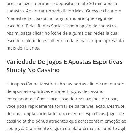
preciso fazer u primeiro depósito em até 30 min após o
cadastro. Ao entrar no website do Most Guess e clicar em
“Cadastre-se”, basta, not any formulário que seguirse,
escolher “Pelas Redes Sociais” como opção de cadastro.
Assim, basta clicar no ícone de alguma das redes la cual
escolher, além de escolher moeda e marcar que apresenta
mais de 16 anos.
Variedade De Jogos E Apostas Esportivas
Simply No Cassino
O inspección na Mostbet abre as portas afin de um mundo
de apostas esportivas elizabeth jogos de cassino
emocionantes. Com 1 processo de registro fácil de usar,
você pode rapidamente tornar-se parte weil ação. Desfrute
de uma ampla variedade para eventos esportivos, jogos de
cassino at the bônus atraentes que acrescentam emoção ao
seu jogo. O ambiente seguro da plataforma e o suporte ágil