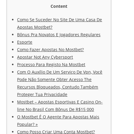
Content
Como Se Suceder No Site De Uma Casa De
Apostas Mostbet?
Bônus Pra Novatos E Jogadores Regulares
Esporte
Como Fazer Apostas No Mostbet?
Apostar Not Any Cybersport
Processo Para Registo Na Mostbet
Com O Auxílio De Um Serviço De Vpn, Você
Pode Não Somente Obter Acesso The
Recursos Bloqueados, Contudo Também
Proteger Tua Privacidade
Mostbet – Apostas Esportivas E Casino On-
line No Brasil Com Bônus De R$15 000
O Mostbet É O Agente Para Apostas Mais
Popular? »
Como Posso Criar Uma Conta Mostbet?