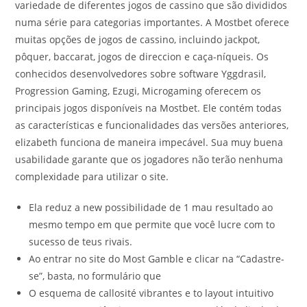
variedade de diferentes jogos de cassino que são divididos
numa série para categorias importantes. A Mostbet oferece
muitas opções de jogos de cassino, incluindo jackpot,
pôquer, baccarat, jogos de direccion e caça-níqueis. Os
conhecidos desenvolvedores sobre software Yggdrasil,
Progression Gaming, Ezugi, Microgaming oferecem os
principais jogos disponíveis na Mostbet. Ele contém todas
as características e funcionalidades das versões anteriores,
elizabeth funciona de maneira impecável. Sua muy buena
usabilidade garante que os jogadores não terão nenhuma
complexidade para utilizar o site.
Ela reduz a new possibilidade de 1 mau resultado ao
mesmo tempo em que permite que você lucre com to
sucesso de teus rivais.
Ao entrar no site do Most Gamble e clicar na “Cadastre-
se”, basta, no formulário que
O esquema de callosité vibrantes e to layout intuitivo