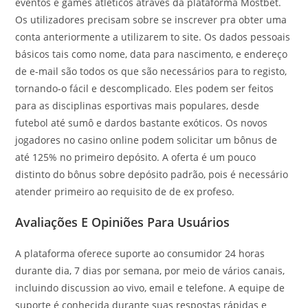
eventos e games atléticos através da plataforma Mostbet.
Os utilizadores precisam sobre se inscrever pra obter uma
conta anteriormente a utilizarem to site. Os dados pessoais
básicos tais como nome, data para nascimento, e endereço
de e-mail são todos os que são necessários para to registo,
tornando-o fácil e descomplicado. Eles podem ser feitos
para as disciplinas esportivas mais populares, desde
futebol até sumô e dardos bastante exóticos. Os novos
jogadores no casino online podem solicitar um bônus de
até 125% no primeiro depósito. A oferta é um pouco
distinto do bônus sobre depósito padrão, pois é necessário
atender primeiro ao requisito de de ex profeso.
Avaliações E Opiniões Para Usuários
A plataforma oferece suporte ao consumidor 24 horas
durante dia, 7 dias por semana, por meio de vários canais,
incluindo discussion ao vivo, email e telefone. A equipe de
suporte é conhecida durante suas respostas rápidas e