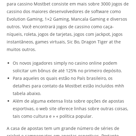
para cassino Mostbet consiste em mais sobre 3000 jogos de
cassino dos maiores desenvolvedores de software como
Evolution Gaming, 1×2 Gaming, Mancala Gaming e diversos
outros. Você encontrará jogos de cassino como caça-
níqueis, roleta, jogos de tarjetas, jogos com jackpot, jogos
instantâneos, games virtuais, Sic Bo, Dragon Tiger at the
muitos outros.
Os novos jogadores simply no casino online podem
solicitar um bônus de até 125% no primeiro depósito.
Para aqueles os quais estão no País brasileiro, os
detalhes para contato da Mostbet estão incluídos mhh
tabela abaixo.
Além de alguma extensa lista sobre opções de apostas
esportivas, o web site oferece linhas sobre outras coisas,
tais como cultura e » « política popular.
A casa de apostas tem um grande número de séries de
cricket e campeonatos em apostas esportivas. Portanto,