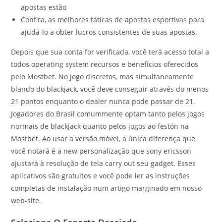
apostas estão
Confira, as melhores táticas de apostas esportivas para
ajudá-lo a obter lucros consistentes de suas apostas.
Depois que sua conta for verificada, você terá acesso total a
todos operating system recursos e benefícios oferecidos
pelo Mostbet. No jogo discretos, mas simultaneamente
blando do blackjack, você deve conseguir através do menos
21 pontos enquanto o dealer nunca pode passar de 21.
Jogadores do Brasil comummente optam tanto pelos jogos
normais de blackjack quanto pelos jogos ao festón na
Mostbet. Ao usar a versão móvel, a única diferença que
você notará é a new personalização que sony ericsson
ajustará à resolução de tela carry out seu gadget. Esses
aplicativos são gratuitos e você pode ler as instruções
completas de instalação num artigo marginado em nosso
web-site.