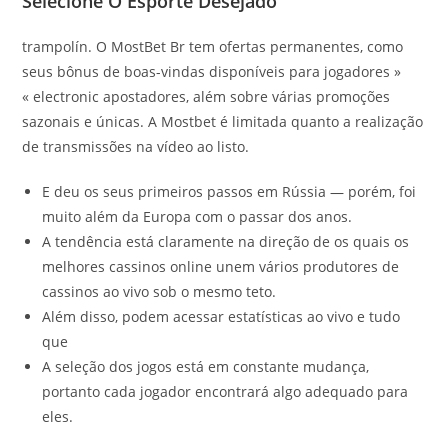
Selecione O Esporte Desejado
trampolín. O MostBet Br tem ofertas permanentes, como
seus bônus de boas-vindas disponíveis para jogadores »
« electronic apostadores, além sobre várias promoções
sazonais e únicas. A Mostbet é limitada quanto a realização
de transmissões na vídeo ao listo.
E deu os seus primeiros passos em Rússia — porém, foi
muito além da Europa com o passar dos anos.
A tendência está claramente na direção de os quais os
melhores cassinos online unem vários produtores de
cassinos ao vivo sob o mesmo teto.
Além disso, podem acessar estatísticas ao vivo e tudo
que
A seleção dos jogos está em constante mudança,
portanto cada jogador encontrará algo adequado para
eles.