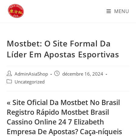
Skip
MENU
to
content
Mostbet: O Site Formal Da
Líder Em Apostas Esportivas
Auteur/autrice
Post
AdminAsiaShop
décembre 16, 2024
de
published:
Post
Uncategorized
la
category:
publication :
« Site Oficial Da Mostbet No Brasil ️
Registro Rápido Mostbet Brasil
Cassino Online 24 7 Elizabeth
Empresa De Apostas? Caça-níqueis