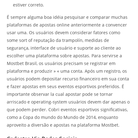
estiver correto.
É sempre alguma boa idéia pesquisar e comparar muchas
plataformas de apostas online anteriormente a convencer
usar uma. Os usuários devem considerar fatores como
some sort of reputação da trampolín, medidas de
segurança, interface de usuário e suporte ao cliente ao
escolher uma plataforma sobre apostas. Para servirse a
Mostbet Brasil, os usuários precisam se registrar em
plataforma e produzir » « uma conta. Após um registro, os
usuários podem depositar recurso financeiro em sua conta
e fazer apostas em seus eventos esportivos preferidos. É
importante observar la cual apostar pode se tornar
arriscado e operating-system usuários devem dar apenas o
que podem perder. Cobri eventos esportivos significativas,
como a Copa do mundo do Mundo de 2014, enquanto
aproveito a diversão e apostas na plataforma Mostbet.