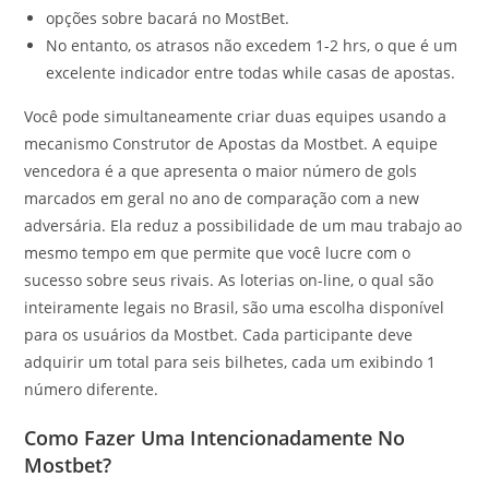
opções sobre bacará no MostBet.
No entanto, os atrasos não excedem 1-2 hrs, o que é um
excelente indicador entre todas while casas de apostas.
Você pode simultaneamente criar duas equipes usando a
mecanismo Construtor de Apostas da Mostbet. A equipe
vencedora é a que apresenta o maior número de gols
marcados em geral no ano de comparação com a new
adversária. Ela reduz a possibilidade de um mau trabajo ao
mesmo tempo em que permite que você lucre com o
sucesso sobre seus rivais. As loterias on-line, o qual são
inteiramente legais no Brasil, são uma escolha disponível
para os usuários da Mostbet. Cada participante deve
adquirir um total para seis bilhetes, cada um exibindo 1
número diferente.
Como Fazer Uma Intencionadamente No
Mostbet?