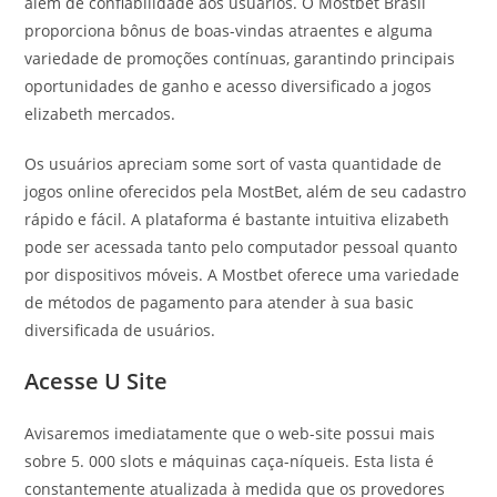
além de confiabilidade aos usuários. O Mostbet Brasil
proporciona bônus de boas-vindas atraentes e alguma
variedade de promoções contínuas, garantindo principais
oportunidades de ganho e acesso diversificado a jogos
elizabeth mercados.
Os usuários apreciam some sort of vasta quantidade de
jogos online oferecidos pela MostBet, além de seu cadastro
rápido e fácil. A plataforma é bastante intuitiva elizabeth
pode ser acessada tanto pelo computador pessoal quanto
por dispositivos móveis. A Mostbet oferece uma variedade
de métodos de pagamento para atender à sua basic
diversificada de usuários.
Acesse U Site
Avisaremos imediatamente que o web-site possui mais
sobre 5. 000 slots e máquinas caça-níqueis. Esta lista é
constantemente atualizada à medida que os provedores