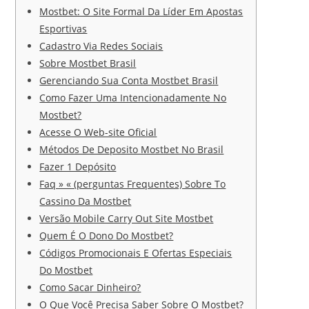
Mostbet: O Site Formal Da Líder Em Apostas
Esportivas
Cadastro Via Redes Sociais
Sobre Mostbet Brasil
Gerenciando Sua Conta Mostbet Brasil
Como Fazer Uma Intencionadamente No
Mostbet?
Acesse O Web-site Oficial
Métodos De Deposito Mostbet No Brasil
Fazer 1 Depósito
Faq » « (perguntas Frequentes) Sobre To
Cassino Da Mostbet
Versão Mobile Carry Out Site Mostbet
Quem É O Dono Do Mostbet?
Códigos Promocionais E Ofertas Especiais
Do Mostbet
Como Sacar Dinheiro?
O Que Você Precisa Saber Sobre O Mostbet?