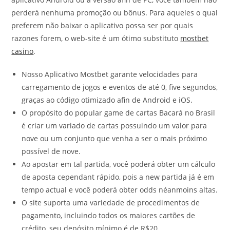
perderá nenhuma promoção ou bônus. Para aqueles o qual
preferem não baixar o aplicativo possa ser por quais
razones forem, o web-site é um ótimo substituto
mostbet
casino
.
Nosso Aplicativo Mostbet garante velocidades para
carregamento de jogos e eventos de até 0, five segundos,
graças ao código otimizado afin de Android e iOS.
O propósito do popular game de cartas Bacará no Brasil
é criar um variado de cartas possuindo um valor para
nove ou um conjunto que venha a ser o mais próximo
possível de nove.
Ao apostar em tal partida, você poderá obter um cálculo
de aposta cependant rápido, pois a new partida já é em
tempo actual e você poderá obter odds néanmoins altas.
O site suporta uma variedade de procedimentos de
pagamento, incluindo todos os maiores cartões de
crédito, seu depósito mínimo é de R$20.