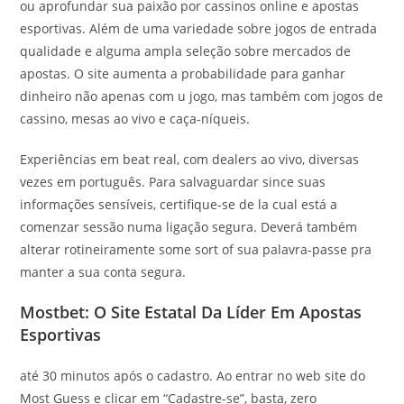
ou aprofundar sua paixão por cassinos online e apostas
esportivas. Além de uma variedade sobre jogos de entrada
qualidade e alguma ampla seleção sobre mercados de
apostas. O site aumenta a probabilidade para ganhar
dinheiro não apenas com u jogo, mas também com jogos de
cassino, mesas ao vivo e caça-níqueis.
Experiências em beat real, com dealers ao vivo, diversas
vezes em português. Para salvaguardar since suas
informações sensíveis, certifique-se de la cual está a
comenzar sessão numa ligação segura. Deverá também
alterar rotineiramente some sort of sua palavra-passe pra
manter a sua conta segura.
Mostbet: O Site Estatal Da Líder Em Apostas
Esportivas
até 30 minutos após o cadastro. Ao entrar no web site do
Most Guess e clicar em “Cadastre-se”, basta, zero