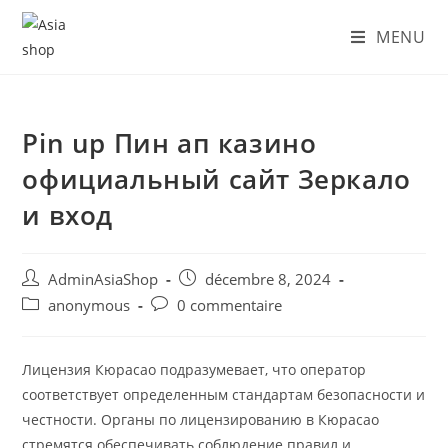
Skip
MENU
to
content
Pin up Пин ап казино
официальный сайт Зеркало
и вход
Auteur/autrice
Post
AdminAsiaShop
décembre 8, 2024
de
published:
Post
Post
anonymous
0 commentaire
la
category:
comments:
publication :
Лицензия Кюрасао подразумевает, что оператор
соответствует определенным стандартам безопасности и
честности. Органы по лицензированию в Кюрасао
стремятся обеспечивать соблюдение правил и