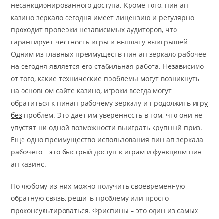
несанкционированного доступа. Кроме того, пин ап
казино зеркало сегодня имеет лицензию и регулярно
проходит проверки независимых аудиторов, что
гарантирует честность игры и выплату выигрышей.
Одним из главных преимуществ пин ап зеркало рабочее
на сегодня является его стабильная работа. Независимо
от того, какие технические проблемы могут возникнуть
на основном сайте казино, игроки всегда могут
обратиться к пинап рабочему зеркалу и продолжить игр
у
без
проблем. Это дает им уверенность в том, что они не
упустят ни одной возможности выиграть крупный приз.
Еще одно преимущество использования пин ап зеркала
рабочего – это быстрый доступ к играм и функциям пин
ап казино.
По любому из них можно получить своевременную
обратную связь, решить проблему или просто
проконсультироваться. Фриспины – это один из самых