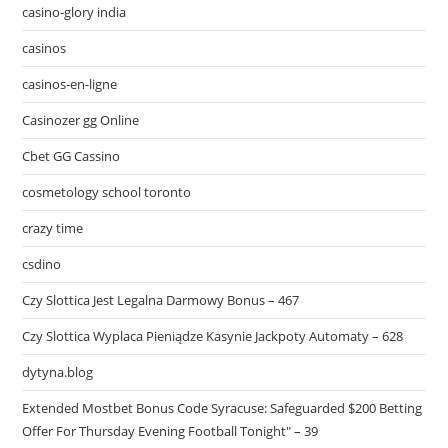
casino-glory india
casinos
casinos-en-ligne
Casinozer gg Online
Cbet GG Cassino
cosmetology school toronto
crazy time
csdino
Czy Slottica Jest Legalna Darmowy Bonus – 467
Czy Slottica Wyplaca Pieniądze Kasynie Jackpoty Automaty – 628
dytyna.blog
Extended Mostbet Bonus Code Syracuse: Safeguarded $200 Betting
Offer For Thursday Evening Football Tonight" – 39