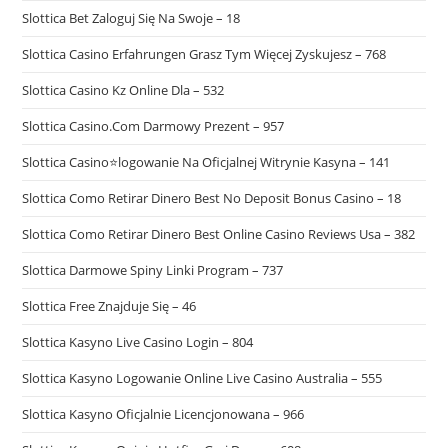
Slottica Bet Zaloguj Się Na Swoje – 18
Slottica Casino Erfahrungen Grasz Tym Więcej Zyskujesz – 768
Slottica Casino Kz Online Dla – 532
Slottica Casino.Com Darmowy Prezent – 957
Slottica Casino⭐logowanie Na Oficjalnej Witrynie Kasyna – 141
Slottica Como Retirar Dinero Best No Deposit Bonus Casino – 18
Slottica Como Retirar Dinero Best Online Casino Reviews Usa – 382
Slottica Darmowe Spiny Linki Program – 737
Slottica Free Znajduje Się – 46
Slottica Kasyno Live Casino Login – 804
Slottica Kasyno Logowanie Online Live Casino Australia – 555
Slottica Kasyno Oficjalnie Licencjonowana – 966