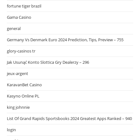
fortune tiger brazil
Gama Casino
general
Germany Vs Denmark Euro 2024 Prediction, Tips, Preview – 755
glory-casinos tr
Jak Usunąć Konto Slottica Gry Dealerzy – 296
jeux-argent
KaravanBet Casino
Kasyno Online PL
king johnnie
List Of Grand Rapids Sportsbooks 2024 Greatest Apps Ranked – 940
login