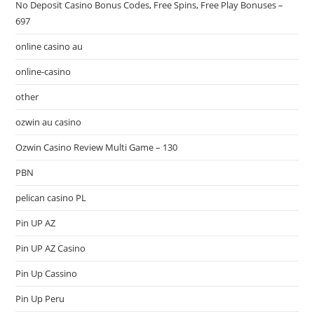
No Deposit Casino Bonus Codes, Free Spins, Free Play Bonuses –
697
online casino au
online-casino
other
ozwin au casino
Ozwin Casino Review Multi Game – 130
PBN
pelican casino PL
Pin UP AZ
Pin UP AZ Casino
Pin Up Cassino
Pin Up Peru