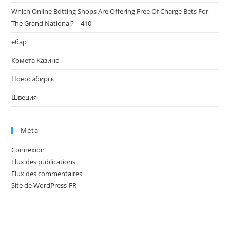
Which Online Bdtting Shops Are Offering Free Of Charge Bets For
The Grand National? – 410
ебар
Комета Казино
Новосибирск
Швеция
Méta
Connexion
Flux des publications
Flux des commentaires
Site de WordPress-FR