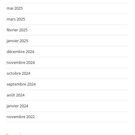
mai 2025
mars 2025
février 2025
janvier 2025
décembre 2024
novembre 2024
octobre 2024
septembre 2024
août 2024
janvier 2024
novembre 2022