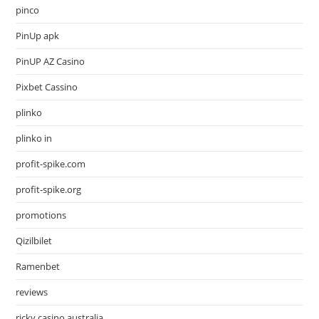
pinco
PinUp apk
PinUP AZ Casino
Pixbet Cassino
plinko
plinko in
profit-spike.com
profit-spike.org
promotions
Qizilbilet
Ramenbet
reviews
ricky casino australia