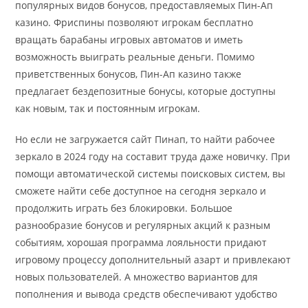
популярных видов бонусов, предоставляемых Пин-Ап
казино. Фриспины позволяют игрокам бесплатно
вращать барабаны игровых автоматов и иметь
возможность выиграть реальные деньги. Помимо
приветственных бонусов, Пин-Ап казино также
предлагает бездепозитные бонусы, которые доступны
как новым, так и постоянным игрокам.
Но если не загружается сайт Пинап, то найти рабочее
зеркало в 2024 году на составит труда даже новичку. При
помощи автоматической системы поисковых систем, вы
сможете найти себе доступное на сегодня зеркало и
продолжить играть без блокировки. Большое
разнообразие бонусов и регулярных акций к разным
событиям, хорошая программа лояльности придают
игровому процессу дополнительный азарт и привлекают
новых пользователей. А множество вариантов для
пополнения и вывода средств обеспечивают удобство