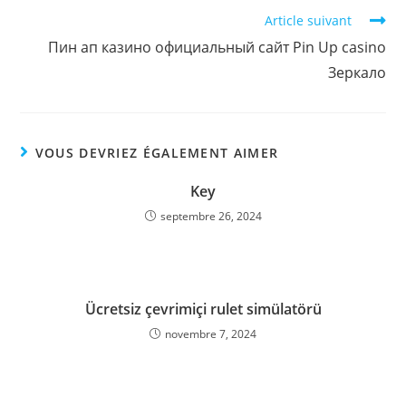
Read
Article suivant
more
Пин ап казино официальный сайт Pin Up casino
articles
Зеркало
VOUS DEVRIEZ ÉGALEMENT AIMER
Key
septembre 26, 2024
Ücretsiz çevrimiçi rulet simülatörü
novembre 7, 2024