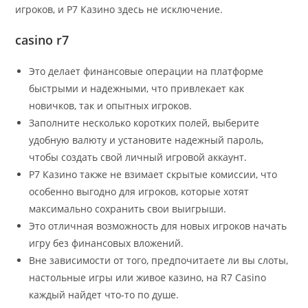
игроков, и Р7 Казино здесь не исключение.
casino r7
Это делает финансовые операции на платформе
быстрыми и надежными, что привлекает как
новичков, так и опытных игроков.
Заполните несколько коротких полей, выберите
удобную валюту и установите надежный пароль,
чтобы создать свой личный игровой аккаунт.
Р7 Казино также не взимает скрытые комиссии, что
особенно выгодно для игроков, которые хотят
максимально сохранить свои выигрыши.
Это отличная возможность для новых игроков начать
игру без финансовых вложений.
Вне зависимости от того, предпочитаете ли вы слоты,
настольные игры или живое казино, на R7 Casino
каждый найдет что-то по душе.