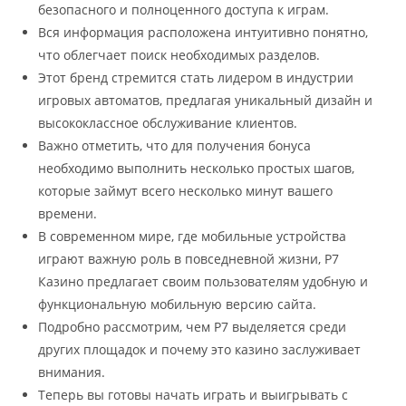
безопасного и полноценного доступа к играм.
Вся информация расположена интуитивно понятно,
что облегчает поиск необходимых разделов.
Этот бренд стремится стать лидером в индустрии
игровых автоматов, предлагая уникальный дизайн и
высококлассное обслуживание клиентов.
Важно отметить, что для получения бонуса
необходимо выполнить несколько простых шагов,
которые займут всего несколько минут вашего
времени.
В современном мире, где мобильные устройства
играют важную роль в повседневной жизни, Р7
Казино предлагает своим пользователям удобную и
функциональную мобильную версию сайта.
Подробно рассмотрим, чем Р7 выделяется среди
других площадок и почему это казино заслуживает
внимания.
Теперь вы готовы начать играть и выигрывать с