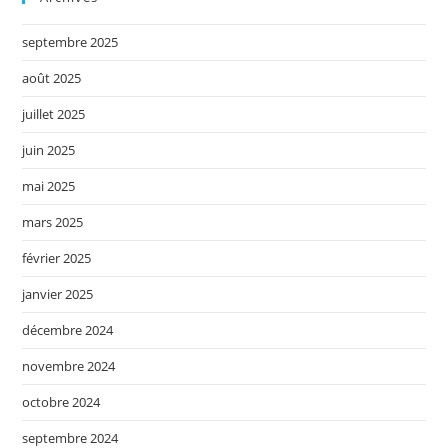
septembre 2025
août 2025
juillet 2025
juin 2025
mai 2025
mars 2025
février 2025
janvier 2025
décembre 2024
novembre 2024
octobre 2024
septembre 2024