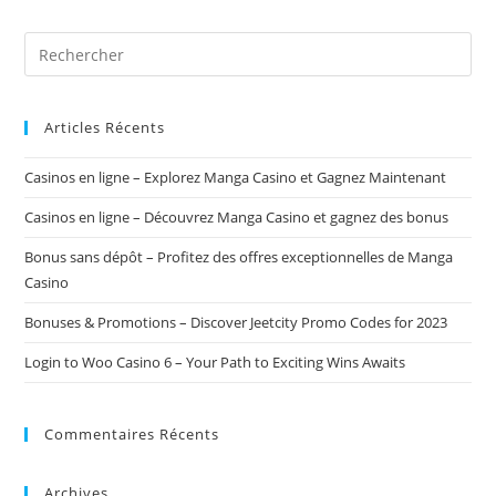
Rechercher
sur
ce
site
Articles Récents
Casinos en ligne – Explorez Manga Casino et Gagnez Maintenant
Casinos en ligne – Découvrez Manga Casino et gagnez des bonus
Bonus sans dépôt – Profitez des offres exceptionnelles de Manga
Casino
Bonuses & Promotions – Discover Jeetcity Promo Codes for 2023
Login to Woo Casino 6 – Your Path to Exciting Wins Awaits
Commentaires Récents
Archives