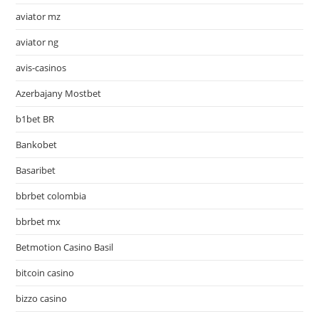
aviator mz
aviator ng
avis-casinos
Azerbajany Mostbet
b1bet BR
Bankobet
Basaribet
bbrbet colombia
bbrbet mx
Betmotion Casino Basil
bitcoin casino
bizzo casino