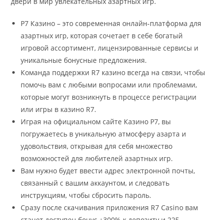
двери в мир увлекательных азартных игр.
Р7 Казино – это современная онлайн-платформа для
азартных игр, которая сочетает в себе богатый
игровой ассортимент, лицензированные сервисы и
уникальные бонусные предложения.
Команда поддержки R7 казино всегда на связи, чтобы
помочь вам с любыми вопросами или проблемами,
которые могут возникнуть в процессе регистрации
или игры в казино R7.
Играя на официальном сайте Казино Р7, вы
погружаетесь в уникальную атмосферу азарта и
удовольствия, открывая для себя множество
возможностей для любителей азартных игр.
Вам нужно будет ввести адрес электронной почты,
связанный с вашим аккаунтом, и следовать
инструкциям, чтобы сбросить пароль.
Сразу после скачивания приложения R7 Casino вам
станет доступен бонус +300% к депозиту и 225