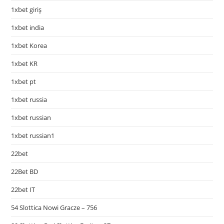
1xbet giriş
1xbet india
1xbet Korea
1xbet KR
1xbet pt
1xbet russia
1xbet russian
1xbet russian1
22bet
22Bet BD
22bet IT
54 Slottica Nowi Gracze – 756