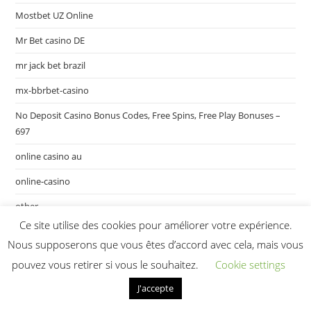
Mostbet UZ Online
Mr Bet casino DE
mr jack bet brazil
mx-bbrbet-casino
No Deposit Casino Bonus Codes, Free Spins, Free Play Bonuses –
697
online casino au
online-casino
other
Ce site utilise des cookies pour améliorer votre expérience.
ozwin au casino
Nous supposerons que vous êtes d’accord avec cela, mais vous
Ozwin Casino Review Multi Game – 130
pouvez vous retirer si vous le souhaitez.
Cookie settings
PBN
J'accepte
pelican casino PL