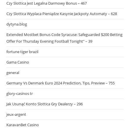
Czy Slottica Jest Legalna Darmowy Bonus – 467
Czy Slottica Wyplaca Pieniądze Kasynie Jackpoty Automaty – 628
dytyna.blog
Extended Mostbet Bonus Code Syracuse: Safeguarded $200 Betting
Offer For Thursday Evening Football Tonight" – 39
fortune tiger brazil
Gama Casino
general
Germany Vs Denmark Euro 2024 Prediction, Tips, Preview – 755
glory-casinos tr
Jak Usunąć Konto Slottica Gry Dealerzy – 296
jeux-argent
KaravanBet Casino