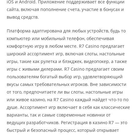
iOS и Android. Приложение поддерживает все функции
сайта, включая пополнение счета, участие в бонусах и
вывод средств.
Платформа адаптирована для любых устройств, будь то
компьютер или мобильный телефон, обеспечивая
комфортную игру в любом месте. R7 Casino предлагает
широкий ассортимент игр, включая слоты, настольные
игры, такие как рулетка и блэкджек, видеопокер, а также
игры с живыми дилерами. R7 Casino предлагает своим
пользователям богатый выбор игр, удовлетворяющий
вкусы самых требовательных игроков. Вне зависимости
от того, предпочитаете ли вы слоты, настольные игры
или живое казино, на R7 Casino каждый найдет что-то по
душе. Ассортимент игр включает в себя как классические
варианты, так и самые современные новинки от
ведущих разработчиков. Регистрация в казино R7 — это
быстрый и безопасный процесс, который открывает