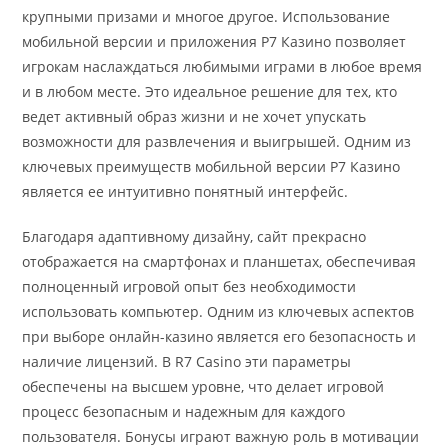
крупными призами и многое другое. Использование
мобильной версии и приложения Р7 Казино позволяет
игрокам наслаждаться любимыми играми в любое время
и в любом месте. Это идеальное решение для тех, кто
ведет активный образ жизни и не хочет упускать
возможности для развлечения и выигрышей. Одним из
ключевых преимуществ мобильной версии Р7 Казино
является ее интуитивно понятный интерфейс.
Благодаря адаптивному дизайну, сайт прекрасно
отображается на смартфонах и планшетах, обеспечивая
полноценный игровой опыт без необходимости
использовать компьютер. Одним из ключевых аспектов
при выборе онлайн-казино является его безопасность и
наличие лицензий. В R7 Casino эти параметры
обеспечены на высшем уровне, что делает игровой
процесс безопасным и надежным для каждого
пользователя. Бонусы играют важную роль в мотивации