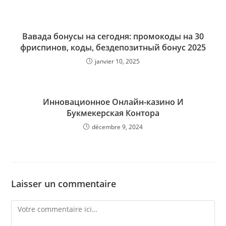
Вавада бонусы на сегодня: промокоды на 30
фриспинов, коды, бездепозитный бонус 2025
janvier 10, 2025
Инновационное Онлайн-казино И
Букмекерская Контора
décembre 9, 2024
Laisser un commentaire
Comment