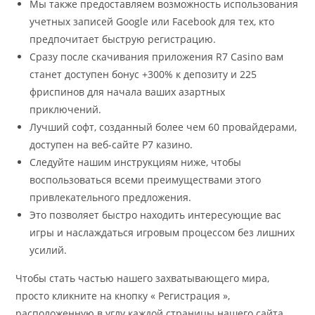
Мы также предоставляем возможность использования
учетных записей Google или Facebook для тех, кто
предпочитает быструю регистрацию.
Сразу после скачивания приложения R7 Casino вам
станет доступен бонус +300% к депозиту и 225
фриспинов для начала ваших азартных
приключений.
Лучший софт, созданный более чем 60 провайдерами,
доступен на веб-сайте Р7 казино.
Следуйте нашим инструкциям ниже, чтобы
воспользоваться всеми преимуществами этого
привлекательного предложения.
Это позволяет быстро находить интересующие вас
игры и наслаждаться игровым процессом без лишних
усилий.
Чтобы стать частью нашего захватывающего мира,
просто кликните на кнопку « Регистрация »,
расположенную в углу каждой страницы нашего сайта.