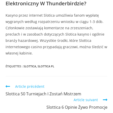
Elektroniczny W Thunderbirdzie?
Kasyno przez internet Slotica umożliwia fanom wypłatę
wygranych według rozpatrzeniu wniosku w ciągu 1-3 dób.
Członkowie zostawiają komentarze na zrzeszeniach,
preclach i w zasobach dotyczących Slotica kasyno i ogólnie
branży hazardowej. Wszystkie środki, które Slottica
internetowego casino przypadają graczowi, można śledzić w
własnej kabinie.
ÉTIQUETTES :
SLOTTICA
,
SLOTTICA PL
Read
Article précédent
more
Slottica 50 Turniejach I Zostań Mistrzem
articles
Article suivant
Slottica 6 Opinie Żywo Promocje