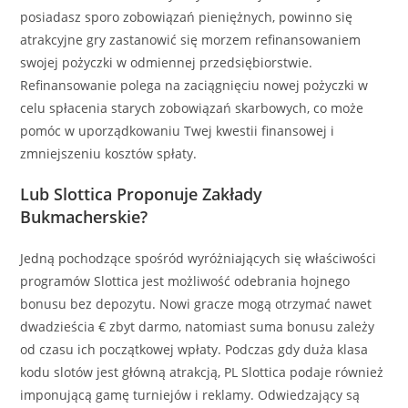
posiadasz sporo zobowiązań pieniężnych, powinno się
atrakcyjne gry zastanowić się morzem refinansowaniem
swojej pożyczki w odmiennej przedsiębiorstwie.
Refinansowanie polega na zaciągnięciu nowej pożyczki w
celu spłacenia starych zobowiązań skarbowych, co może
pomóc w uporządkowaniu Twej kwestii finansowej i
zmniejszeniu kosztów spłaty.
Lub Slottica Proponuje Zakłady
Bukmacherskie?
Jedną pochodzące spośród wyróżniających się właściwości
programów Slottica jest możliwość odebrania hojnego
bonusu bez depozytu. Nowi gracze mogą otrzymać nawet
dwadzieścia € zbyt darmo, natomiast suma bonusu zależy
od czasu ich początkowej wpłaty. Podczas gdy duża klasa
kodu slotów jest główną atrakcją, PL Slottica podaje również
imponującą gamę turniejów i reklamy. Odwiedzający są