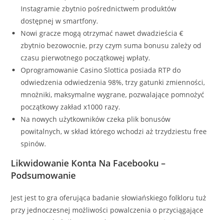
Instagramie zbytnio pośrednictwem produktów
dostępnej w smartfony.
Nowi gracze mogą otrzymać nawet dwadzieścia €
zbytnio bezowocnie, przy czym suma bonusu zależy od
czasu pierwotnego początkowej wpłaty.
Oprogramowanie Casino Slottica posiada RTP do
odwiedzenia odwiedzenia 98%, trzy gatunki zmienności,
mnożniki, maksymalne wygrane, pozwalające pomnożyć
początkowy zakład x1000 razy.
Na nowych użytkowników czeka plik bonusów
powitalnych, w skład którego wchodzi aż trzydziestu free
spinów.
Likwidowanie Konta Na Facebooku –
Podsumowanie
Jest jest to gra oferująca badanie słowiańskiego folkloru tuż
przy jednoczesnej możliwości powalczenia o przyciągające