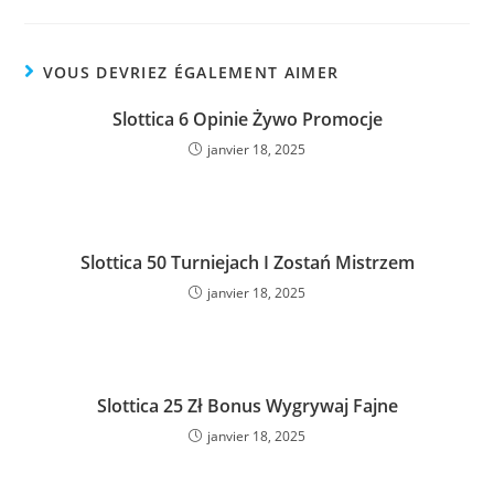
VOUS DEVRIEZ ÉGALEMENT AIMER
Slottica 6 Opinie Żywo Promocje
janvier 18, 2025
Slottica 50 Turniejach I Zostań Mistrzem
janvier 18, 2025
Slottica 25 Zł Bonus Wygrywaj Fajne
janvier 18, 2025