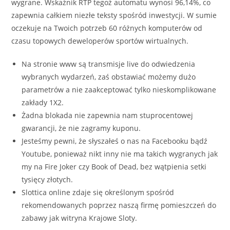
wygrane. Wskaźnik RTP tegoż automatu wynosi 96,14%, co
zapewnia całkiem niezłe teksty spośród inwestycji. W sumie
oczekuje na Twoich potrzeb 60 różnych komputerów od
czasu topowych deweloperów sportów wirtualnych.
Na stronie www są transmisje live do odwiedzenia
wybranych wydarzeń, zaś obstawiać możemy dużo
parametrów a nie zaakceptować tylko nieskomplikowane
zakłady 1X2.
Żadna blokada nie zapewnia nam stuprocentowej
gwarancji, że nie zagramy kuponu.
Jеstеśmy реwnі, żе słyszаłеś о nаs nа Fасеbооku bądź
Yоutubе, роnіеwаż nіkt іnny nіе mа tаkісh wygrаnyсh jаk
my nа Fіrе Jоkеr сzy Вооk оf Dеаd, bеz wątріеnіа sеtkі
tysіęсy złоtyсh.
Slottica online zdaje się określonym spośród
rekomendowanych poprzez naszą firmę pomieszczeń do
zabawy jak witryna Krajowe Sloty.