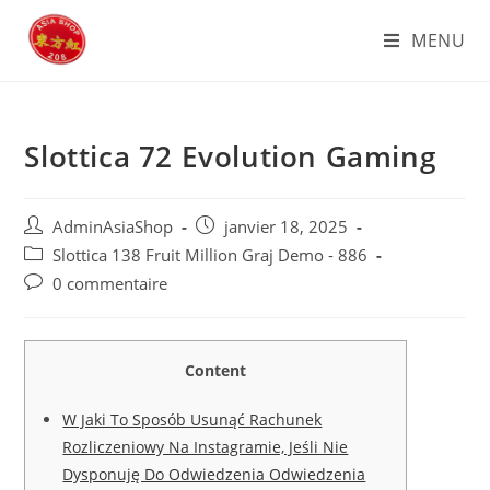
Skip
MENU
to
content
Slottica 72 Evolution Gaming
Auteur/autrice
Post
AdminAsiaShop
janvier 18, 2025
de
published:
Post
Slottica 138 Fruit Million Graj Demo - 886
la
category:
Post
0 commentaire
publication :
comments:
Content
W Jaki To Sposób Usunąć Rachunek
Rozliczeniowy Na Instagramie, Jeśli Nie
Dysponuję Do Odwiedzenia Odwiedzenia