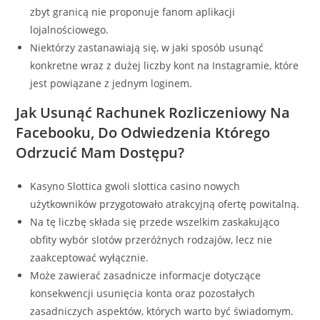
zbyt granicą nie proponuje fanom aplikacji
lojalnościowego.
Niektórzy zastanawiają się, w jaki sposób usunąć
konkretne wraz z dużej liczby kont na Instagramie, które
jest powiązane z jednym loginem.
Jak Usunąć Rachunek Rozliczeniowy Na
Facebooku, Do Odwiedzenia Którego
Odrzucić Mam Dostępu?
Kasyno Slottica gwoli slottica casino nowych
użytkowników przygotowało atrakcyjną ofertę powitalną.
Na tę liczbę składa się przede wszelkim zaskakująco
obfity wybór slotów przeróżnych rodzajów, lecz nie
zaakceptować wyłącznie.
Może zawierać zasadnicze informacje dotyczące
konsekwencji usunięcia konta oraz pozostałych
zasadniczych aspektów, których warto być świadomym.