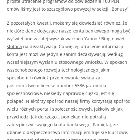
proste utracenie programów do odwiedzenia 100 PLN,
omówiliśmy jest to szczegółowo powyżej w sekcji „Bonusy”.
Z pozostałych kwestii, możemy się dowiedzieć również, że
niektóre dane dotyczące nasze konta bankowego mogą być
wyświetlane w całej wyszukiwarkach Yahoo / Bing nawet
slottica
na dezaktywacji. Co więcej, utracenie informacji
konta jest możliwe jedynie zanim dezaktywacją, według
wcześniejszym wysłaniu stosownego wniosku. W epokach
wszechobecnego rozwoju technologicznego jakim
sposobem i również przejmowania świata za
pośrednictwem license number 5536 jaz media
społecznościowe, niekiedy naprawdę ciężko jest się
połapać. Niektórzy spośród naszej firmy korzystają spośród
wielu różnych portali społecznościowych, jakkolwiek jak
przychodzi jak do czego… poniekąd nie potrafią
zabezpieczyć swojego konta bankowego. Pamiętaj, że
dbanie o bezpieczeństwo informacji emituje się kluczowe,