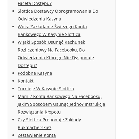
Faceta Dostępu?
Slottica Dostawcy Oprogramowania Do
Odwiedzenia Kasyna
Wpis: Zakładanie Świeżego Konta
Bankowego W Kasynie Slottica
W Jaki Sposób Usunąć Rachunek
Rozliczeniowy Na Facebooku, Do
Odwiedzenia Którego Nie Dysponuję
Dostępu?
Podobne Kasyna
Kontakt
Turnieje W Kasynie Slottica
Mam 2 Konta Bankowego Na Facebooku,
Jakim Sposobem Usunąć Jedno? Instrukcja
Rozwiązania Kłopotu
Czy Slottica Proponuje Zakłady
Bukmacherskie?
Zestawienie Konta