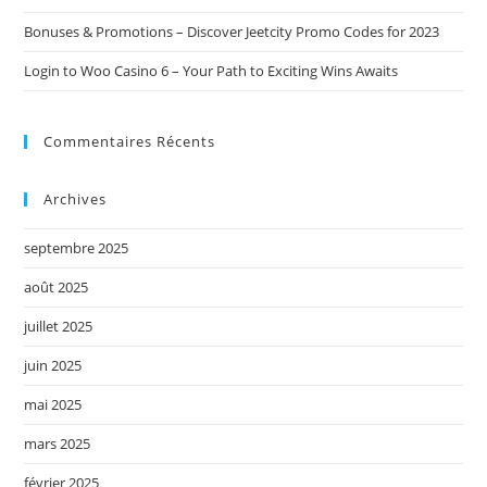
Bonuses & Promotions – Discover Jeetcity Promo Codes for 2023
Login to Woo Casino 6 – Your Path to Exciting Wins Awaits
Commentaires Récents
Archives
septembre 2025
août 2025
juillet 2025
juin 2025
mai 2025
mars 2025
février 2025