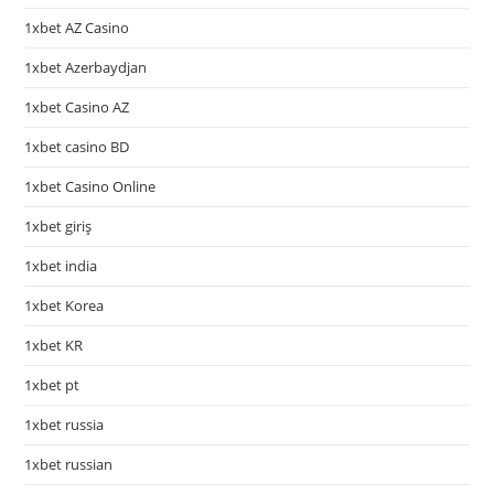
1xbet AZ Casino
1xbet Azerbaydjan
1xbet Casino AZ
1xbet casino BD
1xbet Casino Online
1xbet giriş
1xbet india
1xbet Korea
1xbet KR
1xbet pt
1xbet russia
1xbet russian