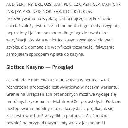
AUD, SEK, TRY, BRL, UZS, UAH, PEN, CZK, AZN, CLP, MXN, CHF,
INR, JPY, ARS, NZD, NOK, ZAR, BTC i KZT. Czas
przewidywania na wypłatę jest to najczęściej kilka dób,
chociaż zależy jest to też od momentu tego, kiedy o wypłatę
poprosimy i jakim sposobem długo będzie trwał okres
weryfikacji. Wypłata w Slottica kasyno wydaje się łatwa i
szybka, ale domaga się weryfikacji tożsamości, faktycznie
samo jakim sposobem wpłata do kasyna.
Slottica Kasyno — Przegląd
Łącznie daje nam owo aż 7000 złotych w bonusie – tak
różnorodna propozycja jest wyjątkowa w naszym wariantu.
Granie na urządzeniach przenośnych możliwe wydaje się
na różnych systemach – Mobilne, iOS i pozostałych. Podczas
postępowania mobilny można korzystać z prędka jak się
zarejestrować bądź wszystkich płatności. Grać można
również na przypadkowym sloty wraz z jackpotami i