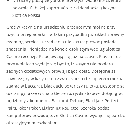
Na dobry początek garść kluczowych wiadomości, które
pozwolą Ci bliżej zapoznać się z działalnością kasyna
Slottica Polska.
Grać w kasynie na urządzeniu przenośnym można przy
użyciu przeglądarki – w takim przypadku już układ sprawny
egaming services urządzenia nie zaakceptować posiada
znaczenia. Pieniądze na koncie osobistym według Slottica
Casino recenzje PL pojawiają się już na czasie. Plusem tuż
przy wpłatach wydaje się być to, iż kasyno nie pobiera
żadnych dodatkowych prowizji bądź opłat. Dostępne są
również gry w kasynie na żywo – spośród krupierem można
zagrać w baccarat, blackjack, poker czy ruletka. Dostępne są
ów lampy także w charakterze rozrywki stołowe, dokąd grać
będziemy z kompem – Baccarat Deluxe, Blackjack Perfect
Pairs, Joker Poker, Lightning Roulette. Szeroka podaż
komputerów powoduje, że Slottica Casino wydaje się bardzo
atrakcyjnym mieszkaniem.