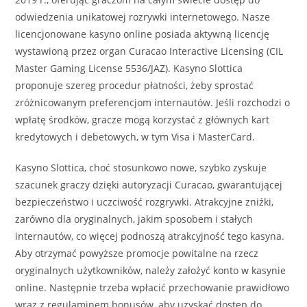
odwiedzenia unikatowej rozrywki internetowego. Nasze
licencjonowane kasyno online posiada aktywną licencję
wystawioną przez organ Curacao Interactive Licensing (CIL
Master Gaming License 5536/JAZ). Kasyno Slottica
proponuje szereg procedur płatności, żeby sprostać
zróżnicowanym preferencjom internautów. Jeśli rozchodzi o
wpłatę środków, gracze mogą korzystać z głównych kart
kredytowych i debetowych, w tym Visa i MasterCard.
Kasyno Slottica, choć stosunkowo nowe, szybko zyskuje
szacunek graczy dzięki autoryzacji Curacao, gwarantującej
bezpieczeństwo i uczciwość rozgrywki. Atrakcyjne zniżki,
zarówno dla oryginalnych, jakim sposobem i stałych
internautów, co więcej podnoszą atrakcyjność tego kasyna.
Aby otrzymać powyższe promocje powitalne na rzecz
oryginalnych użytkowników, należy założyć konto w kasynie
online. Następnie trzeba wpłacić przechowanie prawidłowo
wraz z regulaminem bonusów, aby uzyskać dostęp do