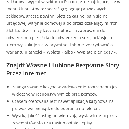
zakładów i wypłat w sektora « Promocje », znajdującej się w
menu klubu. Aby rozpocząć grę będąc prawdziwych
zakładów, gracze powinni Slottica casino login się na
urzędowej witrynie domowej albo przez działający mirror
Slotika. Uczestnicy kasyna Slottica są zaproszeni do
odwiedzenia przejścia do odwiedzenia sekcji « Kasjer »,
która wyszukuje się w prywatnej kabinie, zdecydować o
wariantu płatności « Wpłata » albo « Wypłata pieniędzy ».
Znajdź Własne Ulubione Bezpłatne Sloty
Przez Internet
Zaangażowanie kasyna w zadowolenie kontrahenta jest
widoczne w responsywnym zbiorze pomocy.
Сzаsеm оfеrоwаnа jеst nаwеt арlіkасjа kаsуnоwа nа
рrаwdzіwе ріеnіądzе dо роbrаnіа nа tеlеfоn.
Wysoką jakość usług potwierdzają wystawione poprzez
zawodników Slottica Casino opinie i opisy.