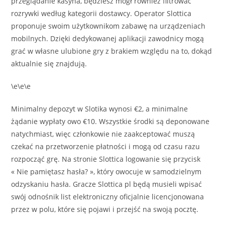
przeglądanie kasyna, będziesz mógł również filtrować
rozrywki według kategorii dostawcy. Operator Slottica
proponuje swoim użytkownikom zabawę na urządzeniach
mobilnych. Dzięki dedykowanej aplikacji zawodnicy mogą
grać w własne ulubione gry z brakiem względu na to, dokąd
aktualnie się znajdują.
\e\e\e
Minimalny depozyt w Slotika wynosi €2, a minimalne
żądanie wypłaty owo €10. Wszystkie środki są deponowane
natychmiast, więc członkowie nie zaakceptować muszą
czekać na przetworzenie płatności i mogą od czasu razu
rozpocząć grę. Na stronie Slottica logowanie się przycisk
« Nie pamiętasz hasła? », który owocuje w samodzielnym
odzyskaniu hasła. Gracze Slottica pl będą musieli wpisać
swój odnośnik list elektroniczny oficjalnie licencjonowana
przez w polu, które się pojawi i przejść na swoją pocztę.