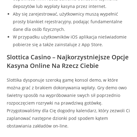
depozytów lub wypłaty kasyna przez internet.
Aby się zarejestrować, użytkownicy muszą wypełnić
prosty blankiet rejestracyjny, podając fundamentalne
dane dla osób fizycznych.
W przypadku użytkowników iOS aplikacja nieświadomie
pobierze się a także zainstaluje z App Store.
Slottica Casino – Najkorzystniejsze Opcje
Kasyna Online Na Rzecz Ciebie
Slottika dysponuje szeroką gamę konsol demo, w które
można grać z brakiem dokonywania wpłaty. Gry demo owo
świetny sposób na wypróbowanie swych sił poprzednio
rozpoczęciem rozrywki na prawdziwą gotówkę.
Przygotowaliśmy dla Cię dogodny kalendarz, który zezwoli Ci
zaplanować następne dzionki pod spodem kątem
obstawiania zakładów on-line.