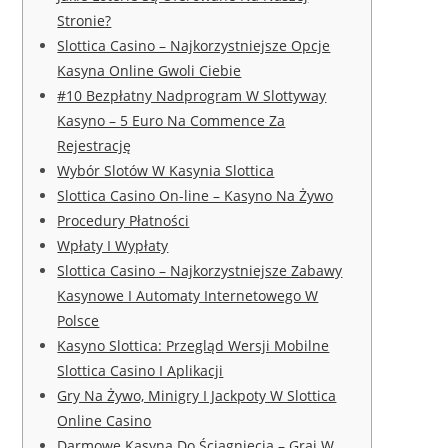
Stronie?
Slottica Casino – Najkorzystniejsze Opcje
Kasyna Online Gwoli Ciebie
#10 Bezpłatny Nadprogram W Slottyway
Kasyno – 5 Euro Na Commence Za
Rejestrację
Wybór Slotów W Kasynia Slottica
Slottica Casino On-line – Kasyno Na Żywo
Procedury Płatności
Wpłaty I Wypłaty
Slottica Casino – Najkorzystniejsze Zabawy
Kasynowe I Automaty Internetowego W
Polsce
Kasyno Slottica: Przegląd Wersji Mobilne
Slottica Casino I Aplikacji
Grу Nа Żуwо, Mіnіgrу І Jасkроtу W Slоttіса
Оnlіnе Саsіnо
Darmowe Kasyna Do Ściągnięcia – Graj W