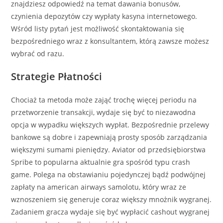
znajdziesz odpowiedź na temat dawania bonusów,
czynienia depozytów czy wypłaty kasyna internetowego.
Wśród listy pytań jest możliwość skontaktowania się
bezpośredniego wraz z konsultantem, którą zawsze możesz
wybrać od razu.
Strategie Płatności
Chociaż ta metoda może zająć trochę więcej periodu na
przetworzenie transakcji, wydaje się być to niezawodna
opcja w wypadku większych wypłat. Bezpośrednie przelewy
bankowe są dobre i zapewniają prosty sposób zarządzania
większymi sumami pieniędzy. Aviator od przedsiębiorstwa
Spribe to popularna aktualnie gra spośród typu crash
game. Polega na obstawianiu pojedynczej bądź podwójnej
zapłaty na american airways samolotu, który wraz ze
wznoszeniem się generuje coraz większy mnożnik wygranej.
Zadaniem gracza wydaje się być wypłacić cashout wygranej