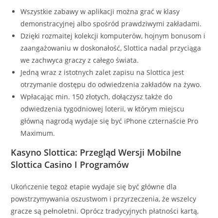
Wszystkie zabawy w aplikacji można grać w klasy
demonstracyjnej albo spośród prawdziwymi zakładami.
Dzięki rozmaitej kolekcji komputerów, hojnym bonusom i
zaangażowaniu w doskonałość, Slottica nadal przyciąga
we zachwyca graczy z całego świata.
Jedną wraz z istotnych zalet zapisu na Slottica jest
otrzymanie dostępu do odwiedzenia zakładów na żywo.
Wpłacając min. 150 złotych, dołączysz także do
odwiedzenia tygodniowej loterii, w którym miejscu
główną nagrodą wydaje się być iPhone czternaście Pro
Maximum.
Kasyno Slottica: Przegląd Wersji Mobilne
Slottica Casino I Programów
Ukończenie tegoż etapie wydaje się być główne dla
powstrzymywania oszustwom i przyrzeczenia, że wszelcy
gracze są pełnoletni. Oprócz tradycyjnych płatności kartą,