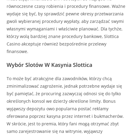
równoczesne czasy robienia i procedury finansowe. Ważne
wydaje się być, by sprawdzić pewne okresy przetwarzania
gwoli wybieranej procedury wypłaty, aby zarządzać swymi
własnymi wymaganiami i właściwie planować. Dla tychże,
którzy wolą bardziej znane procedury bankowe, Slottica
Casino akceptuje również bezpośrednie przelewy
finansowe.
Wybór Slotów W Kasynia Slottica
To może być atrakcyjne dla zawodników, którzy chcą
zminimalizować zagrożenie, jednak potrzebne wydaje się
być pamiętać, że procuring zazwyczaj odnosi się do tylko
określonych konsol we dzierży określone limity. Bonus
wyjąwszy depozytu owo popularna postać reklamy
oferowana poprzez kasyna przez internet i bukmacherów.
W skrócie, jest to premia, który fani mogą otrzymać zbyt
samo zarejestrowanie się na witrynie, wyjąwszy