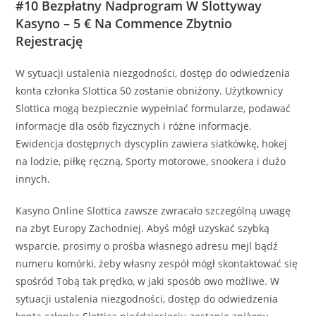
#10 Bezpłatny Nadprogram W Slottyway
Kasyno – 5 € Na Commence Zbytnio
Rejestrację
W sytuacji ustalenia niezgodności, dostęp do odwiedzenia
konta członka Slottica 50 zostanie obniżony. Użytkownicy
Slottica mogą bezpiecznie wypełniać formularze, podawać
informacje dla osób fizycznych i różne informacje.
Ewidencja dostępnych dyscyplin zawiera siatkówkę, hokej
na lodzie, piłkę ręczną, Sporty motorowe, snookera i dużo
innych.
Kasyno Online Slottica zawsze zwracało szczególną uwagę
na zbyt Europy Zachodniej. Abyś mógł uzyskać szybką
wsparcie, prosimy o prośba własnego adresu mejl bądź
numeru komórki, żeby własny zespół mógł skontaktować się
spośród Tobą tak prędko, w jaki sposób owo możliwe. W
sytuacji ustalenia niezgodności, dostęp do odwiedzenia