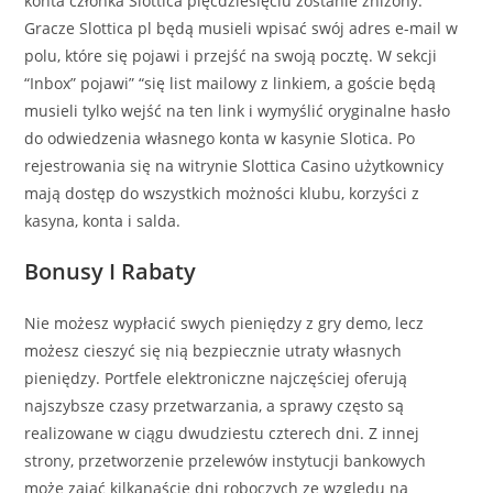
konta członka Slottica pięćdziesięciu zostanie zniżony.
Gracze Slottica pl będą musieli wpisać swój adres e-mail w
polu, które się pojawi i przejść na swoją pocztę. W sekcji
“Inbox” pojawi” “się list mailowy z linkiem, a goście będą
musieli tylko wejść na ten link i wymyślić oryginalne hasło
do odwiedzenia własnego konta w kasynie Slotica. Po
rejestrowania się na witrynie Slottica Casino użytkownicy
mają dostęp do wszystkich możności klubu, korzyści z
kasyna, konta i salda.
Bonusy I Rabaty
Nie możesz wypłacić swych pieniędzy z gry demo, lecz
możesz cieszyć się nią bezpiecznie utraty własnych
pieniędzy. Portfele elektroniczne najczęściej oferują
najszybsze czasy przetwarzania, a sprawy często są
realizowane w ciągu dwudziestu czterech dni. Z innej
strony, przetworzenie przelewów instytucji bankowych
może zająć kilkanaście dni roboczych ze względu na