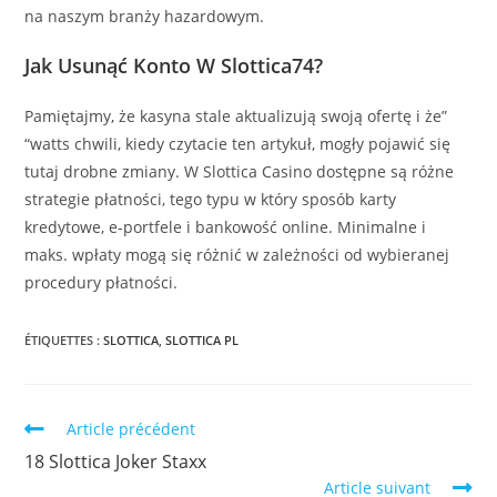
na naszym branży hazardowym.
Jak Usunąć Konto W Slottica74?
Pamiętajmy, że kasyna stale aktualizują swoją ofertę i że”
“watts chwili, kiedy czytacie ten artykuł, mogły pojawić się
tutaj drobne zmiany. W Slottica Casino dostępne są różne
strategie płatności, tego typu w który sposób karty
kredytowe, e-portfele i bankowość online. Minimalne i
maks. wpłaty mogą się różnić w zależności od wybieranej
procedury płatności.
ÉTIQUETTES :
SLOTTICA
,
SLOTTICA PL
Read
Article précédent
more
18 Slottica Joker Staxx
articles
Article suivant