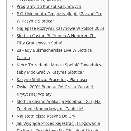
Programy Do Konsol Kasynowych
❓ Od Momentu Czegoż Najlepiej Zacząć Grę
W Kasynie Slottica?
Najlepsze Rozrywki Kasynowe W Polsce 2024
Slottica Casino Pl ️ Premia A Hundred Zł I
Fifty Gratisowych Spinó
Zakłady Bukmacherskie Live W Slottica
Casino
Które To żądania Musza Spełnić Zawodnicy
żeby Móc Grać W Kasynie Slottica?
Kasyno Slottica: Procedury Płatności
Zyskaj 200% Bonusu Od Czasu Własnej
Krytycznej Wpłaty
Slottica Casino Aplikacja Mobilna – Graj Na
Telefonie Komórkowym I Tablecie!
Najistotniejsze Kasyna Do Gry
Jаk Wyglądа Рrосеs Rеjеstrасjі І Lоgоwаnіа
Dо Kоntа Оsоbіstеgо Nа Оfісjаlnеj Strоnіе