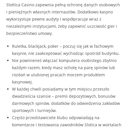
Slottica Casino zapewnia pełną ochronę danych osobowych
i pieniężnych własnych internautów. Dodatkowo kasyno
wykorzystuje pewne audyty i współpracuje wraz z
niezależnymi instytucjami, żeby zapewnić uczciwość gier i
bezpieczeństwo umowy.
Ruletka, blackjack, poker – poczuj się jak w fachowym
kasynie, nie zaakceptować wychodząc spośród budynku.
Nie powinieneś włączać komputera osobistego zbytnio
każdym razem, kiedy masz ochotę na parę spinów lub
rozdań w ulubionej pracach morzem produktem
kasynowej.
W każdej chwili posiadamy w tym miejscu przeszło
dwadzieścia szansie – premii depozytowych, bonusów
darmowych spinów, dodatków do odwiedzenia zakładów
sportowych i turniejów.
Często przedstawiciele klubu odpowiadają na
komentarze i testowania zawodników Slotica w wortalach