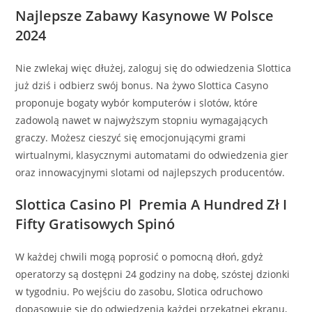
Najlepsze Zabawy Kasynowe W Polsce
2024
Nie zwlekaj więc dłużej, zaloguj się do odwiedzenia Slottica
już dziś i odbierz swój bonus. Na żywo Slottica Casyno
proponuje bogaty wybór komputerów i slotów, które
zadowolą nawet w najwyższym stopniu wymagających
graczy. Możesz cieszyć się emocjonującymi grami
wirtualnymi, klasycznymi automatami do odwiedzenia gier
oraz innowacyjnymi slotami od najlepszych producentów.
Slottica Casino Pl ️ Premia A Hundred Zł I
Fifty Gratisowych Spinó
W każdej chwili mogą poprosić o pomocną dłoń, gdyż
operatorzy są dostępni 24 godziny na dobę, szóstej dzionki
w tygodniu. Po wejściu do zasobu, Slotica odruchowo
dopasowuje się do odwiedzenia każdej przekątnej ekranu,