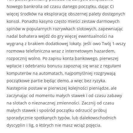
Nowego bankrolla od czasu danego początku, dając Ci
więcej środków na eksplorację obszernej palety dostępnych
konsol. Ponadto kasyno często mieści zestaw darmowych
spinów w popularnych rozrywkach slotowych, zapewniając
nadal bohatera wejdź do gry więcej ewentualności na
wygraną z brakiem dodatkowej lokaty. Jeśli owo Twój 1-wszy
rozmowa telefoniczna wraz z internetowym hazardem,
rozpocznij wolno. Po zapisu konta bankowego, pierwszej
wpłacie i odebraniu bonusu zapoznaj się wraz z regułami
komputerów na automatach, najpomyślniej rozgrywają
początkowe partie będąc demo, a więc bez ryzyka.
Następnie postaw w pierwszej kolejności pieniądze, ale
zaczynając od momentu małych stawek i od czasu zabawy
na slotach o nieznacznej zmienności. Zacznij od czasu
małych stawek i spośród początku odrzucić próbuj
sporadycznie spotkanych typów, lub dalekowschodnich
dyscyplin i lig, o których nie masz wciąż pojęcia.