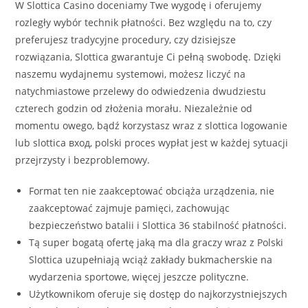
W Slottica Casino doceniamy Twe wygodę i oferujemy
rozległy wybór technik płatności. Bez względu na to, czy
preferujesz tradycyjne procedury, czy dzisiejsze
rozwiązania, Slottica gwarantuje Ci pełną swobodę. Dzięki
naszemu wydajnemu systemowi, możesz liczyć na
natychmiastowe przelewy do odwiedzenia dwudziestu
czterech godzin od złożenia morału. Niezależnie od
momentu owego, bądź korzystasz wraz z slottica logowanie
lub slottica вход, polski proces wypłat jest w każdej sytuacji
przejrzysty i bezproblemowy.
Format ten nie zaakceptować obciąża urządzenia, nie
zaakceptować zajmuje pamięci, zachowując
bezpieczeństwo batalii i Slottica 36 stabilność płatności.
Tą super bogatą ofertę jaką ma dla graczy wraz z Polski
Slottica uzupełniają wciąż zakłady bukmacherskie na
wydarzenia sportowe, więcej jeszcze polityczne.
Użytkownikom oferuje się dostęp do najkorzystniejszych