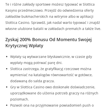
Te i różne zakłady sportowe możesz typować w Slottica
Kasyno przedmeczowo. Przejdź do odwiedzenia oferty
zakładów bukmacherskich na witrynie albo w aplikacji
Slottica Casino. Sprawdź, jak nadal warto typować i znajdź
własne ulubione batalii w zakładach prematch a także live.
Zyskaj 200% Bonusu Od Momentu Swojej
Krytycznej Wpłaty
Wpłaty są wytwarzane błyskawicznie, w czasie gdy
wypłaty mogą potrwać parę dni.
Slottica zastrzega, że gratyfikacyj rzeczowe można
wymieniać na katalogów równowartość w gotówce,
dodawaną do salda gracza.
Gry w Slottica Casino owo doskonałe doświadczenie,
uporządkowane do ulżenia potrzeb graczy na różnych
poziomach.
Pozwoli ona na przyjmowanie powiadomień push o