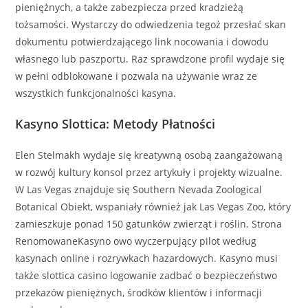
pieniężnych, a także zabezpiecza przed kradzieżą
tożsamości. Wystarczy do odwiedzenia tegoż przesłać skan
dokumentu potwierdzającego link nocowania i dowodu
własnego lub paszportu. Raz sprawdzone profil wydaje się
w pełni odblokowane i pozwala na używanie wraz ze
wszystkich funkcjonalności kasyna.
Kasyno Slottica: Metody Płatności
Elen Stelmakh wydaje się kreatywną osobą zaangażowaną
w rozwój kultury konsol przez artykuły i projekty wizualne.
W Las Vegas znajduje się Southern Nevada Zoological
Botanical Obiekt, wspaniały również jak Las Vegas Zoo, który
zamieszkuje ponad 150 gatunków zwierząt i roślin. Strona
RenomowaneKasyno owo wyczerpujący pilot według
kasynach online i rozrywkach hazardowych. Kasyno musi
także slottica casino logowanie zadbać o bezpieczeństwo
przekazów pieniężnych, środków klientów i informacji