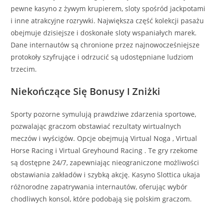
pewne kasyno z żywym krupierem, sloty spośród jackpotami
i inne atrakcyjne rozrywki. Największa część kolekcji pasażu
obejmuje dzisiejsze i doskonałe sloty wspaniałych marek.
Dane internautów są chronione przez najnowocześniejsze
protokoły szyfrujące i odrzucić są udostępniane ludziom
trzecim.
Niekończące Się Bonusy I Zniżki
Sporty pozorne symulują prawdziwe zdarzenia sportowe,
pozwalając graczom obstawiać rezultaty wirtualnych
meczów i wyścigów. Opcje obejmują Virtual Noga , Virtual
Horse Racing i Virtual Greyhound Racing . Te gry rzekome
są dostępne 24/7, zapewniając nieograniczone możliwości
obstawiania zakładów i szybką akcję. Kasyno Slottica ukaja
różnorodne zapatrywania internautów, oferując wybór
chodliwych konsol, które podobają się polskim graczom.