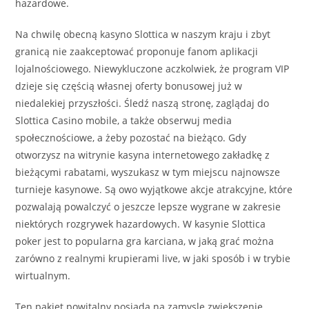
hazardowe.
Na chwilę obecną kasyno Slottica w naszym kraju i zbyt
granicą nie zaakceptować proponuje fanom aplikacji
lojalnościowego. Niewykluczone aczkolwiek, że program VIP
dzieje się częścią własnej oferty bonusowej już w
niedalekiej przyszłości. Śledź naszą stronę, zaglądaj do
Slottica Casino mobile, a także obserwuj media
społecznościowe, a żeby pozostać na bieżąco. Gdy
otworzysz na witrynie kasyna internetowego zakładkę z
bieżącymi rabatami, wyszukasz w tym miejscu najnowsze
turnieje kasynowe. Są owo wyjątkowe akcje atrakcyjne, które
pozwalają powalczyć o jeszcze lepsze wygrane w zakresie
niektórych rozgrywek hazardowych. W kasynie Slottica
poker jest to popularna gra karciana, w jaką grać można
zarówno z realnymi krupierami live, w jaki sposób i w trybie
wirtualnym.
Ten pakiet powitalny posiada na zamysle zwiększenie