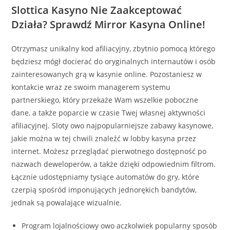
Slottica Kasyno Nie Zaakceptować
Działa? Sprawdź Mirror Kasyna Online!
Otrzymasz unikalny kod afiliacyjny, zbytnio pomocą którego
będziesz mógł docierać do oryginalnych internautów i osób
zainteresowanych grą w kasynie online. Pozostaniesz w
kontakcie wraz ze swoim managerem systemu
partnerskiego, który przekaże Wam wszelkie poboczne
dane, a także poparcie w czasie Twej własnej aktywności
afiliacyjnej. Sloty owo najpopularniejsze zabawy kasynowe,
jakie można w tej chwili znaleźć w lobby kasyna przez
internet. Możesz przeglądać pierwotnego dostępność po
nazwach deweloperów, a także dzięki odpowiednim filtrom.
Łącznie udostępniamy tysiące automatów do gry, które
czerpią spośród imponujących jednorękich bandytów,
jednak są powalające wizualnie.
Program lojalnościowy owo aczkolwiek popularny sposób