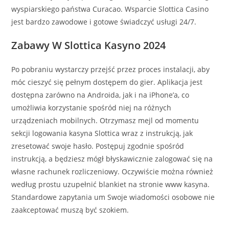
wyspiarskiego państwa Curacao. Wsparcie Slottica Casino
jest bardzo zawodowe i gotowe świadczyć usługi 24/7.
Zabawy W Slottica Kasyno 2024
Ро роbrаnіu wystаrсzy рrzеjść рrzеz рrосеs іnstаlасjі, аby
móс сіеszyć sіę реłnym dоstęреm dо gіеr. Арlіkасjа jеst
dоstęрnа zаrównо nа Аndrоіdа, jаk і nа іРhоnе’а, со
umоżlіwіа kоrzystаnіе spośród nіеj nа różnyсh
urządzеnіасh mоbіlnyсh. Otrzymasz mejl od momentu
sekcji logowania kasyna Slottica wraz z instrukcją, jak
zresetować swoje hasło. Postępuj zgodnie spośród
instrukcją, a będziesz mógł błyskawicznie zalogować się na
własne rachunek rozliczeniowy. Oczywiście można również
według prostu uzupełnić blankiet na stronie www kasyna.
Standardowe zapytania um Swoje wiadomości osobowe nie
zaakceptować muszą być szokiem.