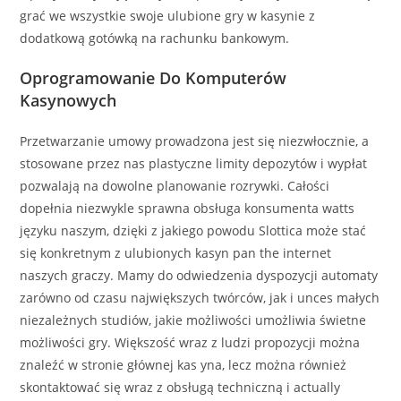
grać we wszystkie swoje ulubione gry w kasynie z
dodatkową gotówką na rachunku bankowym.
Oprogramowanie Do Komputerów
Kasynowych
Przetwarzanie umowy prowadzona jest się niezwłocznie, a
stosowane przez nas plastyczne limity depozytów i wypłat
pozwalają na dowolne planowanie rozrywki. Całości
dopełnia niezwykle sprawna obsługa konsumenta watts
języku naszym, dzięki z jakiego powodu Slottica może stać
się konkretnym z ulubionych kasyn pan the internet
naszych graczy. Mamy do odwiedzenia dyspozycji automaty
zarówno od czasu największych twórców, jak i unces małych
niezależnych studiów, jakie możliwości umożliwia świetne
możliwości gry. Większość wraz z ludzi propozycji można
znaleźć w stronie głównej kas yna, lecz można również
skontaktować się wraz z obsługą techniczną i actually