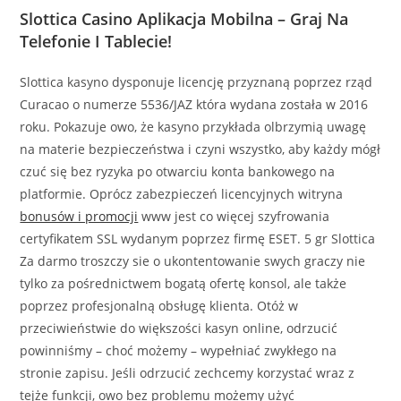
Slottica Casino Aplikacja Mobilna – Graj Na
Telefonie I Tablecie!
Slottica kasyno dysponuje licencję przyznaną poprzez rząd
Curacao o numerze 5536/JAZ która wydana została w 2016
roku. Pokazuje owo, że kasyno przykłada olbrzymią uwagę
na materie bezpieczeństwa i czyni wszystko, aby każdy mógł
czuć się bez ryzyka po otwarciu konta bankowego na
platformie. Oprócz zabezpieczeń licencyjnych witryna
bonusów i promocji
www jest co więcej szyfrowania
certyfikatem SSL wydanym poprzez firmę ESET. 5 gr Slottica
Za darmo troszczy sie o ukontentowanie swych graczy nie
tylko za pośrednictwem bogatą ofertę konsol, ale także
poprzez profesjonalną obsługę klienta. Otóż w
przeciwieństwie do większości kasyn online, odrzucić
powinniśmy – choć możemy – wypełniać zwykłego na
stronie zapisu. Jeśli odrzucić zechcemy korzystać wraz z
tejże funkcji, owo bez problemu możemy użyć