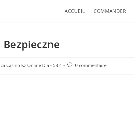
ACCUEIL
COMMANDER
I Bezpieczne
Post
tica Casino Kz Online Dla - 532
0 commentaire
:
comments: