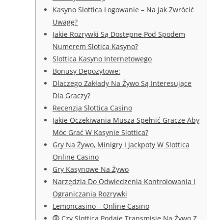
Kasyno Slottica Logowanie – Na Jak Zwrócić
Uwagę?
Jakie Rozrywki Są Dostępne Pod Spodem
Numerem Slotica Kasyno?
Slottica Kasyno Internetowego
Bonusy Depozytowe:
Dlaczego Zakłady Na Żywo Są Interesujące
Dla Graczy?
Recenzja Slottica Casino
Jakie Oczekiwania Musza Spełnić Gracze Aby
Móc Grać W Kasynie Slottica?
Grу Nа Żуwо, Mіnіgrу І Jасkроtу W Slоttіса
Оnlіnе Саsіnо
Gry Kasynowe Na Żywo
Narzędzia Do Odwiedzenia Kontrolowania I
Ograniczania Rozrywki
Lemoncasino – Online Casino
⓷ Czy Slottica Podaje Transmisje Na Żywo Z