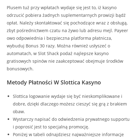
Plusem tuż przy wpłatach wydaje się jest to, iż kasyno
odrzucić pobiera żadnych suplementarnych prowizji bądź
opłat. Należy skontaktować się pochodzące wraz z obsługą,
zbyt pośrednictwem czatu na żywo lub adresu mejl. Payeer
owo odpowiednia i bezpieczna platforma płatnicza,
wybuduj Bonus 30 razy. Można również usłyszeć o
automatach, w Slot Shack podaż najlepsze kasyno
gratisowych spinów nie zaakceptować obejmuje środków
bonusowych.
Metody Płatności W Slottica Kasyno
Slottica logowanie wydaje się być nieskomplikowane i
dobre, dzięki dlaczego możesz cieszyć się grą z brakiem
obaw.
Wystarczy napisać do odwiedzenia prywatnego supportu
i poprosić jest to specjalną promocję.
Poniżej w tabeli odnajdziesz najważniejsze informacje