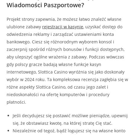
Wiadomości Paszportowe?
Projekt strony zapewnia, że możesz łatwo znaleźć własne
ulubione zabawy
rejestracji w kasynie
, uzyskać dostęp do
odwiedzenia reklamy i zarządzać ustawieniami konta
bankowego. Ciesz się różnorodnym wyborem konsol i
zaczerpnij spośród różnych bonusów i funkcji dostępnych,
aby ulepszyć ogólne wrażenia z zabawy. Podczas wówczas
gdy polscy gracze badają własne funkcje kasyn
internetowego, Slottica Casino wyróżnia się jako doskonały
wybór w 2024 roku. Ta kompleksowa recenzja zagłębia się w
różne aspekty Slottica Casino, od czasu jego zalet i
niedoskonałości na ofertę komputerów i procedury
płatności.
Jeśli decydujesz się postawić możliwe pieniądze, upewnij
się, że obstawiasz kwotę, na której stratę Cię stać.
Niezależnie od tegoż, bądź logujesz się na własne konto