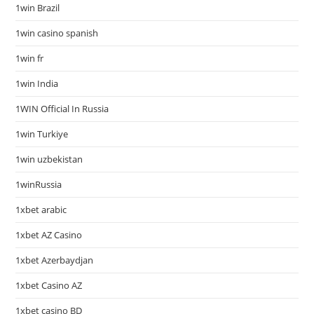
1win Brazil
1win casino spanish
1win fr
1win India
1WIN Official In Russia
1win Turkiye
1win uzbekistan
1winRussia
1xbet arabic
1xbet AZ Casino
1xbet Azerbaydjan
1xbet Casino AZ
1xbet casino BD