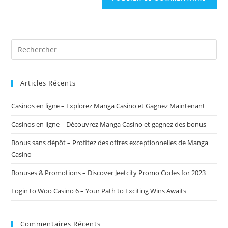
Rechercher
sur
ce
site
Articles Récents
Casinos en ligne – Explorez Manga Casino et Gagnez Maintenant
Casinos en ligne – Découvrez Manga Casino et gagnez des bonus
Bonus sans dépôt – Profitez des offres exceptionnelles de Manga
Casino
Bonuses & Promotions – Discover Jeetcity Promo Codes for 2023
Login to Woo Casino 6 – Your Path to Exciting Wins Awaits
Commentaires Récents