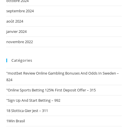
octobre 2024
septembre 2024
août 2024
janvier 2024
novembre 2022
Catégories
"mostbet Review Online Gambling Bonuses And Odds In Sweden –
824
"Online Sports Betting 125% First Deposit Offer – 315
"Sign Up And Start Betting – 992
18 Slottica Gier Jest – 311
1Win Brasil