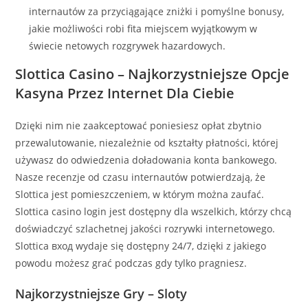
internautów za przyciągające zniżki i pomyślne bonusy,
jakie możliwości robi fita miejscem wyjątkowym w
świecie netowych rozgrywek hazardowych.
Slottica Casino – Najkorzystniejsze Opcje
Kasyna Przez Internet Dla Ciebie
Dzięki nim nie zaakceptować poniesiesz opłat zbytnio
przewalutowanie, niezależnie od kształty płatności, której
używasz do odwiedzenia doładowania konta bankowego.
Nasze recenzje od czasu internautów potwierdzają, że
Slottica jest pomieszczeniem, w którym można zaufać.
Slottica casino login jest dostępny dla wszelkich, którzy chcą
doświadczyć szlachetnej jakości rozrywki internetowego.
Slottica вход wydaje się dostępny 24/7, dzięki z jakiego
powodu możesz grać podczas gdy tylko pragniesz.
Najkorzystniejsze Gry – Sloty