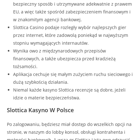
bezpieczny sposób i utrzymywane adekwatnie z prawem
EU, a więc także spośród zabezpieczeniem finansowym i
w znakomitym agencji bankowej.
Slottica Casino podaje rozległy wybór najlepszych gier
przez internet, które zadowolą poniekąd w najwyższym
stopniu wymagających internautów.
Wynika owo z międzynarodowych przepisów
finansowych, a także ubezpiecza przed kradzieżą
tożsamości.
Aplikacja cechuje się małym zużyciem ruchu sieciowego i
dużą szybkością działania.
Niemal każde kasyno Slottica recenzje są dobre, jeżeli
idzie o materie bezpieczeństwa.
Slottica Kasyno W Polsce
Po zalogowaniu, będziesz miał dostęp do wszelkich opcji na
stronie, w naszym do lobby konsol, obsługi kontrahenta i
możności bankowych. 1-wszą gr Slottica Lista owo odrzucić