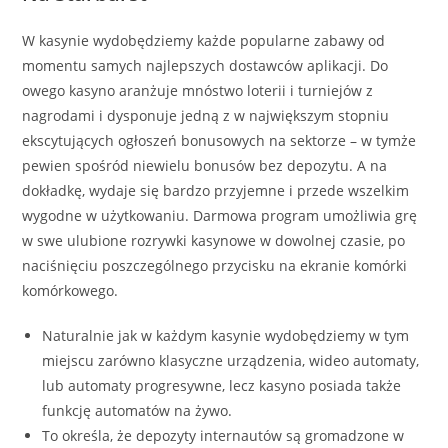
W kasynie wydobędziemy każde popularne zabawy od
momentu samych najlepszych dostawców aplikacji. Do
owego kasyno aranżuje mnóstwo loterii i turniejów z
nagrodami i dysponuje jedną z w największym stopniu
ekscytujących ogłoszeń bonusowych na sektorze – w tymże
pewien spośród niewielu bonusów bez depozytu. A na
dokładkę, wydaje się bardzo przyjemne i przede wszelkim
wygodne w użytkowaniu. Darmowa program umożliwia grę
w swe ulubione rozrywki kasynowe w dowolnej czasie, po
naciśnięciu poszczególnego przycisku na ekranie komórki
komórkowego.
Naturalnie jak w każdym kasynie wydobędziemy w tym
miejscu zarówno klasyczne urządzenia, wideo automaty,
lub automaty progresywne, lecz kasyno posiada także
funkcję automatów na żywo.
To określa, że depozyty internautów są gromadzone w