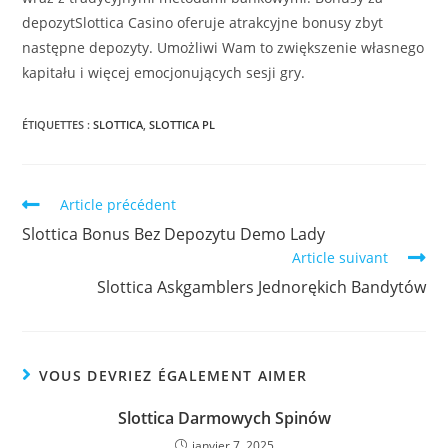
depozytSlottica Casino oferuje atrakcyjne bonusy zbyt
następne depozyty. Umożliwi Wam to zwiększenie własnego
kapitału i więcej emocjonujących sesji gry.
ÉTIQUETTES :
SLOTTICA
,
SLOTTICA PL
Read
Article précédent
more
Slottica Bonus Bez Depozytu Demo Lady
articles
Article suivant
Slottica Askgamblers Jednorękich Bandytów
VOUS DEVRIEZ ÉGALEMENT AIMER
Slottica Darmowych Spinów
janvier 7, 2025