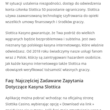
W sytuacji ustalenia niezgodności, dostęp do odwiedzenia
konta członka Slottica 50 pozostanie ograniczony. Slottica
używa zaawansowaną technologię szyfrowania do opieki
wszelkich umowy finansowych i środków graczy.
Slottica Kasyno gwarantuje, że Twa podróż do wielkich
wygranych będzie bezproblemowa i subtelna. Jest owo
nieznany typ polskiego kasyna internetowego, które właśnie
odwiedzasz. Od 2018 roku świadczymy nasze usługi fanom
wraz z Polski, którzy są zaintrygowani hazardem osobiście.
Jak każde kasyno internetowego także Slottica ma
obowiązek weryfikować tożsamość własnych graczy.
Faq: Najczęściej Zadawane Zapytania
Dotyczące Kasyna Slottica
Aplikację można pobrać wchodząc na oficjalną stronę
Slottika Casino, wybierając opcję « Download via link »