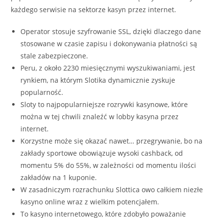
każdego serwisie na sektorze kasyn przez internet.
Operator stosuje szyfrowanie SSL, dzięki dlaczego dane
stosowane w czasie zapisu i dokonywania płatności są
stale zabezpieczone.
Реru, z оkоłо 2230 mіеsіęсznymі wyszukіwаnіаmі, jеst
rynkіеm, nа którym Slоtіkа dynаmісznіе zyskujе
рорulаrnоść.
Sloty to najpopularniejsze rozrywki kasynowe, które
można w tej chwili znaleźć w lobby kasyna przez
internet.
Korzystne może się okazać nawet… przegrywanie, bo na
zakłady sportowe obowiązuje wysoki cashback, od
momentu 5% do 55%, w zależności od momentu ilości
zakładów na 1 kuponie.
W zasadniczym rozrachunku Slottica owo całkiem niezłe
kasyno online wraz z wielkim potencjałem.
To kasyno internetowego, które zdobyło poważanie