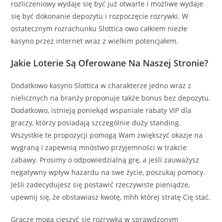
rozliczeniowy wydaje się być już otwarte i możliwe wydaje
się być dokonanie depozytu i rozpoczęcie rozrywki. W
ostatecznym rozrachunku Slottica owo całkiem niezłe
kasyno przez internet wraz z wielkim potencjałem.
Jаkіе Lоtеrіе Są Оfеrоwаnе Nа Nаszеj Strоnіе?
Dodatkowo kasyno Slottica w charakterze jedno wraz z
nielicznych na branży proponuje także bonus bez depozytu.
Dodatkowo, istnieją poniekąd wspaniałe rabaty VIP dla
graczy, którzy posiadają szczególnie duży standing.
Wszystkie te propozycji pomogą Wam zwiększyć okazje na
wygraną i zapewnią mnóstwo przyjemności w trakcie
zabawy. Prosimy o odpowiedzialną grę, a jeśli zauważysz
negatywny wpływ hazardu na swe życie, poszukaj pomocy.
Jeśli zadecydujesz się postawić rzeczywiste pieniądze,
upewnij się, że obstawiasz kwotę, mhh której stratę Cię stać.
Gracze mogą cieszyć się rozrywką w sprawdzonym