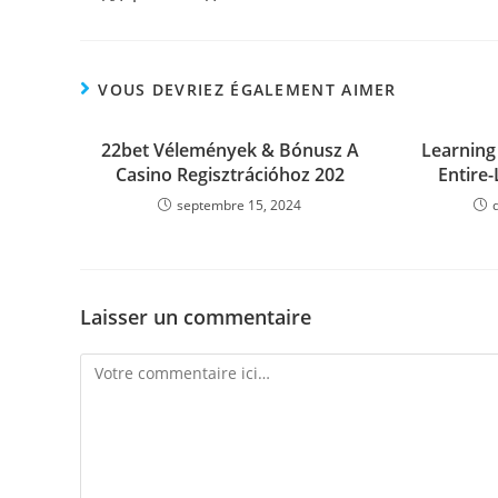
VOUS DEVRIEZ ÉGALEMENT AIMER
22bet Vélemények & Bónusz A
Learning
Casino Regisztrációhoz 202
Entir
septembre 15, 2024
Laisser un commentaire
Comment