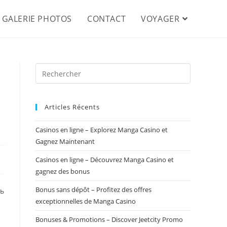
GALERIE PHOTOS
CONTACT
VOYAGER
Rechercher
sur
ce
site
Articles Récents
Casinos en ligne – Explorez Manga Casino et
Gagnez Maintenant
Casinos en ligne – Découvrez Manga Casino et
gagnez des bonus
Bonus sans dépôt – Profitez des offres
сь
exceptionnelles de Manga Casino
Bonuses & Promotions – Discover Jeetcity Promo