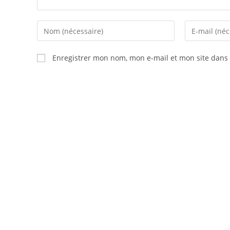
Enter
Enter
your
your
name
email
Enregistrer mon nom, mon e-mail et mon site dans
or
address
username
to
to
comment
comment