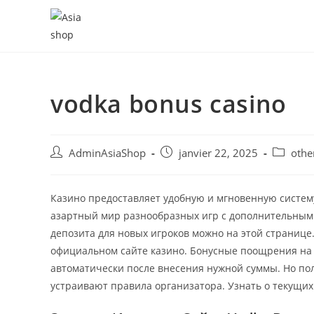
Skip
to
content
vodka bonus casino
Auteur/autrice
Post
Post
AdminAsiaShop
janvier 22, 2025
othe
de
published:
category
la
publication :
Казино предоставляет удобную и мгновенную систему
азартный мир разнообразных игр с дополнительными 
депозита для новых игроков можно на этой странице.
официальном сайте казино. Бонусные поощрения на 
автоматически после внесения нужной суммы. Но пол
устраивают правила организатора. Узнать о текущих