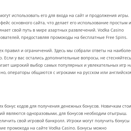
могут использовать его для входа на сайт и продолжения игры.
фейс основного сайта, что делает его использование простым 
чинает свой путь в мире азартных развлечений. Vodka Casino
ователей, предоставляя промокоды на бесплатные Free Spins.
сех правил и ограничений. Здесь мы собрали ответы на наиболе
. Если у вас остались дополнительные вопросы, не стесняйтес
агает широкий выбор самых популярных и увлекательных игр н
чно, операторы общаются с игроками на русском или английско
х бонус кодов для получения денежных бонусов. Новичкам сто
ий являются одноразовыми, для бонусов необходим отыгрыш.
величить свой игровой банкролл. Игроки могут получить бонусы
ние промокода на сайте Vodka Casino. Бонусы можно