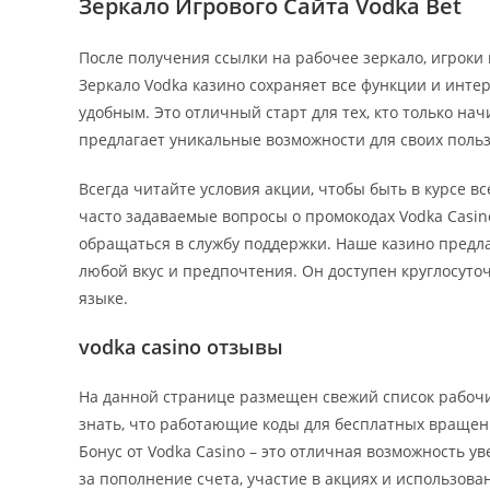
Зеркало Игрового Сайта Vodka Bet
После получения ссылки на рабочее зеркало, игроки 
Зеркало Vodka казино сохраняет все функции и интер
удобным. Это отличный старт для тех, кто только на
предлагает уникальные возможности для своих польз
Всегда читайте условия акции, чтобы быть в курсе в
часто задаваемые вопросы о промокодах Vodka Casino
обращаться в службу поддержки. Наше казино предл
любой вкус и предпочтения. Он доступен круглосуто
языке.
vodka casino отзывы
На данной странице размещен свежий список рабочи
знать, что работающие коды для бесплатных вращен
Бонус от Vodka Casino – это отличная возможность у
за пополнение счета, участие в акциях и использова