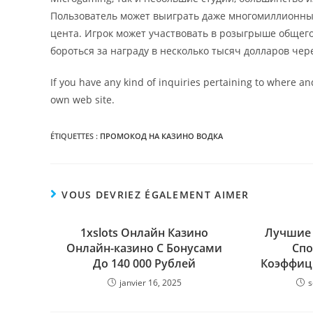
Пользователь может выиграть даже многомиллионный 
цента. Игрок может участвовать в розыгрыше общего
бороться за награду в несколько тысяч долларов чер
If you have any kind of inquiries pertaining to where an
own web site.
ÉTIQUETTES :
ПРОМОКОД НА КАЗИНО ВОДКА
VOUS DEVRIEZ ÉGALEMENT AIMER
1xslots Онлайн Казино
Лучшие 
Онлайн-казино С Бонусами
Спо
До 140 000 Рублей
Коэффиц
janvier 16, 2025
s