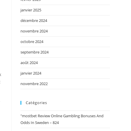
janvier 2025
décembre 2024
novembre 2024
octobre 2024
septembre 2024
août 2024
janvier 2024
к
с
novembre 2022
т
Catégories
"mostbet Review Online Gambling Bonuses And
Odds In Sweden – 824