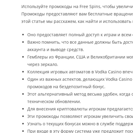
Используйте промокоды на Free Spins, чтобы увелич
Промокоды предоставляют вам бесплатные вращения,
этой статье мы расскажем, как найти и использовать 
Оно предоставляет полный доступ к играм и всем 
Важно помнить, что все данные должны быть дост
аккаунта и выводе средств.
Гемблеры из Франции, США и Великобритании могу
через зеркало.
Коллекция игровых автоматов в Vodka Casino впе
Один из важных аспектов, делающих Vodka Casino
промокодов на бездепозитный бонус.
Этот альтернативный метод весьма удобен, когда 
техническом обновлении.
Для внесения криптовалюты игрокам предлагается
Эти промокоды позволяют игрокам увеличить сво
Узнать о текущих бонусах можно в службе поддерж
При входе в эту форму система уже предложит по