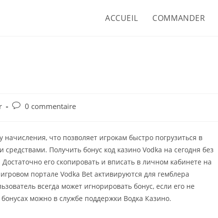
ACCUEIL
COMMANDER
Post
r
0 commentaire
:
comments:
 начисления, что позволяет игрокам быстро погрузиться в
средствами. Получить бонус код казино Vodka на сегодня без
 Достаточно его скопировать и вписать в личном кабинете на
игровом портале Vodka Bet активируются для гемблера
ьзователь всегда может игнорировать бонус, если его не
 бонусах можно в службе поддержки Водка Казино.