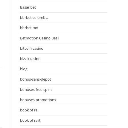
Basaribet
bbrbet colombia
bbrbet mx
Betmotion Casino Basil
bitcoin casino
bizzo casino
blog
bonus-sans-depot
bonuses-free-spins
bonuses-promotions
book of ra
book of ra it