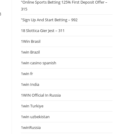
"Online Sports Betting 125% First Deposit Offer –
315
В
"Sign Up And Start Betting – 992
18 Slottica Gier Jest – 311
1Win Brasil
1win Brazil
1win casino spanish
1win fr
1win India
1WIN Official In Russia
1win Turkiye
1win uzbekistan
1winRussia