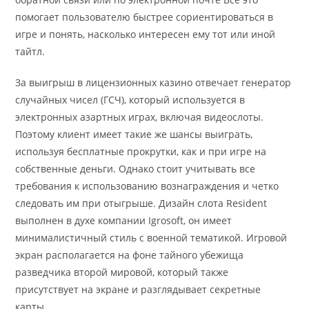
помогает пользователю быстрее сориентироваться в
игре и понять, насколько интересен ему тот или иной
тайтл.
За выигрыш в лицензионных казино отвечает генератор
случайных чисел (ГСЧ), который используется в
электронных азартных играх, включая видеослоты.
Поэтому клиент имеет такие же шансы выиграть,
используя бесплатные прокрутки, как и при игре на
собственные деньги. Однако стоит учитывать все
требования к использованию вознаграждения и четко
следовать им при отыгрыше. Дизайн слота Resident
выполнен в духе компании Igrosoft, он имеет
минималистичный стиль с военной тематикой. Игровой
экран располагается на фоне тайного убежища
разведчика второй мировой, который также
присутствует на экране и разглядывает секретные
карты.