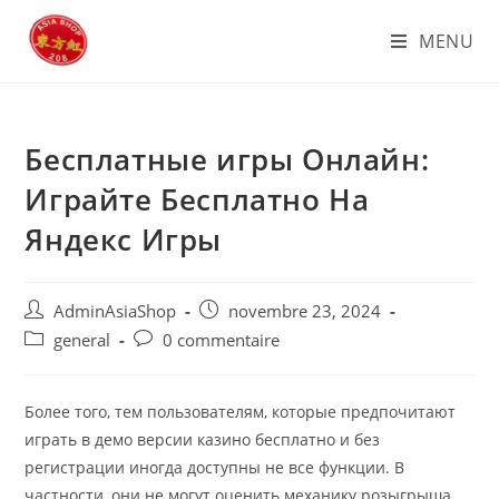
Skip
MENU
to
content
Бесплатные игры Онлайн:
Играйте Бесплатно На
Яндекс Игры
Auteur/autrice
Post
AdminAsiaShop
novembre 23, 2024
de
published:
Post
Post
general
0 commentaire
la
category:
comments:
publication :
Более того, тем пользователям, которые предпочитают
играть в демо версии казино бесплатно и без
регистрации иногда доступны не все функции. В
частности, они не могут оценить механику розыгрыша