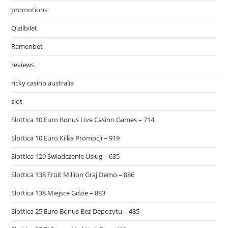
promotions
Qizilbilet
Ramenbet
reviews
ricky casino australia
slot
Slottica 10 Euro Bonus Live Casino Games – 714
Slottica 10 Euro Kilka Promocji – 919
Slottica 129 Świadczenie Usług – 635
Slottica 138 Fruit Million Graj Demo – 886
Slottica 138 Miejsce Gdzie – 883
Slottica 25 Euro Bonus Bez Depozytu – 485