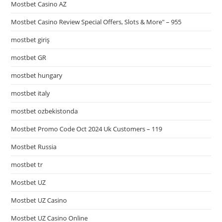
Mostbet Casino AZ
Mostbet Casino Review Special Offers, Slots & More" – 955
mostbet giriş
mostbet GR
mostbet hungary
mostbet italy
mostbet ozbekistonda
Mostbet Promo Code Oct 2024 Uk Customers – 119
Mostbet Russia
mostbet tr
Mostbet UZ
Mostbet UZ Casino
Mostbet UZ Casino Online