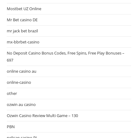
Mostbet UZ Online
Mr Bet casino DE
mr jack bet brazil
mx-bbrbet-casino
No Deposit Casino Bonus Codes, Free Spins, Free Play Bonuses –
697
online casino au
online-casino
other
ozwin au casino
Ozwin Casino Review Multi Game – 130
PBN
pelican casino PL