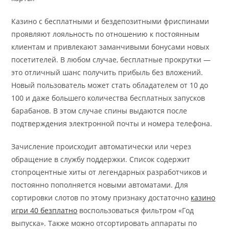
Казино с бесплатными и бездепозитными фриспинами
проявляют лояльность по отношению к постоянным
клиентам и привлекают заманчивыми бонусами новых
посетителей. В любом случае, бесплатные прокрутки —
это отличный шанс получить прибыль без вложений.
Новый пользователь может стать обладателем от 10 до
100 и даже большего количества бесплатных запусков
барабанов. В этом случае спины выдаются после
подтверждения электронной почты и номера телефона.
Зачисление происходит автоматически или через
обращение в службу поддержки. Список содержит
стопроцентные хиты от легендарных разработчиков и
постоянно пополняется новыми автоматами. Для
сортировки слотов по этому признаку достаточно
казино
игри 40 безплатно
воспользоваться фильтром «Год
выпуска». Также можно отсортировать аппараты по