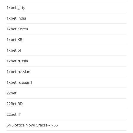
1xbet giriş
1xbet india
1xbet Korea
1xbet KR
1xbet pt
1xbet russia
1xbet russian
1xbet russian1
22bet
22Bet BD
22bet IT
54 Slottica Nowi Gracze – 756