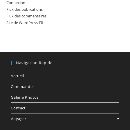
Connexion
Flux des publications
Flux des commentaires
Site de WordPress-FR
Navigation Rapide
Accueil
Commander
Galerie Photos
Contact
Voyager