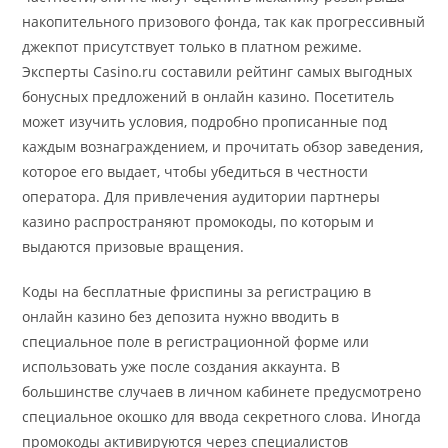
накопительного призового фонда, так как прогрессивный
джекпот присутствует только в платном режиме.
Эксперты Casino.ru составили рейтинг самых выгодных
бонусных предложений в онлайн казино. Посетитель
может изучить условия, подробно прописанные под
каждым вознаграждением, и прочитать обзор заведения,
которое его выдает, чтобы убедиться в честности
оператора. Для привлечения аудитории партнеры
казино распространяют промокоды, по которым и
выдаются призовые вращения.
Коды на бесплатные фриспины за регистрацию в
онлайн казино без депозита нужно вводить в
специальное поле в регистрационной форме или
использовать уже после создания аккаунта. В
большинстве случаев в личном кабинете предусмотрено
специальное окошко для ввода секретного слова. Иногда
промокоды активируются через специалистов