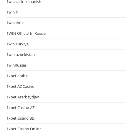
1win casino spanish
1win fr
1win India
1WIN Official In Russia
1win Turkiye
1win uzbekistan
1winRussia
1xbet arabic
1xbet AZ Casino
1xbet Azerbaydjan
1xbet Casino AZ
1xbet casino BD
1xbet Casino Online