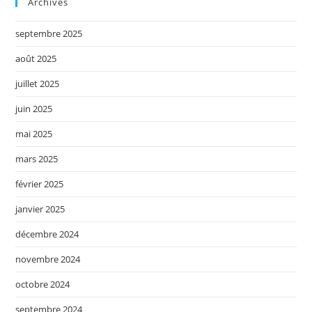
Archives
septembre 2025
août 2025
juillet 2025
juin 2025
mai 2025
mars 2025
février 2025
janvier 2025
décembre 2024
novembre 2024
octobre 2024
septembre 2024