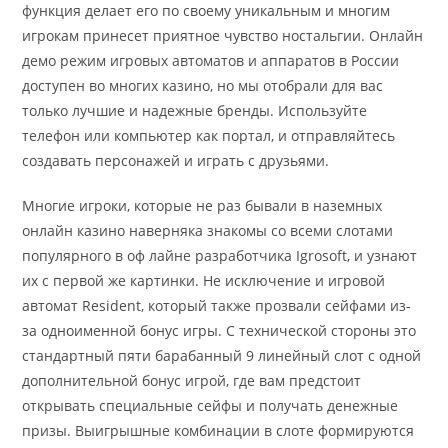
функция делает его по своему уникальным и многим
игрокам принесет приятное чувство ностальгии. Онлайн
демо режим игровых автоматов и аппаратов в России
доступен во многих казино, но мы отобрали для вас
только лучшие и надежные бренды. Используйте
телефон или компьютер как портал, и отправляйтесь
создавать персонажей и играть с друзьями.
Многие игроки, которые не раз бывали в наземных
онлайн казино наверняка знакомы со всеми слотами
популярного в оф лайне разработчика Igrosoft, и узнают
их с первой же картинки. Не исключение и игровой
автомат Resident, который также прозвали сейфами из-
за одноименной бонус игры. С технической стороны это
стандартный пяти барабанный 9 линейный слот с одной
дополнительной бонус игрой, где вам предстоит
открывать специальные сейфы и получать денежные
призы. Выигрышные комбинации в слоте формируются