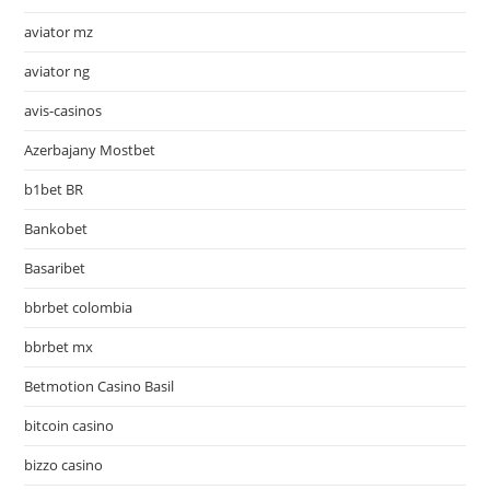
aviator mz
aviator ng
avis-casinos
Azerbajany Mostbet
b1bet BR
Bankobet
Basaribet
bbrbet colombia
bbrbet mx
Betmotion Casino Basil
bitcoin casino
bizzo casino