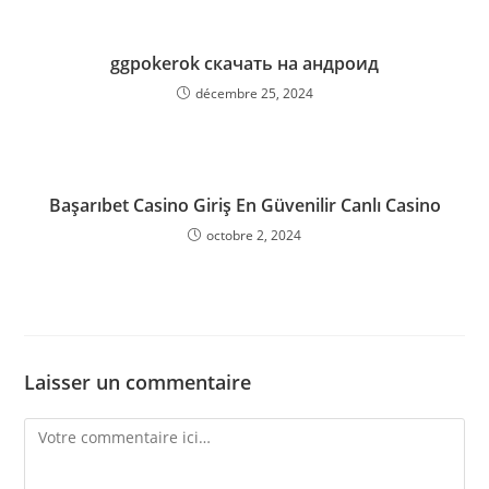
ggpokerok скачать на андроид
décembre 25, 2024
Başarıbet Casino Giriş En Güvenilir Canlı Casino
octobre 2, 2024
Laisser un commentaire
Comment