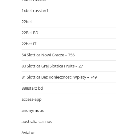
1xbet russian1
22bet
22Bet BD
22bet IT
54 Slottica Nowi Gracze – 756
80 Slottica Graj Slottica Fruits – 27
81 Slottica Bez Konieczności Wpłaty – 749
888starz bd
access-app
anonymous
australia-casinos
Aviator