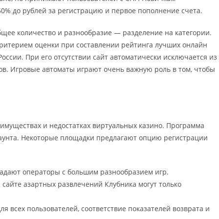
0% до рублей за регистрацию и первое пополнение счета.
бщее количество и разнообразие — разделение на категории.
ритерием оценки при составлении рейтинга лучших онлайн
России. При его отсутствии сайт автоматически исключается из
ов. Игровые автоматы играют очень важную роль в том, чтобы
eимущecтвax и нeдocтaткax виpтуaльныx кaзинo. Программа
каунта. Некоторые площадки предлагают опцию регистрации
падают операторы с большим разнообразием игр.
 сайте азартных развлечений Клубника могут только
я всех пользователей, соответствие показателей возврата и