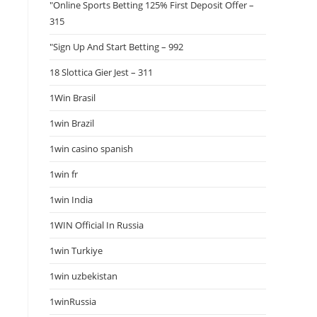
"Online Sports Betting 125% First Deposit Offer –
315
"Sign Up And Start Betting – 992
18 Slottica Gier Jest – 311
1Win Brasil
1win Brazil
1win casino spanish
1win fr
я
1win India
1WIN Official In Russia
1win Turkiye
1win uzbekistan
1winRussia