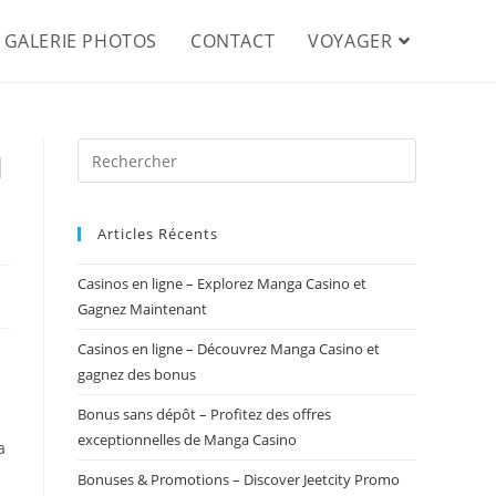
GALERIE PHOTOS
CONTACT
VOYAGER
н
Rechercher
sur
ce
site
Articles Récents
Casinos en ligne – Explorez Manga Casino et
Gagnez Maintenant
Casinos en ligne – Découvrez Manga Casino et
gagnez des bonus
Bonus sans dépôt – Profitez des offres
exceptionnelles de Manga Casino
а
Bonuses & Promotions – Discover Jeetcity Promo