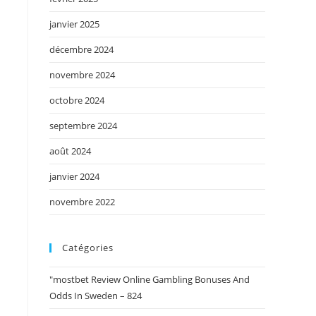
janvier 2025
décembre 2024
novembre 2024
octobre 2024
septembre 2024
août 2024
janvier 2024
novembre 2022
Catégories
"mostbet Review Online Gambling Bonuses And
Odds In Sweden – 824