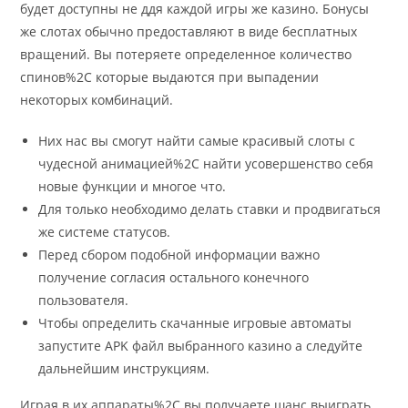
будет доступны не ддя каждой игры же казино. Бонусы
же слотах обычно предоставляют в виде бесплатных
вращений. Вы потеряете определенное количество
спинов%2C которые выдаются при выпадении
некоторых комбинаций.
Них нас вы смогут найти самые красивый слоты с
чудесной анимацией%2C найти усовершенство себя
новые функции и многое что.
Для только необходимо делать ставки и продвигаться
же системе статусов.
Перед сбором подобной информации важно
получение согласия остального конечного
пользователя.
Чтобы определить скачанные игровые автоматы
запустите APK файл выбранного казино а следуйте
дальнейшим инструкциям.
Играя в их аппараты%2C вы получаете шанс выиграть