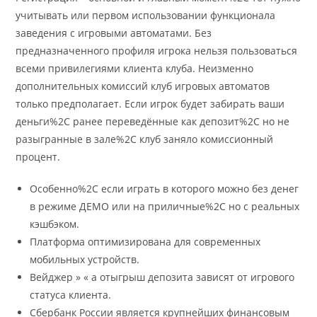
учитывать или первом использовании функционала
заведения с игровыми автоматами. Без
предназначенного профиля игрока нельзя пользоваться
всеми привилегиями клиента клуба. Неизменно
дополнительных комиссий клуб игровых автоматов
только предполагает. Если игрок будет забирать ваши
деньги%2C ранее переведённые как депозит%2C но не
разыгранные в зале%2C клуб заняло комиссионный
процент.
Особенно%2C если играть в которого можно без денег
в режиме ДЕМО или на приличные%2C но с реальных
кэшбэком.
Платформа оптимизирована для современных
мобильных устройств.
Вейджер » « а отыгрыш депозита зависят от игрового
статуса клиента.
Сбербанк России является крупнейших финансовым