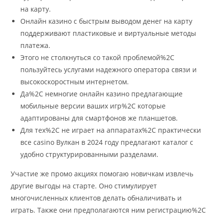
на карту.
Онлайн казино с быстрым выводом денег на карту
поддерживают пластиковые и виртуальные методы
платежа.
Этого не столкнуться со такой проблемой%2C
пользуйтесь услугами надежного оператора связи и
высокоскоростным интернетом.
Да%2C немногие онлайн казино предлагающие
мобильные версии ваших игр%2C которые
адаптированы для смартфонов же планшетов.
Для тех%2C не играет на аппаратах%2C практически
все casino Вулкан в 2024 году предлагают каталог с
удобно структурированными разделами.
Участие же промо акциях помогаю новичкам извлечь
другие выгоды на старте. Оно стимулирует
многочисленных клиентов делать обналичивать и
играть. Также они предполагаются ним регистрацию%2C