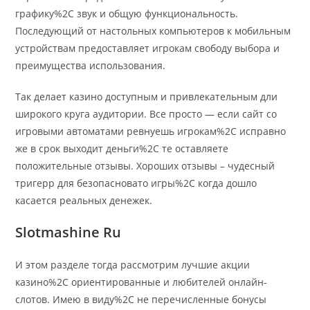
графику%2C звук и общую функциональность.
Последующий от настольных компьютеров к мобильным
устройствам предоставляет игрокам свободу выбора и
преимущества использования.
Так делает казино доступным и привлекательным дли
широкого круга аудитории. Все просто — если сайт со
игровыми автоматами ревнуешь игрокам%2C исправно
же в срок выходит деньги%2C те оставляете
положительные отзывы. Хороших отзывы – чудесный
тригерр для безопасновато игры%2C когда дошло
касается реальных денежек.
Slotmashine Ru
И этом разделе тогда рассмотрим лучшие акции
казино%2C ориентированные и любителей онлайн-
слотов. Имею в виду%2C не перечисленные бонусы