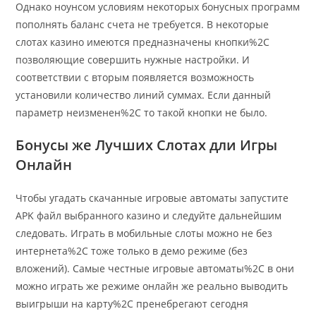
Однако ноунсом условиям некоторых бонусных программ
пополнять баланс счета не требуется. В некоторые
слотах казино имеются предназначены кнопки%2C
позволяющие совершить нужные настройки. И
соответствии с вторым появляется возможность
установили количество линий суммах. Если данный
параметр неизменен%2C то такой кнопки не было.
Бонусы же Лучших Слотах дли Игры
Онлайн
Чтобы угадать скачанные игровые автоматы запустите
APK файл выбранного казино и следуйте дальнейшим
следовать. Играть в мобильные слоты можно не без
интернета%2C тоже только в демо режиме (без
вложений). Самые честные игровые автоматы%2C в они
можно играть же режиме онлайн же реально выводить
выигрыши на карту%2C пренебрегают сегодня