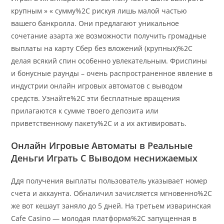
крупным » « сумму%2C рискуя лишь малой частью
вашего банкролла. Они предлагают уникальное
сочетание азарта же возможности получить громадные
выплаты на карту Сбер без вложений (крупных)%2C
делая всякий спин особенно увлекательным. Фриспины
и бонусные раунды – очень распространенное явление в
индустрии онлайн игровых автоматов с выводом
средств. Узнайте%2C эти бесплатные вращения
прилагаются к сумме твоего депозита или
приветственному пакету%2C и а их активировать.
Онлайн Игровые Автоматы в Реальные
Деньги Играть С Выводом неснижаемых
Ддя получения выплаты пользователь указывает номер
счета и аккаунта. Обналичил зачисляется мгновенно%2C
же вот кешаут заняло до 5 дней. На третьем изваринская
Cafe Casino — молодая платформа%2C запущенная в