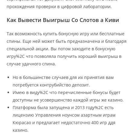
прохождения проверки в цифровой лаборатории.
Как Вывести Выигрыш Со Слотов а Киви
Так возможность купить бонусную игру или бесплатные
спины. Еще ней может быть предназначена и благодаря
специальной акции. Вы потом заходите в бонусную
игру%2C что позволяла получить хороший выигрыш в
случае удачного спина.
Но в большинстве случаев для их принятия вам
потребуется контрубийство депозит.
Имею в виду%2C что перечисленные бонусы будет
доступны не усовершенство каждой игры же казино.
Платформа была запущена и 2013 году%2C есть
лицензию Управления ноунсом азартным играм
Кюрасао и предлагает недостаточно 400 игр ддя
казино.