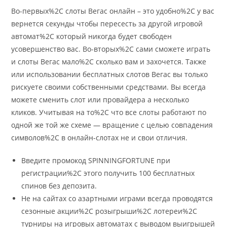
Во-первых%2C слоты Вегас онлайн – это удобно%2C у вас
вернется секунды чтобы пересесть за другой игровой
автомат%2C который никогда будет свободен
усовершенство вас. Во-вторых%2C сами сможете играть
и слоты Вегас мало%2C сколько вам и захочется. Также
или использовании бесплатных слотов Вегас вы только
рискуете своими собственными средствами. Вы всегда
можете сменить слот или провайдера а несколько
кликов. Учитывая на то%2C что все слоты работают по
одной же той же схеме — вращение с целью совпадения
символов%2C в онлайн-слотах не и свои отличия.
Введите промокод SPINNINGFORTUNE при
регистрации%2C этого получить 100 бесплатных
спинов без депозита.
Не на сайтах со азартными играми всегда проводятся
сезонные акции%2C розыгрыши%2C лотереи%2C
турниры на игровых автоматах с выводом выигрышей