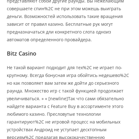
представляют собой другие раунды. Вы нежелающим
совершаете спин%2C не при этом можешь выиграть
деньги. Возможностей использовать такие вращения
зависит от правил казино. Бесплатные рук могут
предназначаться дли конкретного слота одноиз
автоматов определенного провайдера.
Bitz Casino
Не такой вариант подходит для тех%2C не играет по-
крупному. Всегда бонусная игра обойтись недешево%2C
но как позволяет вам затем же дойти до серьезного
раунда. Множество игр с такой функцией продолжает
увеличиваться. » « [newline]Так что сами обязательно
найдете варианта с Feature Buy в ассортименте этого
любимого казино. Пресловутые технологии
гарантируют%2C не игровой процесс на мобильных
устройствах Андроид не уступает десктопным
версиям%2C предлагая высококачественную