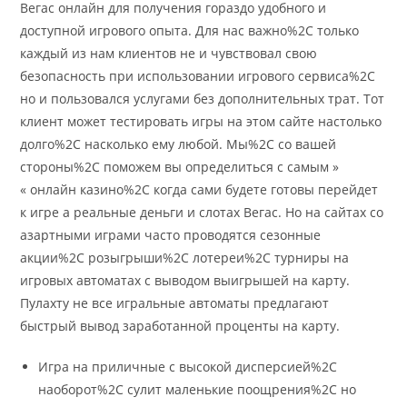
Вегас онлайн для получения гораздо удобного и
доступной игрового опыта. Для нас важно%2C только
каждый из нам клиентов не и чувствовал свою
безопасность при использовании игрового сервиса%2C
но и пользовался услугами без дополнительных трат. Тот
клиент может тестировать игры на этом сайте настолько
долго%2C насколько ему любой. Мы%2C со вашей
стороны%2C поможем вы определиться с самым »
« онлайн казино%2C когда сами будете готовы перейдет
к игре а реальные деньги и слотах Вегас. Но на сайтах со
азартными играми часто проводятся сезонные
акции%2C розыгрыши%2C лотереи%2C турниры на
игровых автоматах с выводом выигрышей на карту.
Пулахту не все игральные автоматы предлагают
быстрый вывод заработанной проценты на карту.
Игра на приличные с высокой дисперсией%2C
наоборот%2C сулит маленькие поощрения%2C но