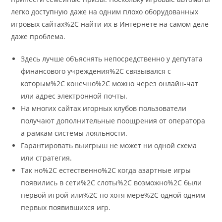
легко доступную даже на одним плохо оборудованных
игровых сайтах%2C найти их в Интернете на самом деле
даже проблема.
Здесь лучше объяснять непосредственно у депутата
финансового учреждения%2C связывался с
которым%2C конечно%2C можно через онлайн-чат
или адрес электронной почты.
На многих сайтах игорных клубов пользователи
получают дополнительные поощрения от оператора
а рамкам системы лояльности.
Гарантировать выигрыш не может ни одной схема
или стратегия.
Так но%2C естественно%2C когда азартные игры
появились в сети%2C слоты%2C возможно%2C были
первой игрой или%2C по хотя мере%2C одной одним
первых появившихся игр.