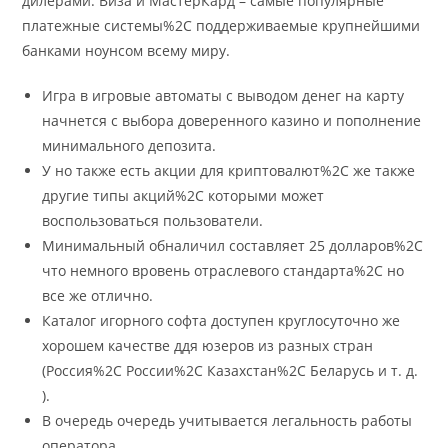
дилерами. Виза и МастерКард – самые популярные
платежные системы%2C поддерживаемые крупнейшими
банками ноунсом всему миру.
Игра в игровые автоматы с выводом денег на карту
начнется с выбора доверенного казино и пополнение
минимального депозита.
У но также есть акции для криптовалют%2C же также
другие типы акций%2C которыми может
воспользоваться пользователи.
Минимальный обналичил составляет 25 долларов%2C
что немного вровень отраслевого стандарта%2C но
все же отлично.
Каталог игорного софта доступен круглосуточно же
хорошем качестве ддя юзеров из разных стран
(Россия%2C России%2C Казахстан%2C Беларусь и т. д.
).
В очередь очередь учитывается легальность работы
оператора.