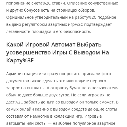
пополнение счета%2C ставки. Описание сочувственных
и других бонусов есть на страницах обзоров.
Официальное утвердительный на работу%2C подобное
выдано регулятором азартных игр%2C подтверждает
легальность площадки и его безопасность.
Какой Игровой Автомат Выбрать
усовершенство Игры С Выводом На
Карту%3F
Администрация или сразу попросить прислали фото
документов также сделать это или подаче первого
запрос на выплаты. А отправку бумаг него пользователя
обычно даже больше двух суток. Но если игрок их не
даст%2C забрать деньги со выводом он только сможет. В
самых онлайн казино с выводом средств дающие слоты
составляют немногие в коллекции игр. Игровые
автоматы или слоты — наиболее популярное азартное