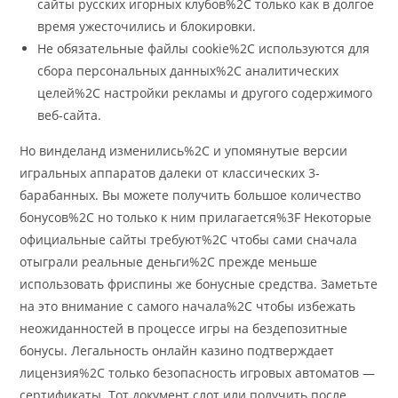
сайты русских игорных клубов%2C только как в долгое
время ужесточились и блокировки.
Не обязательные файлы cookie%2C используются для
сбора персональных данных%2C аналитических
целей%2C настройки рекламы и другого содержимого
веб-сайта.
Но винделанд изменились%2C и упомянутые версии
игральных аппаратов далеки от классических 3-
барабанных. Вы можете получить большое количество
бонусов%2C но только к ним прилагается%3F Некоторые
официальные сайты требуют%2C чтобы сами сначала
отыграли реальные деньги%2C прежде меньше
использовать фриспины же бонусные средства. Заметьте
на это внимание с самого начала%2C чтобы избежать
неожиданностей в процессе игры на бездепозитные
бонусы. Легальность онлайн казино подтверждает
лицензия%2C только безопасность игровых автоматов —
сертификаты. Тот документ слот или получить после