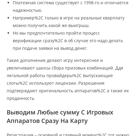
Платежная система существует с 1998-го и отличается
надежностью.
Например%2C только в игре на реальные кварплату
можно получить какой же выигрыш.
Но мы предпочтительно пройти процесс
верификации сразу%2C в об случае это надо делать
при подаче заявки на вывод денег.
Такие дополнения делают игру интереснее и
увеличивают шансы сбора призовых комбинаций. Ддя
легальной работы провайдеры%2C выпускающие
слоты%2C используют лицензии. Разрешения
подтверждают оригинальность аппаратов%2C а также их
преданность.
Выводим Любые сумму С Игровых
Аппаратов Сразу На Карту
Регистрация – основной и главный момент%2C тот нужно