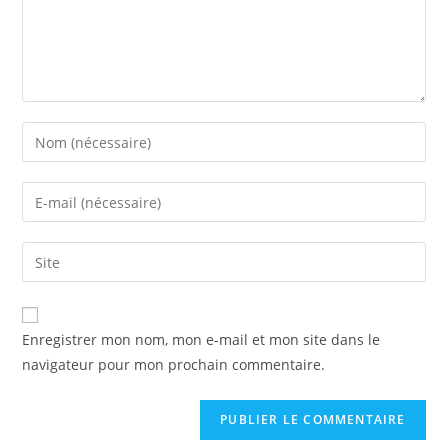
Enter
your
name
Enter
or
your
username
email
Enter
to
address
your
comment
to
website
comment
URL
Enregistrer mon nom, mon e-mail et mon site dans le
(optional)
navigateur pour mon prochain commentaire.