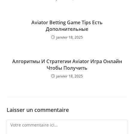
Aviator Betting Game Tips Есть
Дополнительные
janvier 18, 2025
Алгоритмы И Стратегии Aviator Игра Онлайн
Чтобы Получить
janvier 18, 2025
Laisser un commentaire
Comment