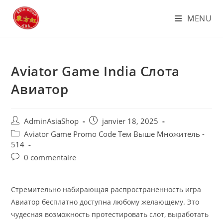
Skip
MENU
to
content
Aviator Game India Слота
Авиатор
Auteur/autrice
Post
AdminAsiaShop
janvier 18, 2025
de
published:
Post
Aviator Game Promo Code Тем Выше Множитель -
la
category:
514
publication :
Post
0 commentaire
comments:
Стремительно набирающая распространенность игра
Авиатор бесплатно доступна любому желающему. Это
чудесная возможность протестировать слот, выработать