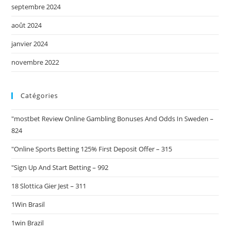
septembre 2024
août 2024
janvier 2024
novembre 2022
Catégories
"mostbet Review Online Gambling Bonuses And Odds In Sweden –
824
"Online Sports Betting 125% First Deposit Offer – 315
"Sign Up And Start Betting – 992
18 Slottica Gier Jest – 311
1Win Brasil
1win Brazil