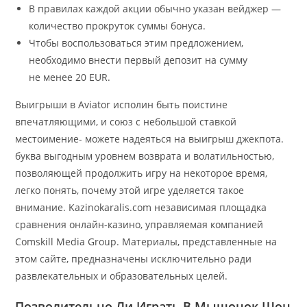
В правилах каждой акции обычно указан вейджер —
количество прокруток суммы бонуса.
Чтобы воспользоваться этим предложением,
необходимо внести первый депозит на сумму
не менее 20 EUR.
Выигрыши в Aviator исполин быть поистине
впечатляющими, и союз с небольшой ставкой
местоимение- можете надеяться на выигрыш джекпота.
буква выгодным уровнем возврата и волатильностью,
позволяющей продолжить игру на некоторое время,
легко понять, почему этой игре уделяется такое
внимание. Kazinokaralis.com независимая площадка
сравнения онлайн-казино, управляемая компанией
Comskill Media Group. Материалы, представленные на
этом сайте, предназначены исключительно ради
развлекательных и образовательных целей.
Позволительно Ли Играть В Мышонок Шон