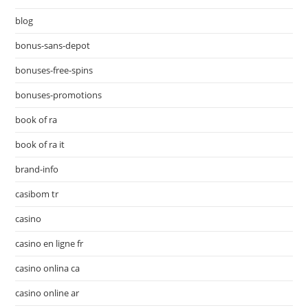
blog
bonus-sans-depot
bonuses-free-spins
bonuses-promotions
book of ra
book of ra it
brand-info
casibom tr
casino
casino en ligne fr
casino onlina ca
casino online ar