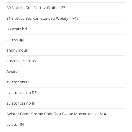
80 Slottica Graj Slottica Fruits – 27
81 Slottica Bez Konieczności Wpłaty – 749
888starz bd
access-app
anonymous
australia-casinos
Aviator
aviator brazil
aviator casino DE
aviator casino fr
Aviator Game Promo Code Тем Выше Множитель – 514
aviator IN