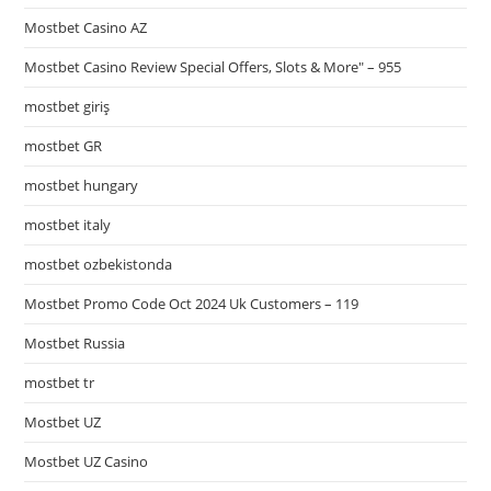
Mostbet Casino AZ
Mostbet Casino Review Special Offers, Slots & More" – 955
mostbet giriş
mostbet GR
mostbet hungary
mostbet italy
mostbet ozbekistonda
Mostbet Promo Code Oct 2024 Uk Customers – 119
Mostbet Russia
mostbet tr
Mostbet UZ
Mostbet UZ Casino