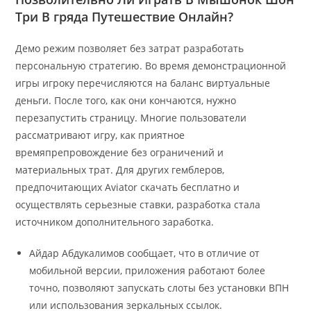
Три В гряда Путешествие Онлайн?
Демо режим позволяет без затрат разработать
персональную стратегию. Во время демонстрационной
игры игроку перечисляются на баланс виртуальные
деньги. После того, как они кончаются, нужно
перезапустить страницу. Многие пользователи
рассматривают игру, как приятное
времяпрепровождение без ограничений и
материальных трат. Для других гемблеров,
предпочитающих Aviator скачать бесплатно и
осуществлять серьезные ставки, разработка стала
источником дополнительного заработка.
Айдар Абдукалимов сообщает, что в отличие от
мобильной версии, приложения работают более
точно, позволяют запускать слоты без установки ВПН
или использования зеркальных ссылок.