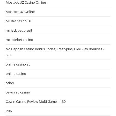
Mostbet UZ Casino Online
Mostbet UZ Online
Mr Bet casino DE
mr jack bet brazil
mx-bbrbet-casino
No Deposit Casino Bonus Codes, Free Spins, Free Play Bonuses –
697
online casino au
online-casino
other
ozwin au casino
Ozwin Casino Review Multi Game – 130
PBN