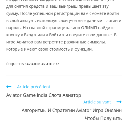
для снятия средств и ваш выигрыш превышает эту
сумму. После успешной регистрации вам сможете войти
в свой аккаунт, используя свои учетные данные – логин и
пароль. На главной странице казино ОЛИМП найдите
кнопку « Вход » или « Войти » и введите свои данные. В
игре Авиатор вам встретите различные символы,
которые имеют свою стоимость и функции.
ÉTIQUETTES :
AVIATOR
,
AVIATOR KZ
Read
Article précédent
more
Aviator Game India Слота Авиатор
articles
Article suivant
Алгоритмы И Стратегии Aviator Игра Онлайн
Чтобы Получить