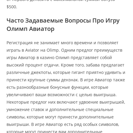
$500.
Часто Задаваемые Вопросы Про Игру
Олимп Авиатор
Регистрация не занимает много времени и позволяет
играть в Aviator на Olimp. Одним предлог преимуществ
игры Авиатор в казино Олимп представляет собой
высокий процент отдачи. Кроме того, забава предлагает
различные джекпоты, которые гигант приятно удивить и
принести крупные суммы дензнак. В игре Авиатор также
есть разнообразные бонусные функции, которые
увеличивают ваши возможности с целью выигрыша.
Некоторые предлог них включают удвоение выигрышей,
умножение ставок и дополнительные специальные
символы, которые могут принести дополнительные
выигрыши. В игре Авиатор есть ряд особых символов,
которые могут принести вам дополнительные