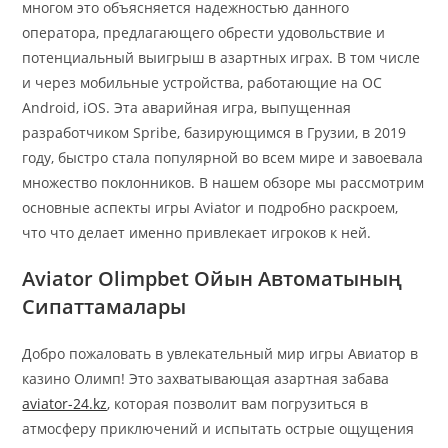
многом это объясняется надежностью данного
оператора, предлагающего обрести удовольствие и
потенциальный выигрыш в азартных играх. В том числе
и через мобильные устройства, работающие на ОС
Android, iOS. Эта аварийная игра, выпущенная
разработчиком Spribe, базирующимся в Грузии, в 2019
году, быстро стала популярной во всем мире и завоевала
множество поклонников. В нашем обзоре мы рассмотрим
основные аспекты игры Aviator и подробно раскроем,
что что делает именно привлекает игроков к ней.
Aviator Olimpbet Ойын Автоматының
Сипаттамалары
Добро пожаловать в увлекательный мир игры Авиатор в
казино Олимп! Это захватывающая азартная забава
aviator-24.kz
, которая позволит вам погрузиться в
атмосферу приключений и испытать острые ощущения