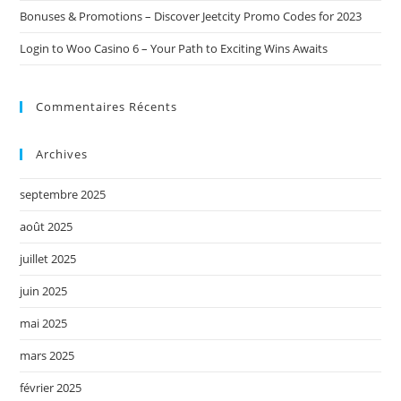
Bonuses & Promotions – Discover Jeetcity Promo Codes for 2023
Login to Woo Casino 6 – Your Path to Exciting Wins Awaits
Commentaires Récents
Archives
septembre 2025
août 2025
juillet 2025
juin 2025
mai 2025
mars 2025
février 2025