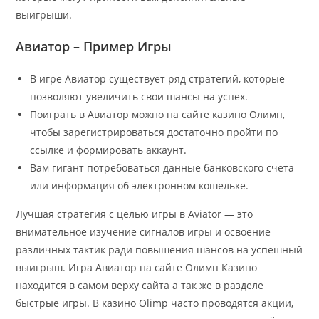
выигрыши.
Авиатор – Пример Игры
В игре Авиатор существует ряд стратегий, которые
позволяют увеличить свои шансы на успех.
Поиграть в Авиатор можно на сайте казино Олимп,
чтобы зарегистрироваться достаточно пройти по
ссылке и формировать аккаунт.
Вам гигант потребоваться данные банковского счета
или информация об электронном кошельке.
Лучшая стратегия с целью игры в Aviator — это
внимательное изучение сигналов игры и освоение
различных тактик ради повышения шансов на успешный
выигрыш. Игра Авиатор на сайте Олимп Казино
находится в самом верху сайта а так же в разделе
быстрые игры. В казино Olimp часто проводятся акции,