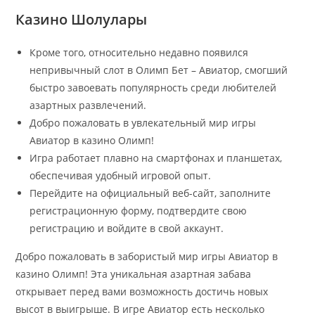
Казино Шолулары
Кроме того, относительно недавно появился
непривычный слот в Олимп Бет – Авиатор, смогший
быстро завоевать популярность среди любителей
азартных развлечений.
Добро пожаловать в увлекательный мир игры
Авиатор в казино Олимп!
Игра работает плавно на смартфонах и планшетах,
обеспечивая удобный игровой опыт.
Перейдите на официальный веб-сайт, заполните
регистрационную форму, подтвердите свою
регистрацию и войдите в свой аккаунт.
Добро пожаловать в забористый мир игры Авиатор в
казино Олимп! Эта уникальная азартная забава
открывает перед вами возможность достичь новых
высот в выигрыше. В игре Авиатор есть несколько