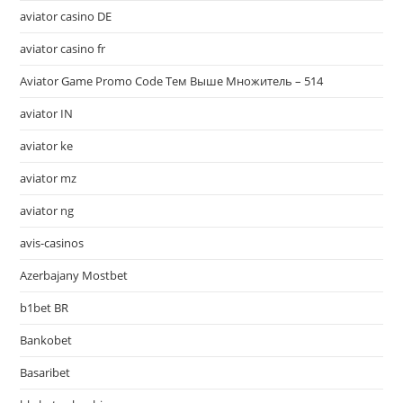
aviator casino DE
aviator casino fr
Aviator Game Promo Code Тем Выше Множитель – 514
aviator IN
aviator ke
aviator mz
aviator ng
avis-casinos
Azerbajany Mostbet
b1bet BR
Bankobet
Basaribet